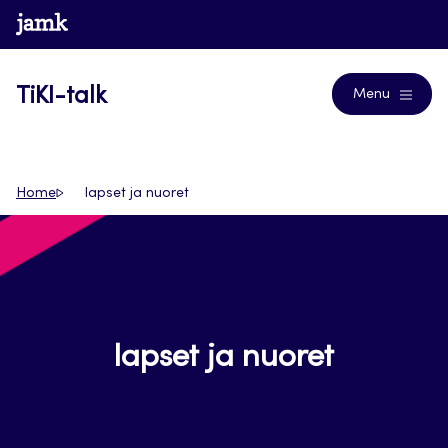
Siirry
www.jamk.fi
Blogs
suoraan
sisältöön
TiKI-talk
Menu
Home
lapset ja nuoret
lapset ja nuoret