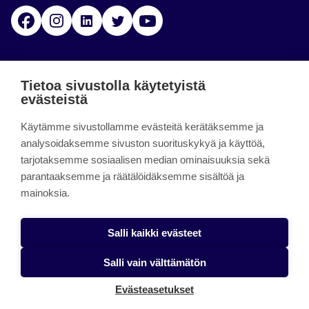
Facebook
Instagram
Linkedin
Twitter
YouTube
Jamk blogs
Tietoa sivustolla käytetyistä
evästeistä
Jamkin blogipalvelu. Blogien päivittäminen on
Käytämme sivustollamme evästeitä kerätäksemme ja
päättynyt 11.9.2023.
analysoidaksemme sivuston suorituskykyä ja käyttöä,
tarjotaksemme sosiaalisen median ominaisuuksia sekä
About the site
parantaaksemme ja räätälöidäksemme sisältöä ja
mainoksia.
Käyttöehdot
Saavutettavuusseloste
Salli kaikki evästeet
Alasottoilmoitus
Salli vain välttämätön
Tietoa evästeistä
Evästeasetukset