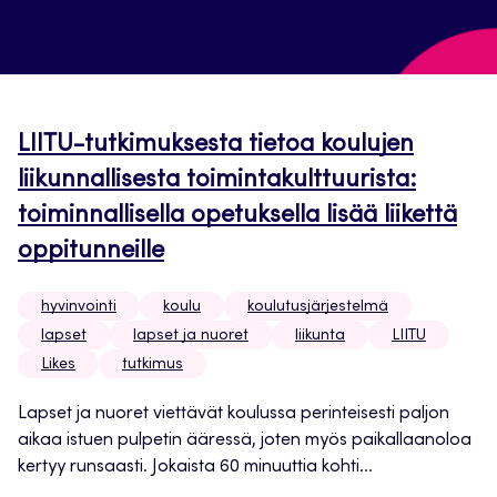
LIITU-tutkimuksesta tietoa koulujen
liikunnallisesta toimintakulttuurista:
toiminnallisella opetuksella lisää liikettä
oppitunneille
hyvinvointi
koulu
koulutusjärjestelmä
lapset
lapset ja nuoret
liikunta
LIITU
Likes
tutkimus
Lapset ja nuoret viettävät koulussa perinteisesti paljon
aikaa istuen pulpetin ääressä, joten myös paikallaanoloa
kertyy runsaasti. Jokaista 60 minuuttia kohti...