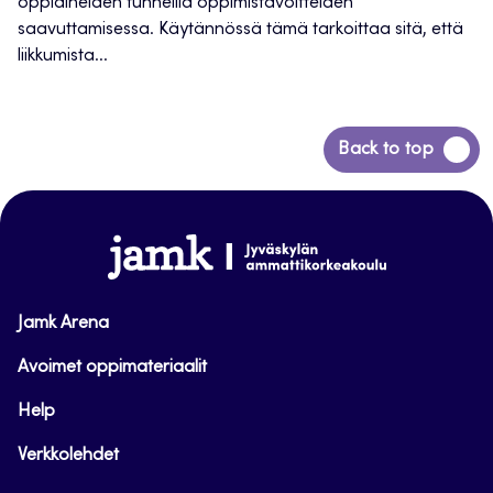
oppiaineiden tunneilla oppimistavoitteiden
saavuttamisessa. Käytännössä tämä tarkoittaa sitä, että
liikkumista...
Siirry
Back to top
takaisin
sivun
alkuun
www.jamk.fi
Jamk Arena
Avoimet oppimateriaalit
Help
Verkkolehdet