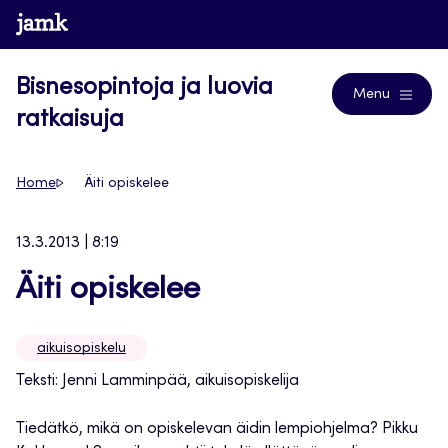
Siirry
www.jamk.fi
Blogs
suoraan
sisältöön
Bisnesopintoja ja luovia
Menu
ratkaisuja
Home
Äiti opiskelee
13.3.2013 | 8:19
Äiti opiskelee
aikuisopiskelu
Teksti: Jenni Lamminpää, aikuisopiskelija
Tiedätkö, mikä on opiskelevan äidin lempiohjelma? Pikku