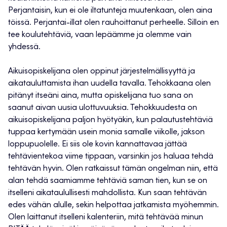
Perjantaisin, kun ei ole iltatunteja muutenkaan, olen aina
töissä. Perjantai-illat olen rauhoittanut perheelle. Silloin en
tee koulutehtäviä, vaan lepäämme ja olemme vain
yhdessä.
Aikuisopiskelijana olen oppinut järjestelmällisyyttä ja
aikatauluttamista ihan uudella tavalla. Tehokkaana olen
pitänyt itseäni aina, mutta opiskelijana tuo sana on
saanut aivan uusia ulottuvuuksia. Tehokkuudesta on
aikuisopiskelijana paljon hyötyäkin, kun palautustehtäviä
tuppaa kertymään usein monia samalle viikolle, jakson
loppupuolelle. Ei siis ole kovin kannattavaa jättää
tehtävientekoa viime tippaan, varsinkin jos haluaa tehdä
tehtävän hyvin. Olen ratkaissut tämän ongelman niin, että
alan tehdä saamiamme tehtäviä saman tien, kun se on
itselleni aikataulullisesti mahdollista. Kun saan tehtävän
edes vähän alulle, sekin helpottaa jatkamista myöhemmin.
Olen laittanut itselleni kalenteriin, mitä tehtävää minun