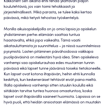
Kakkonen! Sen aikana ehtii tehdä yllättävän paljon
koulutehtäviä, jos vain toimii tehokkaasti ja
järjestelmällisesti. Mikä parasta, se tulee kaksi kertaa
päivässä, mikä tietysti tehostaa työskentelyä.
Monilla aikuisopiskelijoilla on jo omia lapsia ja opiskelun
yhdistäminen perhe-elämään saattaa tuntua
haastavalta, ehkä jopa vaikealta. Tämä vaatii
aikatauluttamista ja suunnittelua – ja niissä suunnitelmissa
pysymistä. Lasten pitäminen päivähoidossa vaikkapa
puolipäiväisinä on mielestäni hyvä idea. Siten opiskeleva
vanhempi saa opiskelurauhaa edes muutaman tunnin
päivässä eikä lapset tunne jäävänsä toiseksi tietokoneelle.
Kun lapset ovat kotona iltapäivän, heihin ehtii kunnolla
keskittyä, kun keskeneräiset tehtävät eivät paina mieltä.
Illalla opiskeleva vanhempi sitten istuukin koululla eikä
siitäkään tarvitse tuntea huonoa omaatuntoa, koska
lapset ovat iltapäivällä saaneet huomiota. Lapsissa on se
hyvä puoli, että heidän ansiostaan elämässä on muutakin