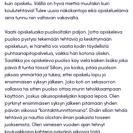
kuin opiskelu. Välillä on hyvä miettiä muutakin kuin
koulutehtäviä! Tulee uusia näkökantoja eikä opiskeluelämä
aina tunnu niin valtavan vakavalta.
Vaatii opiskeluaika puolisoltakin paljon. Jotta opiskeleva
puoliso pystyisi tekemään tehtäviä ja keskittymään
opiskeluun, ei häneltä voi vaatia kodin täydellistä
puhtaanapitopalvelua, vaikka hän kotona olisikin.
Saatikka jos opiskeleva puoliso käy vielä kaiken lisäksi joka
päivä 8 tuntia töissä! Silloin, jos koska, pitää puolison
jaksaa ymmärtää ja tukea, ettei opiskelu lopu jo
ensimmäisen syksyn jälkeen. Joko koti on sekasorron
vallassa tai sitten puoliso ottaa imurin tehokkaampaan
käyttöön. Joskus aikuisopiskelijakin kaipaa lepoa. Olen
pyrkinyt ensimmäisen syksyn jälkeen pitämään yhden
päivän viikossa ”kontaktitunnittomana”. Ehdin silloin tehdä
tehtäviä ja nauttia olostani ilman paikasta toiseen
juoksemista. Olen viimeisen vuoden ajan tehnyt
kouluviikkoina kahtena päivänä viikossa töitä.