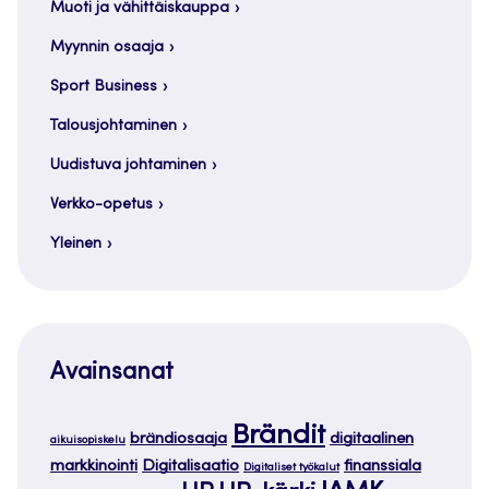
Muoti ja vähittäiskauppa
Myynnin osaaja
Sport Business
Talousjohtaminen
Uudistuva johtaminen
Verkko-opetus
Yleinen
Avainsanat
Brändit
brändiosaaja
digitaalinen
aikuisopiskelu
markkinointi
Digitalisaatio
finanssiala
Digitaliset työkalut