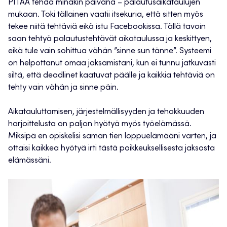
PITÄÄ tehdä minäkin päivänä – palautusaikataulujen
mukaan. Toki tällainen vaatii itsekuria, että sitten myös
tekee niitä tehtäviä eikä istu Facebookissa. Tällä tavoin
saan tehtyä palautustehtävät aikataulussa ja keskittyen,
eikä tule vain sohittua vähän ”sinne sun tänne”. Systeemi
on helpottanut omaa jaksamistani, kun ei tunnu jatkuvasti
siltä, että deadlinet kaatuvat päälle ja kaikkia tehtäviä on
tehty vain vähän ja sinne päin.
Aikatauluttamisen, järjestelmällisyyden ja tehokkuuden
harjoittelusta on paljon hyötyä myös työelämässä.
Miksipä en opiskelisi saman tien loppuelämääni varten, ja
ottaisi kaikkea hyötyä irti tästä poikkeuksellisesta jaksosta
elämässäni.