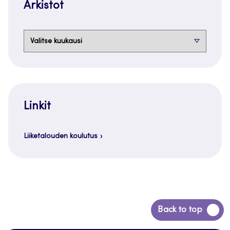
Arkistot
Arkistot
Linkit
Liiketalouden koulutus
Siirry
Back to top
takaisin