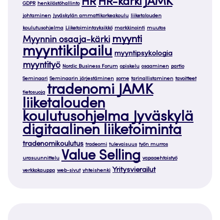
JAMK
HR
HR-kärki
GDPR
henkilöstöhallinto
johtaminen
Jyväskylän ammattikorkeakoulu
liiketalouden
koulutusohjelma
Liiketoimintayksikkö
markkinointi
muutos
myynti
Myynnin osaaja-kärki
myyntikilpailu
myyntipsykologia
myyntityö
Nordic Business Forum
opiskelu
osaaminen
partio
Seminaari
Seminaarin järjestäminen
some
tarinallistaminen
tavoitteet
tradenomi JAMK
tietosuoja
liiketalouden
koulutusohjelma Jyväskylä
digitaalinen liiketoiminta
tradenomikoulutus
tradeomi
tulevaisuus
työn murros
Value Selling
urasuunnittelu
vapaaehtoistyö
Yritysvierailut
verkkokauppa
web-sivut
yhteishenki