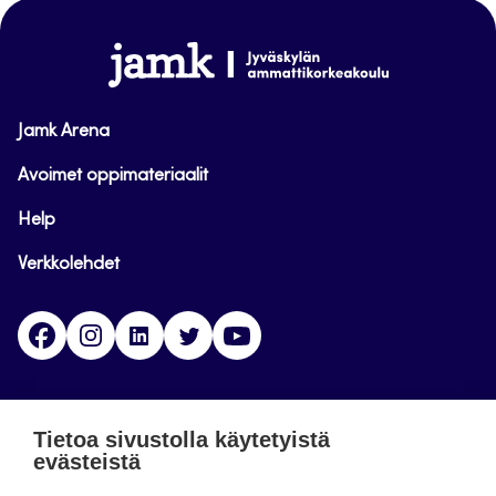
sivun
alkuun
www.jamk.fi
Jamk Arena
Avoimet oppimateriaalit
Help
Verkkolehdet
Facebook
Instagram
Linkedin
Twitter
YouTube
Jamk blogs
Tietoa sivustolla käytetyistä
evästeistä
Jamkin blogipalvelu. Blogien päivittäminen on