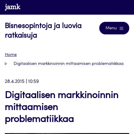
Siirry
www.jamk.fi
Blogs
suoraan
sisältöön
Bisnesopintoja ja luovia
Menu
ratkaisuja
Home
Digitaalisen markkinoinnin mittaamisen problematiikkaa
28.4.2015 | 10:59
Digitaalisen markkinoinnin
mittaamisen
problematiikkaa