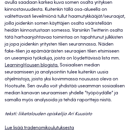
avulla saadaan karkea kuva somen osalta yrityksen
kiinnostavuudesta. Kuitenkin tällä osa-alueella on
valitettavasti lieveilmiönä tullut haamutykkääjät/seuraajat,
joilla joidenkin somen käyttäjien osalta vääristellään
heidän kiinnostustaan somessa. Varsinkin Twitterin osalta
tätä harhaanjohtavaa toimintaa on tapahtunut julkkisten
ja jopa joidenkin yritysten tilien seurannassa. Näiden
fake-tilien ja epämääräisten seuraajien tilien etsimiseen
on useampia työkaluja, joista on löydettävissä lista mm.
LearningHousen blogista.
Sosiaalisen median
seuraamiseen ja analysointiin tulee kuitenkin uusia
ohjelmistoja, joista yksi kovimmassa nousussa oleva on
Hootsuite. Sen avulla voit yhdistää useamman sosiaalisen
median kanavan seuraamisen yhdelle ”työpöydälle” ja
samalla myös analysoida ja tehdä raportteja niistä.
teksti: liiketalouden opiskelija Ari Kuusisto
Lue lisää tradenomikoulutuksesta