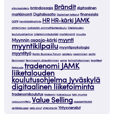
Brändit
brändiosaaja
digitaalinen
aikuisopiskelu
markkinointi
Digitalisaatio
finanssiala
Digitaliset työkalut
JAMK
HR
HR-kärki
GDPR
henkilöstöhallinto
johtaminen
Jyväskylän ammattikorkeakoulu
liiketalouden
koulutusohjelma
Liiketoimintayksikkö
markkinointi
muutos
myynti
Myynnin osaaja-kärki
myyntikilpailu
myyntipsykologia
myyntityö
Nordic Business Forum
opiskelu
osaaminen
partio
Seminaari
Seminaarin järjestäminen
some
tarinallistaminen
tavoitteet
tradenomi JAMK
tietosuoja
liiketalouden
koulutusohjelma Jyväskylä
digitaalinen liiketoiminta
tradenomikoulutus
tradeomi
tulevaisuus
työn murros
Value Selling
urasuunnittelu
vapaaehtoistyö
Yritysvierailut
verkkokauppa
web-sivut
yhteishenki