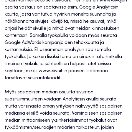
oikein vai meneekö se hukkaan? Perinteisten www-sivujen
osalta vastaus on saatavissa esim. Google Analyticsin
kautta, josta voit tutkia hyvinkin monelta suunnalta ja
näkökannalta sivujesi kävijöitä, missä he asuvat, mikä
ohjasi heidät sivuille ja mitkä ovat heidän kiinnostuksen
kohteitaan. Samalla työkalulla voidaan myös seurata
Google AdWords kampanjoiden tehokkuutta ja
kustannuksia. Eli useamman analyysin saa samalla
työkalulla. Ja kaiken lisäksi tämä on ainakin tällä hetkellä
ilmainen työkalu ja suhteellisen helposti otettavissa
käyttöön, mikäli www-sivuihin pääsee lisäämään
tarvittavat seurantakoodit.
Myös sosiaalisen median osuutta sivuston
suosituimmuuteen voidaan Analyticsin avulla seurata,
mutta varsinaista oman yrityksen näkyvyyttä sosiaalisen
mediassa ei sillä voida seurata. Varsinaiseen sosiaalisen
median mittaamiseen yksinkertaisimmat työkalut ovat
tykkäämisten/seuraajien määrien tarkastelut, joiden