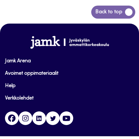
Siirry
Back to top
takaisin
sivun
alkuun
www.jamk.fi
Jamk Arena
Avoimet oppimateriaalit
Help
Verkkolehdet
Facebook
Instagram
Linkedin
Twitter
YouTube