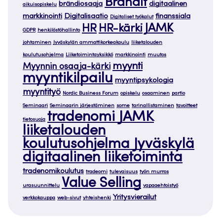
Brändit
brändiosaaja
digitaalinen
aikuisopiskelu
markkinointi
Digitalisaatio
finanssiala
Digitaliset työkalut
JAMK
HR
HR-kärki
GDPR
henkilöstöhallinto
johtaminen
Jyväskylän ammattikorkeakoulu
liiketalouden
koulutusohjelma
Liiketoimintayksikkö
markkinointi
muutos
myynti
Myynnin osaaja-kärki
myyntikilpailu
myyntipsykologia
myyntityö
Nordic Business Forum
opiskelu
osaaminen
partio
Seminaari
Seminaarin järjestäminen
some
tarinallistaminen
tavoitteet
tradenomi JAMK
tietosuoja
liiketalouden
koulutusohjelma Jyväskylä
digitaalinen liiketoiminta
tradenomikoulutus
tradeomi
tulevaisuus
työn murros
Value Selling
urasuunnittelu
vapaaehtoistyö
Yritysvierailut
verkkokauppa
web-sivut
yhteishenki