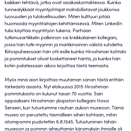
kaikkien tehtävä, jotka ovat asiakaskontakteissa. Kuinka
tunneälykkäät myyntijohtajat mahdollistavat joukkonsa
luovuuden ja tuloksellisuuden. Miten kulttuuri pitää
huomioida myyntitaitojen kehittämisessä. Miten LinkedIn
tulisi käyttää myyntityön tukena. Parhaan
tutkimusartikkelin palkinnon sai kreikkalainen kollegani,
jossa hän tutki myynnin ja markkinoinnin välistä suhdetta.
Kiitospuheessaan hän otti esille kuinka Hiroshiman kohtalo
ja pommitukset olivat koskettaneet häntä, ja kuinka hän
kotiin palatessaan aikoo kirjoittaa tästä teemasta.
Myös minä aion kirjoittaa muutaman sanan tästä erittäin
tärkeästä asiasta. Nyt elokuussa 2015 Hiroshiman
pommituksista on kulunut tasan 70 vuotta. Sain
oppaakseni Hiroshiman yliopiston kollegani Hosoi
Sensein, kun tutustuimme rauhan aukion museoon. Tämä
museo on perustettu täsmälleen siihen kohtaan, mihin
atomipommi pudotettiin 6.8.1945. Tutustuminen tähän
museoon ja pommin aiheuttamiin kärsimyksiin ihmisille oli