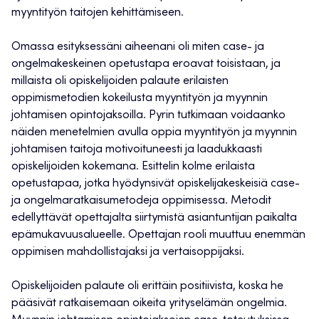
myyntityön taitojen kehittämiseen.
Omassa esityksessäni aiheenani oli miten case- ja
ongelmakeskeinen opetustapa eroavat toisistaan, ja
millaista oli opiskelijoiden palaute erilaisten
oppimismetodien kokeilusta myyntityön ja myynnin
johtamisen opintojaksoilla. Pyrin tutkimaan voidaanko
näiden menetelmien avulla oppia myyntityön ja myynnin
johtamisen taitoja motivoituneesti ja laadukkaasti
opiskelijoiden kokemana. Esittelin kolme erilaista
opetustapaa, jotka hyödynsivät opiskelijakeskeisiä case-
ja ongelmaratkaisumetodeja oppimisessa. Metodit
edellyttävät opettajalta siirtymistä asiantuntijan paikalta
epämukavuusalueelle. Opettajan rooli muuttuu enemmän
oppimisen mahdollistajaksi ja vertaisoppijaksi.
Opiskelijoiden palaute oli erittäin positiivista, koska he
pääsivät ratkaisemaan oikeita yrityselämän ongelmia.