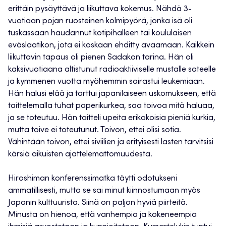
erittäin pysäyttävä ja liikuttava kokemus. Nähdä 3-
vuotiaan pojan ruosteinen kolmipyörä, jonka isä oli
tuskassaan haudannut kotipihalleen tai koululaisen
eväslaatikon, jota ei koskaan ehditty avaamaan. Kaikkein
liikuttavin tapaus oli pienen Sadakon tarina. Hän oli
kaksivuotiaana altistunut radioaktiiviselle mustalle sateelle
ja kymmenen vuotta myöhemmin sairastui leukemiaan.
Hän halusi elää ja tarttui japanilaiseen uskomukseen, että
taittelemalla tuhat paperikurkea, saa toivoa mitä haluaa,
ja se toteutuu. Hän taitteli upeita erikokoisia pieniä kurkia,
mutta toive ei toteutunut. Toivon, ettei olisi sotia.
Vähintään toivon, ettei siviilien ja erityisesti lasten tarvitsisi
kärsiä aikuisten ajattelemattomuudesta.
Hiroshiman konferenssimatka täytti odotukseni
ammatillisesti, mutta se sai minut kiinnostumaan myös
Japanin kulttuurista. Siinä on paljon hyviä piirteitä.
Minusta on hienoa, että vanhempia ja kokeneempia