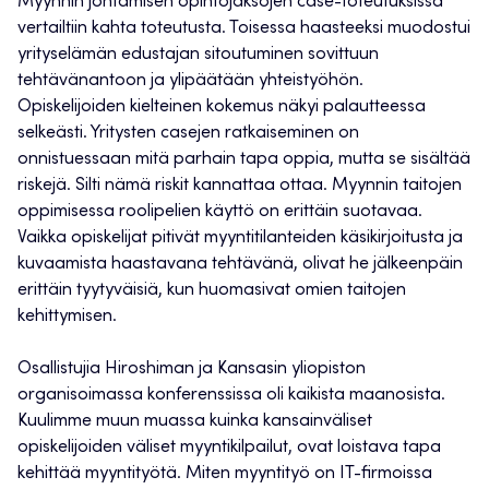
Myynnin johtamisen opintojaksojen case-toteutuksissa
vertailtiin kahta toteutusta. Toisessa haasteeksi muodostui
yrityselämän edustajan sitoutuminen sovittuun
tehtävänantoon ja ylipäätään yhteistyöhön.
Opiskelijoiden kielteinen kokemus näkyi palautteessa
selkeästi. Yritysten casejen ratkaiseminen on
onnistuessaan mitä parhain tapa oppia, mutta se sisältää
riskejä. Silti nämä riskit kannattaa ottaa. Myynnin taitojen
oppimisessa roolipelien käyttö on erittäin suotavaa.
Vaikka opiskelijat pitivät myyntitilanteiden käsikirjoitusta ja
kuvaamista haastavana tehtävänä, olivat he jälkeenpäin
erittäin tyytyväisiä, kun huomasivat omien taitojen
kehittymisen.
Osallistujia Hiroshiman ja Kansasin yliopiston
organisoimassa konferenssissa oli kaikista maanosista.
Kuulimme muun muassa kuinka kansainväliset
opiskelijoiden väliset myyntikilpailut, ovat loistava tapa
kehittää myyntityötä. Miten myyntityö on IT-firmoissa