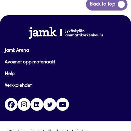
Siirry
Back to top
takaisin
sivun
alkuun
www.jamk.fi
Jamk Arena
Avoimet oppimateriaalit
Help
Verkkolehdet
Facebook
Instagram
Linkedin
Twitter
YouTube
Jamk blogs