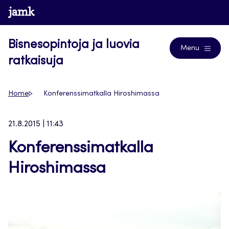
Siirry
www.jamk.fi
Blogs
suoraan
sisältöön
Bisnesopintoja ja luovia
Menu
ratkaisuja
Home
Konferenssimatkalla Hiroshimassa
21.8.2015 | 11:43
Konferenssimatkalla
Hiroshimassa