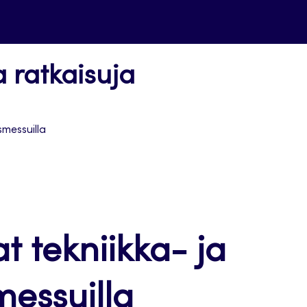
a ratkaisuja
smessuilla
t tekniikka- ja
messuilla