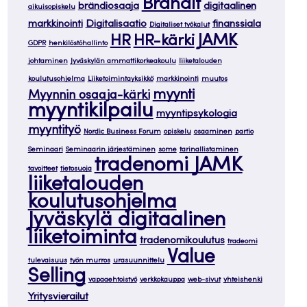
Brändit
brändiosaaja
digitaalinen
aikuisopiskelu
markkinointi
Digitalisaatio
finanssiala
Digitaliset työkalut
JAMK
HR
HR-kärki
GDPR
henkilöstöhallinto
johtaminen
Jyväskylän ammattikorkeakoulu
liiketalouden
koulutusohjelma
Liiketoimintayksikkö
markkinointi
muutos
myynti
Myynnin osaaja-kärki
myyntikilpailu
myyntipsykologia
myyntityö
Nordic Business Forum
opiskelu
osaaminen
partio
Seminaari
Seminaarin järjestäminen
some
tarinallistaminen
tradenomi JAMK
tavoitteet
tietosuoja
liiketalouden
koulutusohjelma
Jyväskylä digitaalinen
liiketoiminta
tradenomikoulutus
tradeomi
Value
tulevaisuus
työn murros
urasuunnittelu
Selling
vapaaehtoistyö
verkkokauppa
web-sivut
yhteishenki
Yritysvierailut