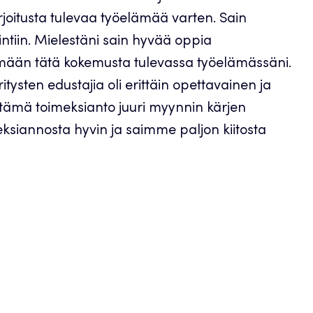
arjoitusta tulevaa työelämää varten. Sain
ntiin. Mielestäni sain hyvää oppia
ämään tätä kokemusta tulevassa työelämässäni.
sten edustajia oli erittäin opettavainen ja
 tämä toimeksianto juuri myynnin kärjen
eksiannosta hyvin ja saimme paljon kiitosta