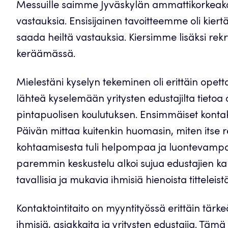
Messuille saimme Jyväskylän ammattikorkeakou
vastauksia. Ensisijainen tavoitteemme oli kiertä
saada heiltä vastauksia. Kiersimme lisäksi rek
keräämässä.
Mielestäni kyselyn tekeminen oli erittäin opett
lähteä kyselemään yritysten edustajilta tietoa as
pintapuolisen koulutuksen. Ensimmäiset kontakti
Päivän mittaa kuitenkin huomasin, miten itse r
kohtaamisesta tuli helpompaa ja luontevampa
paremmin keskustelu alkoi sujua edustajien 
tavallisia ja mukavia ihmisiä hienoista titteleis
Kontaktointitaito on myyntityössä erittäin tärk
ihmisiä, asiakkaita ja yritysten edustajia. Tä