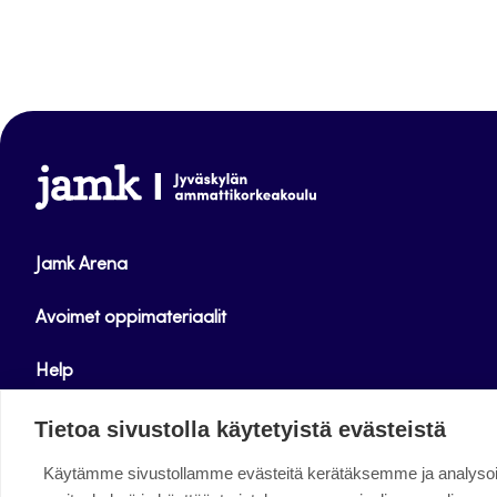
www.jamk.fi
Jamk Arena
Avoimet oppimateriaalit
Help
Verkkolehdet
Tietoa sivustolla käytetyistä evästeistä
Käytämme sivustollamme evästeitä kerätäksemme ja analys
Facebook
Instagram
Linkedin
Twitter
YouTube