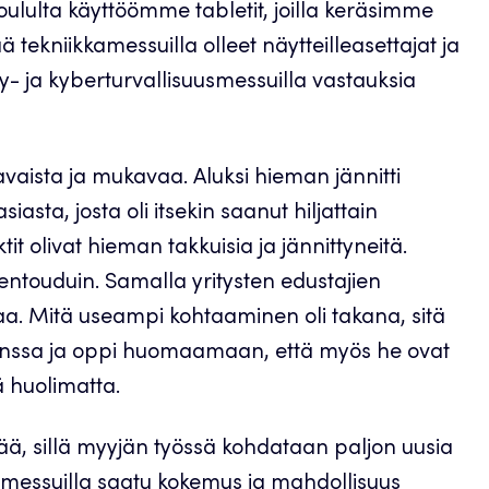
lulta käyttöömme tabletit, joilla keräsimme
ä tekniikkamessuilla olleet näytteilleasettajat ja
ry- ja kyberturvallisuusmessuilla vastauksia
avaista ja mukavaa. Aluksi hieman jännitti
iasta, josta oli itsekin saanut hiljattain
t olivat hieman takkuisia ja jännittyneitä.
entouduin. Samalla yritysten edustajien
a. Mitä useampi kohtaaminen oli takana, sitä
kanssa ja oppi huomaamaan, että myös he ovat
tä huolimatta.
eää, sillä myyjän työssä kohdataan paljon uusia
mä messuilla saatu kokemus ja mahdollisuus