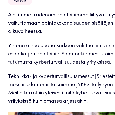
messut
Aloitimme tradenomiopintoihimme liittyvät my
vaikuttamaan opintokokonaisuuden sisältöjen
alkuvaiheessa.
Yhtenä aihealueena kärkeen valittua tiimiä kii
osaa kärjen opintoihin. Saimmekin messutoi
tutkimusta kyrberturvallisuudesta yrityksissä.
Tekniikka- ja kyberturvallisuusmessut järjestett
messuille lähtemistä saimme JYKESiltä lyhyen ko
Meille kerrottiin yleisesti mitä kyberturvallisuu
yrityksissä kuin omassa arjessakin.