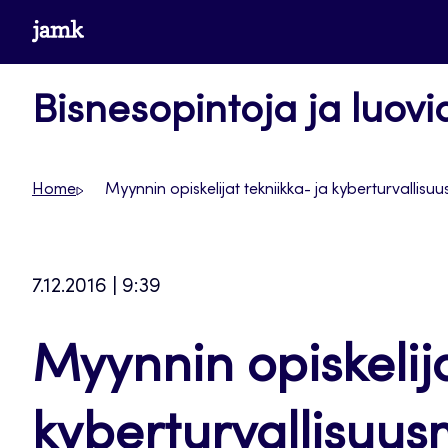
Siirry
www.jamk.fi
suoraan
sisältöön
Bisnesopintoja ja luovi
Home
Myynnin opiskelijat tekniikka- ja kyberturvallisuu
7.12.2016 | 9:39
Myynnin opiskelija
kyberturvallisuus