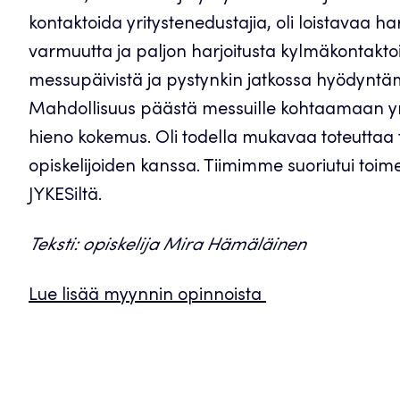
kontaktoida yritystenedustajia, oli loistavaa h
varmuutta ja paljon harjoitusta kylmäkontaktoi
messupäivistä ja pystynkin jatkossa hyödynt
Mahdollisuus päästä messuille kohtaamaan yrity
hieno kokemus. Oli todella mukavaa toteuttaa
opiskelijoiden kanssa. Tiimimme suoriutui toim
JYKESiltä.
Teksti: opiskelija Mira Hämäläinen
Lue lisää myynnin opinnoista