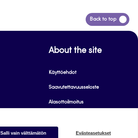
Siirry
Back to top
takaisin
sivun
alkuun
About the site
Käyttöehdot
Saavutettavuusseloste
Alasottoilmoitus
Tietoa evästeistä
Salli vain välttämätön
Evästeasetukset