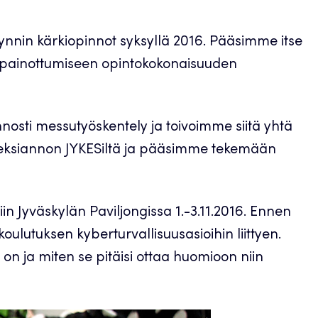
ynnin kärkiopinnot syksyllä 2016. Pääsimme itse
 painottumiseen opintokokonaisuuden
nnosti messutyöskentely ja toivoimme siitä yhtä
meksiannon JYKESiltä ja pääsimme tekemään
iin Jyväskylän Paviljongissa 1.-3.11.2016. Ennen
ulutuksen kyberturvallisuusasioihin liittyen.
s on ja miten se pitäisi ottaa huomioon niin