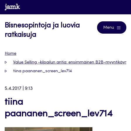
Siirry
www.jamk.fi
Blogs
suoraan
sisältöön
Bisnesopintoja ja luovia
Menu
ratkaisuja
Home
Value Selling -kilpailun antia: ensimmäinen B2B-myyntikäynti
tiina paananen_screen_lev714
5.4.2017 | 9:13
tiina
paananen_screen_lev714