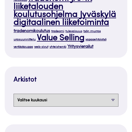
tietosuoja
liiketalouden
koulutusohjelma Jyväskylä
digitaalinen liiketoiminta
tradenomikoulutus
tradeomi
tulevaisuus
työn murros
Value Selling
urasuunnittelu
vapaaehtoistyö
Yritysvierailut
verkkokauppa
web-sivut
yhteishenki
Arkistot
Arkistot