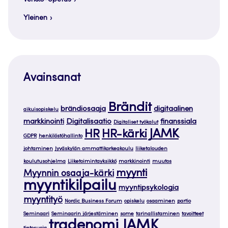
Yleinen
Avainsanat
Brändit
brändiosaaja
digitaalinen
aikuisopiskelu
markkinointi
Digitalisaatio
finanssiala
Digitaliset työkalut
JAMK
HR
HR-kärki
GDPR
henkilöstöhallinto
johtaminen
Jyväskylän ammattikorkeakoulu
liiketalouden
koulutusohjelma
Liiketoimintayksikkö
markkinointi
muutos
myynti
Myynnin osaaja-kärki
myyntikilpailu
myyntipsykologia
myyntityö
Nordic Business Forum
opiskelu
osaaminen
partio
Seminaari
Seminaarin järjestäminen
some
tarinallistaminen
tavoitteet
tradenomi JAMK