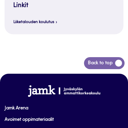
Linkit
Liiketalouden koulutus
Siirry
Back to top
takaisin
sivun
alkuun
www.jamk.fi
Jamk Arena
Avoimet oppimateriaalit