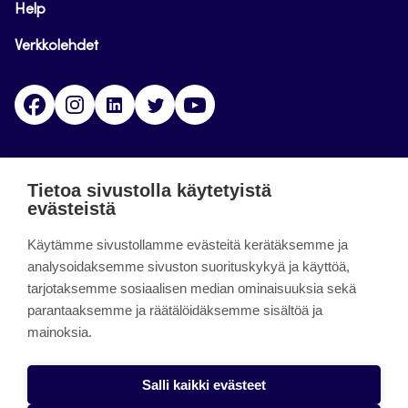
Help
Verkkolehdet
Facebook
Instagram
Linkedin
Twitter
YouTube
Jamk blogs
Tietoa sivustolla käytetyistä
evästeistä
Jamkin blogipalvelu. Blogien päivittäminen on
päättynyt 11.9.2023.
Käytämme sivustollamme evästeitä kerätäksemme ja
analysoidaksemme sivuston suorituskykyä ja käyttöä,
tarjotaksemme sosiaalisen median ominaisuuksia sekä
About the site
parantaaksemme ja räätälöidäksemme sisältöä ja
mainoksia.
Käyttöehdot
Saavutettavuusseloste
Salli kaikki evästeet