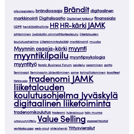
Brändit
brändiosaaja
digitaalinen
aikuisopiskelu
markkinointi
Digitalisaatio
finanssiala
Digitaliset työkalut
JAMK
HR
HR-kärki
GDPR
henkilöstöhallinto
johtaminen
Jyväskylän ammattikorkeakoulu
liiketalouden
koulutusohjelma
Liiketoimintayksikkö
markkinointi
muutos
myynti
Myynnin osaaja-kärki
myyntikilpailu
myyntipsykologia
myyntityö
Nordic Business Forum
opiskelu
osaaminen
partio
Seminaari
Seminaarin järjestäminen
some
tarinallistaminen
tavoitteet
tradenomi JAMK
tietosuoja
liiketalouden
koulutusohjelma Jyväskylä
digitaalinen liiketoiminta
tradenomikoulutus
tradeomi
tulevaisuus
työn murros
Value Selling
urasuunnittelu
vapaaehtoistyö
Yritysvierailut
verkkokauppa
web-sivut
yhteishenki