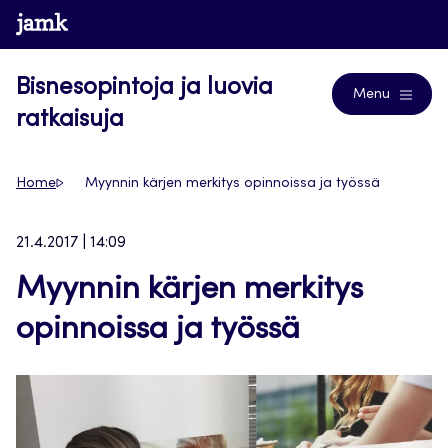
Siirry
www.jamk.fi
Blogs
suoraan
sisältöön
Bisnesopintoja ja luovia
Menu
ratkaisuja
Home
Myynnin kärjen merkitys opinnoissa ja työssä
21.4.2017 | 14:09
Myynnin kärjen merkitys
opinnoissa ja työssä