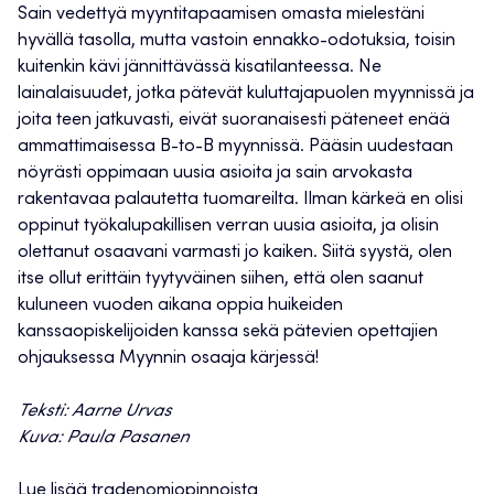
Sain vedettyä myyntitapaamisen omasta mielestäni
hyvällä tasolla, mutta vastoin ennakko-odotuksia, toisin
kuitenkin kävi jännittävässä kisatilanteessa. Ne
lainalaisuudet, jotka pätevät kuluttajapuolen myynnissä ja
joita teen jatkuvasti, eivät suoranaisesti päteneet enää
ammattimaisessa B-to-B myynnissä. Pääsin uudestaan
nöyrästi oppimaan uusia asioita ja sain arvokasta
rakentavaa palautetta tuomareilta. Ilman kärkeä en olisi
oppinut työkalupakillisen verran uusia asioita, ja olisin
olettanut osaavani varmasti jo kaiken. Siitä syystä, olen
itse ollut erittäin tyytyväinen siihen, että olen saanut
kuluneen vuoden aikana oppia huikeiden
kanssaopiskelijoiden kanssa sekä pätevien opettajien
ohjauksessa Myynnin osaaja kärjessä!
Teksti: Aarne Urvas
Kuva: Paula Pasanen
Lue lisää tradenomiopinnoista