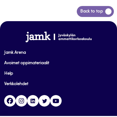
Siirry
Back to top
takaisin
sivun
alkuun
www.jamk.fi
Jamk Arena
Avoimet oppimateriaalit
Help
Verkkolehdet
Facebook
Instagram
Linkedin
Twitter
YouTube