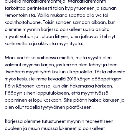
alueella märkätilaremontteja. Märkätilaremontti
tarkoittaa perinteisesti talon kylpyhuoneen ja saunan
remontoimista. Välillä mukana saattaa olla wc tai
kodinhoitohuone. Toisin sanoen samaan aikaan, kun
olemme myynnin kärjessä opiskelleet uusia asioita
myyntityöhön ja -alaan liittyen, olen jatkuvasti tehnyt
konkreettista ja aktiivista myyntityötä.
Moni voi tässä vaiheessa miettiä, mistä syystä olen
valinnut myynnin kärjen, jos kerran olen tehnyt ja teen
itsenäistä myyntityötä koulun ulkopuolella. Tästä aiheesta
myös keskustelimme keväällä 2016 kärjen pääopettajan
Päivi Könösen kanssa, kun olin hakemassa kärkeen.
Päädyin siihen lopputulokseen, että myyntityössä
oppiminen ei lopu koskaan. Siksi päätin hakea kärkeen ja
olen ollut todella tyytyväinen päätökseeni.
Kärjessä olemme tutustuneet myynnin teoreettiseen
puoleen ja muun muassa lukeneet ja opiskelleet