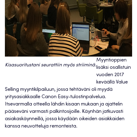
Myyntioppien
Kisasuoritustani seurattiin myös striiminä.
lisäksi osallistuin
vuoden 2017
keväällä Value
Selling myyntikilpailuun, jossa tehtäväni oli myydä
yritysasiakkaalle Canon Easy-tulostinpalvelua.
Itsevarmalla otteella lähdin kisaan mukaan ja ajattelin
pääseväni varmasti palkintosijoille. Käynhän jatkuvasti
asiakaskäynneillä, jossa käydään oikeiden asiakkaiden
kanssa neuvotteluja remonteista.