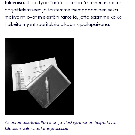
tulevaisuutta ja työelämää ajatellen. Yhteinen innostus
harjoittelemiseen ja toistemme tsemppaaminen sekä
motivointi ovat mielestäni tärkeitä, jotta saamme kaikki
huikeita myyntisuorituksia aikaan kilpailupäivänä.
Asioiden aikatauluttaminen ja ylöskirjaaminen helpottavat
kilpailun valmistautumisprosessia.