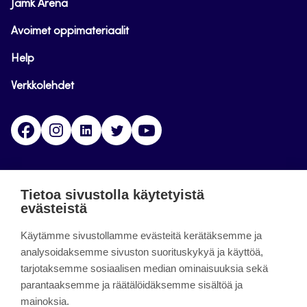
Jamk Arena
Avoimet oppimateriaalit
Help
Verkkolehdet
Facebook
Instagram
Linkedin
Twitter
YouTube
Jamk blogs
Tietoa sivustolla käytetyistä
evästeistä
Jamkin blogipalvelu. Blogien päivittäminen on
Käytämme sivustollamme evästeitä kerätäksemme ja
päättynyt 11.9.2023.
analysoidaksemme sivuston suorituskykyä ja käyttöä,
tarjotaksemme sosiaalisen median ominaisuuksia sekä
About the site
parantaaksemme ja räätälöidäksemme sisältöä ja
mainoksia.