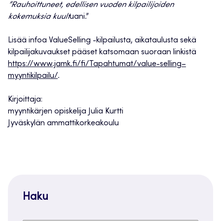
”Rauhoittuneet, edellisen vuoden kilpailijoiden
kokemuksia kuult
uani.”
Lisää infoa ValueSelling -kilpailusta, aikataulusta sekä
kilpailijakuvaukset pääset katsomaan suoraan linkistä
https://www.jamk.fi/fi/Tapahtumat/value-selling–
myyntikilpailu/
.
Kirjoittaja:
myyntikärjen opiskelija Julia Kurtti
Jyväskylän ammattikorkeakoulu
Haku