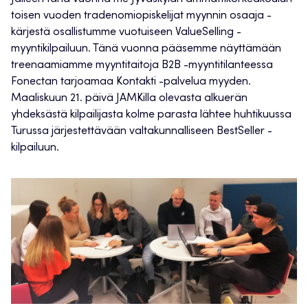
toisen vuoden tradenomiopiskelijat myynnin osaaja -
kärjestä osallistumme vuotuiseen ValueSelling -
myyntikilpailuun. Tänä vuonna pääsemme näyttämään
treenaamiamme myyntitaitoja B2B -myyntitilanteessa
Fonectan tarjoamaa Kontakti -palvelua myyden.
Maaliskuun 21. päivä JAMKilla olevasta alkuerän
yhdeksästä kilpailijasta kolme parasta lähtee huhtikuussa
Turussa järjestettävään valtakunnalliseen BestSeller -
kilpailuun.