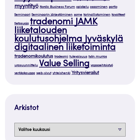
myyntityö
Nordic Business Forum
opiskelu
osaaminen
partio
Seminaari
Seminaarin järjestäminen
some
tarinallistaminen
tavoitteet
tradenomi JAMK
tietosuoja
liiketalouden
koulutusohjelma Jyväskylä
digitaalinen liiketoiminta
tradenomikoulutus
tradeomi
tulevaisuus
työn murros
Value Selling
urasuunnittelu
vapaaehtoistyö
Yritysvierailut
verkkokauppa
web-sivut
yhteishenki
Arkistot
Arkistot