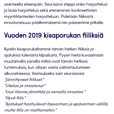
asenteella eteenpäin. Seuraava steppi onkin harjoittelua
ja lisää harjoittelua sekä eteneminen konkreettisten
myyntitilanteiden harjoitteluun. Pidetään fiiliksistä
innostuneisuus päällimmäisenä niin pääsemme pitkälle.
Vuoden 2019 kisaporukan fiiliksiä
Kyselin kisaporukaltamme tämän hetken fiiliksiä ja
ajatuksia tulevasta kilpailusta. Pyysin heitä kuvaamaan
muutamalla sanalla mitkä ovat tämän hetkisiä
tuntemuksia, kun ollaan vasta valmistautumisen
alkuvaiheessa. Vastaukseksi sain seuraavaa:
”Jännittyneet fiilikset.”
”Utelias ja innostunut.”
”Uusi tilanne jännittää ja samalla innostaa.”
”Hyvä fiilis.”
”Ajatukset haahuilevat itsevarman ja epävarman välillä,
mutta fiilis on malttamaton.”