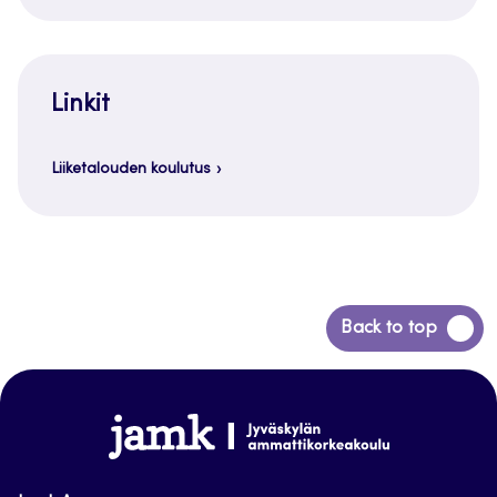
Linkit
Liiketalouden koulutus
Siirry
Back to top
takaisin
sivun
alkuun
www.jamk.fi