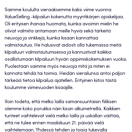
Saimme koululta vieraaksemme kaksi viime vuonna
ValueSelling -kilpailun kokenutta myyntikärjen opiskelijaa.
Oli erityisen ihanaa huomata, kuinka avoimin mielin he
olivat valmiita antamaan meille hyviä sekä tärkeitä
neuvoja ja vinkkejä, kuinka kisaan kannattaa
valmistautua. He halusivat aidosti olla tukemassa meitä
kilpailuun valmistautumisessa ja kannustivat kaikkia
osallistumaan kilpailuun hyvän oppimiskokemuksen vuoksi.
Puolestaan saimme myös neuvoja mitä ja miten ei
kannata tehdä tai toimia. Heidän vierailunsa antoi paljon
tärkeää tietoa kilpailua ajatellen. Erityinen kiitos tästä
koulumme viimevuoden kisaajille.
Voin todeta, että melko lailla samansuuntaisin fiiliksen
olemme koko porukka näin kisan alkumetreillä. Kaikkien
tunteet vaihtelevat vielä melko lailla ja uskallan väittää,
että ne tulee ennen maaliskuun 21. päivää vielä
vaihtelemaan. Yhdessä tehden ja toisia tukevalla