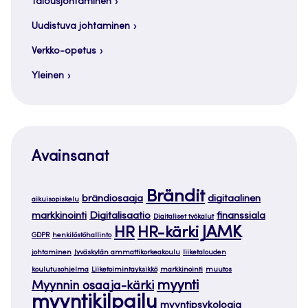
Talousjohtaminen
Uudistuva johtaminen
Verkko-opetus
Yleinen
Avainsanat
Brändit
brändiosaaja
digitaalinen
aikuisopiskelu
markkinointi
Digitalisaatio
finanssiala
Digitaliset työkalut
JAMK
HR
HR-kärki
GDPR
henkilöstöhallinto
johtaminen
Jyväskylän ammattikorkeakoulu
liiketalouden
koulutusohjelma
Liiketoimintayksikkö
markkinointi
muutos
myynti
Myynnin osaaja-kärki
myyntikilpailu
myyntipsykologia