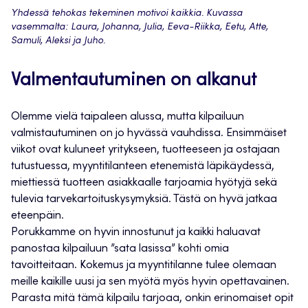
Yhdessä tehokas tekeminen motivoi kaikkia. Kuvassa
vasemmalta: Laura, Johanna, Julia, Eeva-Riikka, Eetu, Atte,
Samuli, Aleksi ja Juho.
Valmentautuminen on alkanut
Olemme vielä taipaleen alussa, mutta kilpailuun
valmistautuminen on jo hyvässä vauhdissa. Ensimmäiset
viikot ovat kuluneet yritykseen, tuotteeseen ja ostajaan
tutustuessa, myyntitilanteen etenemistä läpikäydessä,
miettiessä tuotteen asiakkaalle tarjoamia hyötyjä sekä
tulevia tarvekartoituskysymyksiä. Tästä on hyvä jatkaa
eteenpäin.
Porukkamme on hyvin innostunut ja kaikki haluavat
panostaa kilpailuun ”sata lasissa” kohti omia
tavoitteitaan. Kokemus ja myyntitilanne tulee olemaan
meille kaikille uusi ja sen myötä myös hyvin opettavainen.
Parasta mitä tämä kilpailu tarjoaa, onkin erinomaiset opit