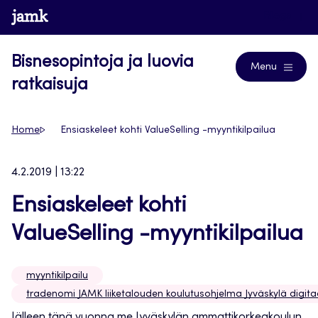
Siirry
www.jamk.fi
Blogs
suoraan
sisältöön
Bisnesopintoja ja luovia
Menu
ratkaisuja
Home
Ensiaskeleet kohti ValueSelling -myyntikilpailua
4.2.2019 | 13:22
Ensiaskeleet kohti
ValueSelling -myyntikilpailua
myyntikilpailu
tradenomi JAMK liiketalouden koulutusohjelma Jyväskylä digitaa
Jälleen tänä vuonna me Jyväskylän ammattikorkeakoulun