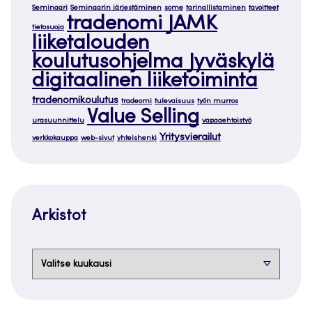
Seminaari
Seminaarin järjestäminen
some
tarinallistaminen
tavoitteet
tradenomi JAMK
tietosuoja
liiketalouden
koulutusohjelma Jyväskylä
digitaalinen liiketoiminta
tradenomikoulutus
tradeomi
tulevaisuus
työn murros
Value Selling
urasuunnittelu
vapaaehtoistyö
Yritysvierailut
verkkokauppa
web-sivut
yhteishenki
Arkistot
Arkistot