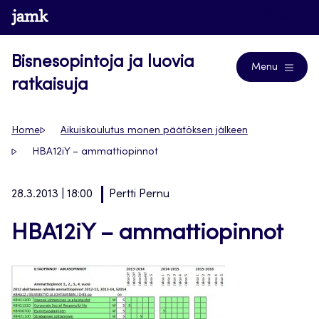
Siirry
www.jamk.fi
Blogs
suoraan
sisältöön
Bisnesopintoja ja luovia
Menu
ratkaisuja
Home
Aikuiskoulutus monen päätöksen jälkeen
HBA12iY – ammattiopinnot
28.3.2013 | 18:00
Pertti Pernu
HBA12iY – ammattiopinnot