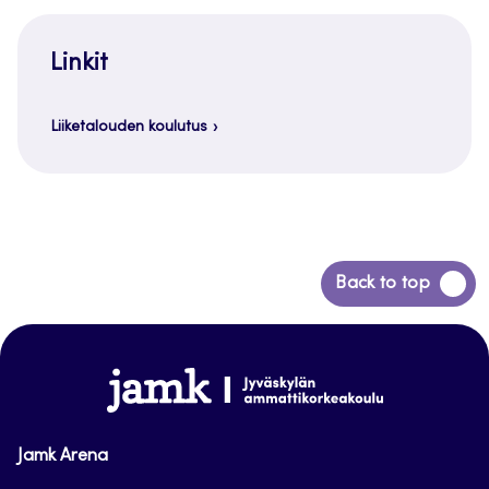
Linkit
Liiketalouden koulutus
Siirry
Back to top
takaisin
sivun
alkuun
www.jamk.fi
Jamk Arena