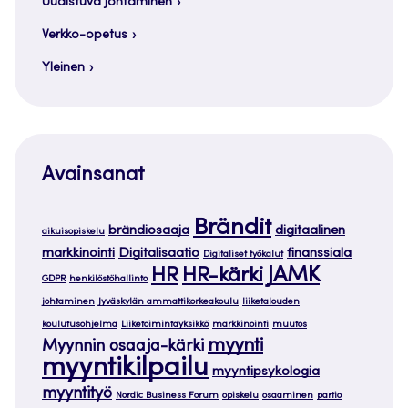
Uudistuva johtaminen
Verkko-opetus
Yleinen
Avainsanat
Brändit
brändiosaaja
digitaalinen
aikuisopiskelu
markkinointi
Digitalisaatio
finanssiala
Digitaliset työkalut
JAMK
HR
HR-kärki
GDPR
henkilöstöhallinto
johtaminen
Jyväskylän ammattikorkeakoulu
liiketalouden
koulutusohjelma
Liiketoimintayksikkö
markkinointi
muutos
myynti
Myynnin osaaja-kärki
myyntikilpailu
myyntipsykologia
myyntityö
Nordic Business Forum
opiskelu
osaaminen
partio