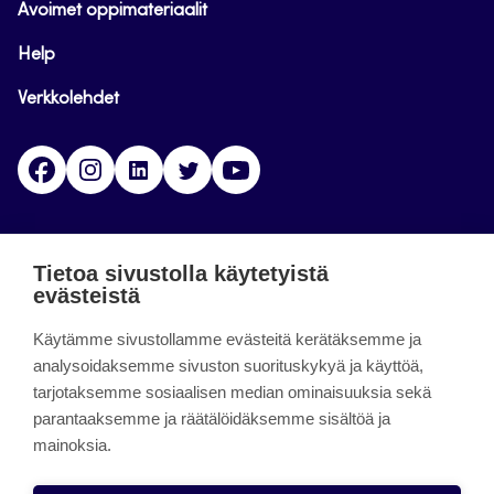
Avoimet oppimateriaalit
Help
Verkkolehdet
Facebook
Instagram
Linkedin
Twitter
YouTube
Jamk blogs
Tietoa sivustolla käytetyistä
evästeistä
Jamkin blogipalvelu. Blogien päivittäminen on
päättynyt 11.9.2023.
Käytämme sivustollamme evästeitä kerätäksemme ja
analysoidaksemme sivuston suorituskykyä ja käyttöä,
tarjotaksemme sosiaalisen median ominaisuuksia sekä
About the site
parantaaksemme ja räätälöidäksemme sisältöä ja
mainoksia.
Käyttöehdot