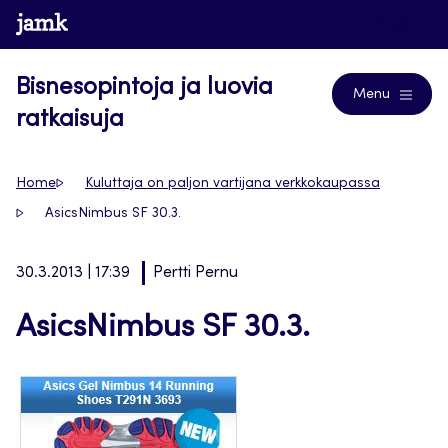
Siirry
www.jamk.fi
Blogs
suoraan
sisältöön
Bisnesopintoja ja luovia
Menu
ratkaisuja
Home
Kuluttaja on paljon vartijana verkkokaupassa
AsicsNimbus SF 30.3.
30.3.2013 | 17:39
Pertti Pernu
AsicsNimbus SF 30.3.