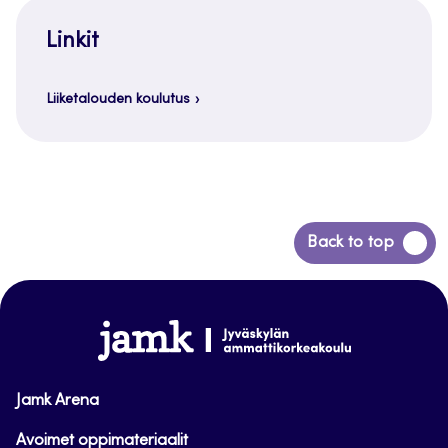
Linkit
Liiketalouden koulutus
Siirry
Back to top
takaisin
sivun
alkuun
www.jamk.fi
Jamk Arena
Avoimet oppimateriaalit