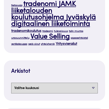
tradenomi JAMK
tietosuoja
liiketalouden
koulutusohjelma Jyväskylä
digitaalinen liiketoiminta
tradenomikoulutus
tradeomi
tulevaisuus
työn murros
Value Selling
urasuunnittelu
vapaaehtoistyö
Yritysvierailut
verkkokauppa
web-sivut
yhteishenki
Arkistot
Arkistot