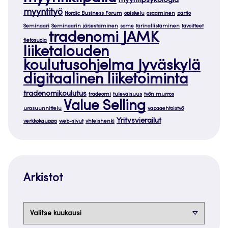
myyntipsykologia
myyntityö
Nordic Business Forum
opiskelu
osaaminen
partio
Seminaari
Seminaarin järjestäminen
some
tarinallistaminen
tavoitteet
tradenomi JAMK
tietosuoja
liiketalouden
koulutusohjelma Jyväskylä
digitaalinen liiketoiminta
tradenomikoulutus
tradeomi
tulevaisuus
työn murros
Value Selling
urasuunnittelu
vapaaehtoistyö
Yritysvierailut
verkkokauppa
web-sivut
yhteishenki
Arkistot
Arkistot