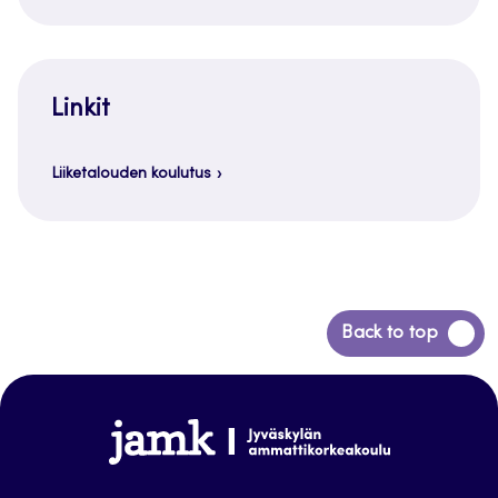
Linkit
Liiketalouden koulutus
Siirry
Back to top
takaisin
sivun
alkuun
www.jamk.fi