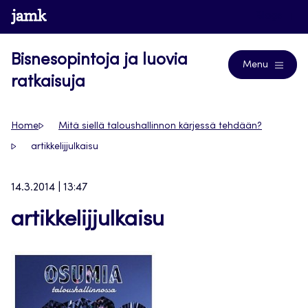
Siirry
www.jamk.fi
Blogs
suoraan
sisältöön
Bisnesopintoja ja luovia
Menu
ratkaisuja
Home
Mitä siellä taloushallinnon kärjessä tehdään?
artikkelijjulkaisu
14.3.2014 | 13:47
artikkelijjulkaisu