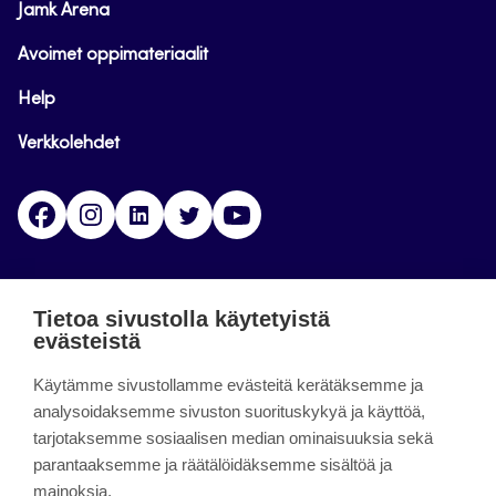
Jamk Arena
Avoimet oppimateriaalit
Help
Verkkolehdet
Facebook
Instagram
Linkedin
Twitter
YouTube
Jamk blogs
Tietoa sivustolla käytetyistä
evästeistä
Jamkin blogipalvelu. Blogien päivittäminen on
päättynyt 11.9.2023.
Käytämme sivustollamme evästeitä kerätäksemme ja
analysoidaksemme sivuston suorituskykyä ja käyttöä,
tarjotaksemme sosiaalisen median ominaisuuksia sekä
About the site
parantaaksemme ja räätälöidäksemme sisältöä ja
mainoksia.