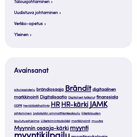
Talousjohtaminen
Uudistuva johtaminen
Verkko-opetus
Yleinen
Avainsanat
Brändit
brändiosaaja
digitaalinen
aikuisopiskelu
markkinointi
Digitalisaatio
finanssiala
Digitaliset työkalut
JAMK
HR
HR-kärki
GDPR
henkilöstöhallinto
johtaminen
Jyväskylän ammattikorkeakoulu
liiketalouden
koulutusohjelma
Liiketoimintayksikkö
markkinointi
muutos
myynti
Myynnin osaaja-kärki
myyntikilpailu