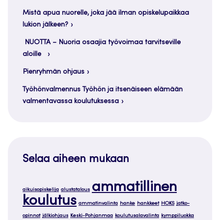
Mistä apua nuorelle, joka jää ilman opiskelupaikkaa
lukion jälkeen?
NUOTTA – Nuoria osaajia työvoimaa tarvitseville
aloille
Pienryhmän ohjaus
Työhönvalmennus Työhön ja itsenäiseen elämään
valmentavassa koulutuksessa
Selaa aiheen mukaan
ammatillinen
aikuisopiskelija
alustatalous
koulutus
ammatinvalinta
hanke
hankkeet
HOKS
jatko-
opinnot
jälkiohjaus
Keski-Pohjanmaa
koulutusalavalinta
kymppiluokka