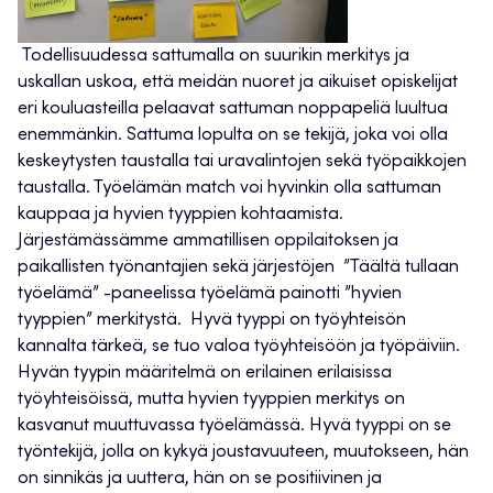
Todellisuudessa sattumalla on suurikin merkitys ja
uskallan uskoa, että meidän nuoret ja aikuiset opiskelijat
eri kouluasteilla pelaavat sattuman noppapeliä luultua
enemmänkin. Sattuma lopulta on se tekijä, joka voi olla
keskeytysten taustalla tai uravalintojen sekä työpaikkojen
taustalla. Työelämän match voi hyvinkin olla sattuman
kauppaa ja hyvien tyyppien kohtaamista.
Järjestämässämme ammatillisen oppilaitoksen ja
paikallisten työnantajien sekä järjestöjen ”Täältä tullaan
työelämä” -paneelissa työelämä painotti ”hyvien
tyyppien” merkitystä. Hyvä tyyppi on työyhteisön
kannalta tärkeä, se tuo valoa työyhteisöön ja työpäiviin.
Hyvän tyypin määritelmä on erilainen erilaisissa
työyhteisöissä, mutta hyvien tyyppien merkitys on
kasvanut muuttuvassa työelämässä. Hyvä tyyppi on se
työntekijä, jolla on kykyä joustavuuteen, muutokseen, hän
on sinnikäs ja uuttera, hän on se positiivinen ja