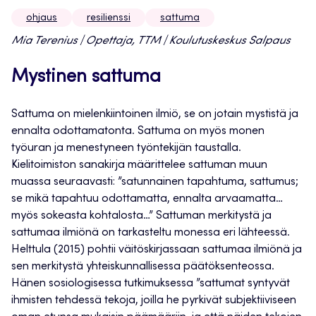
ohjaus
resilienssi
sattuma
Mia Terenius | Opettaja, TTM | Koulutuskeskus Salpaus
Mystinen sattuma
Sattuma on mielenkiintoinen ilmiö, se on jotain mystistä ja
ennalta odottamatonta. Sattuma on myös monen
työuran ja menestyneen työntekijän taustalla.
Kielitoimiston sanakirja määrittelee sattuman muun
muassa seuraavasti: ”satunnainen tapahtuma, sattumus;
se mikä tapahtuu odottamatta, ennalta arvaamatta…
myös sokeasta kohtalosta…” Sattuman merkitystä ja
sattumaa ilmiönä on tarkasteltu monessa eri lähteessä.
Helttula (2015) pohtii väitöskirjassaan sattumaa ilmiönä ja
sen merkitystä yhteiskunnallisessa päätöksenteossa.
Hänen sosiologisessa tutkimuksessa ”sattumat syntyvät
ihmisten tehdessä tekoja, joilla he pyrkivät subjektiiviseen