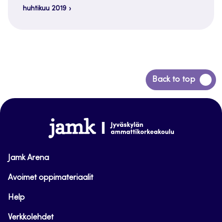
huhtikuu 2019
Siirry
Back to top
takaisin
sivun
alkuun
www.jamk.fi
Jamk Arena
Avoimet oppimateriaalit
Help
Verkkolehdet