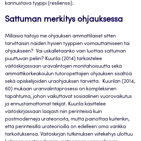
kannustava tyyppi (resilienssi).
Sattuman merkitys ohjauksessa
Millaisia taitoja me ohjauksen ammattilaiset sitten
tarvittaisiin näiden hyvien tyyppien voimauttamiseen tai
ohjaukseen? Vai uskalletaanko vain luottaa sattuman
puuttuvan peliin? Kuurila (2014) tarkastelee
väitöskirjassaan uravalintojen monitahoisuutta sekä
ammattikorkeakoulun tutoropettajien ohjauksen sisältöä
sekä opiskelijoiden uraohjauksen tarvetta. Kuurilan (2014,
60) mukaan uranvalintaprosessi on kompleksinen
tapahtuma, johon vaikuttavat sosiaalinen vuorovaikutus
ja ennustamattomat tekijät. Kuurila käsittelee
väitöskirjassaan laajasti niin perinteisiä kuin
postmoderneja urateorioita, mutta painottaa kuitenkin,
että perinteisillä urateorioilla on edelleen oma vankka
tarkoituksensa. Väitöskirjan tutkimuksen viitekehys ulottuu