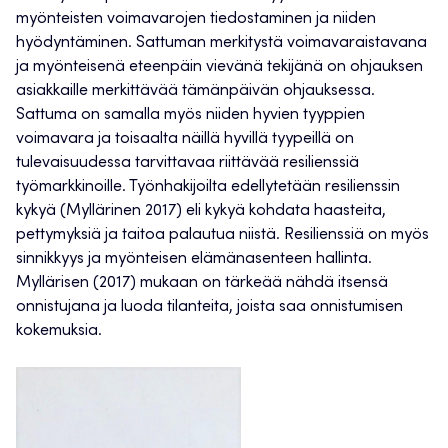
myönteisten voimavarojen tiedostaminen ja niiden
hyödyntäminen. Sattuman merkitystä voimavaraistavana
ja myönteisenä eteenpäin vievänä tekijänä on ohjauksen
asiakkaille merkittävää tämänpäivän ohjauksessa.
Sattuma on samalla myös niiden hyvien tyyppien
voimavara ja toisaalta näillä hyvillä tyypeillä on
tulevaisuudessa tarvittavaa riittävää resilienssiä
työmarkkinoille. Työnhakijoilta edellytetään resilienssin
kykyä (Myllärinen 2017) eli kykyä kohdata haasteita,
pettymyksiä ja taitoa palautua niistä. Resilienssiä on myös
sinnikkyys ja myönteisen elämänasenteen hallinta.
Myllärisen (2017) mukaan on tärkeää nähdä itsensä
onnistujana ja luoda tilanteita, joista saa onnistumisen
kokemuksia.