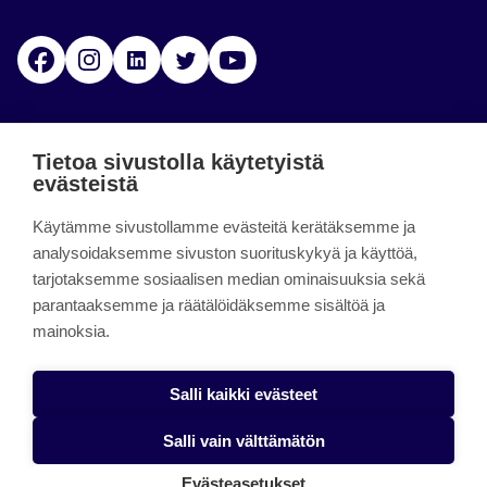
Facebook
Instagram
Linkedin
Twitter
YouTube
Jamk blogs
Tietoa sivustolla käytetyistä
evästeistä
Jamkin blogipalvelu. Blogien päivittäminen on
päättynyt 11.9.2023.
Käytämme sivustollamme evästeitä kerätäksemme ja
analysoidaksemme sivuston suorituskykyä ja käyttöä,
tarjotaksemme sosiaalisen median ominaisuuksia sekä
About the site
parantaaksemme ja räätälöidäksemme sisältöä ja
mainoksia.
Käyttöehdot
Saavutettavuusseloste
Salli kaikki evästeet
Alasottoilmoitus
Salli vain välttämätön
Tietoa evästeistä
Evästeasetukset