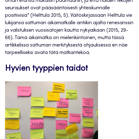
oman etunsa mukaisin päämääriin, ja että näiden tekojen
seuraukset ovat pääsääntöisesti yhteiskunnalle
positiivisia” (Helttula 2015, 5). Väitöskirjassaan Helttula vie
lukijansa sattuman aikamatkalle antiikin ajalta renesanssin
ja valistuksen vuosisatojen kautta nykyaikaan (2015, 29-
66). Tämä aikamatka on mielenkiintoinen, mutta tässä
artikkelissa sattuman merkityksestä ohjauksessa en näe
tarpeelliseksi avata tätä matkantekoa.
Hyvien tyyppien taidot