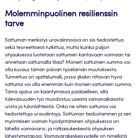
Molemminpuolinen resilienssin
tarve
Sattuman merkistys uravalinnoissa on siis tiedostettua
sekä teoreettisesti tutkittua, mutta kuinka paljon
ohjauksessa luotetaan sattumien kantavaan voimaan tai
annetaan sattumalla tilaa? Monien sattumien summa voi
olla kuvaus tämän päivän työelämän muutoksesta.
Tunnettua on ajattelumalli, jossa yksikin riittävän hyvä
sattuma voi olla enemmän kuin monien sattumien summa.
Tämä ajatus on kääntymässä päälaelleen, sillä
tulevaisuuden työ muodostuu useista samanaikaisista
urista ja tulonlähteistä. Onko ne sitten sattumia vai
tiedostettuja uravalintoja. Sattuman tiedostaminen ja sen
myönteisen voiman hyödyntäminen ohjauksessa on
lähellä voimavara- ja ratkaisukeskeistä ohjauksen
lähestymistapaa. Voimavarakeskeisyydelle on nimellistä