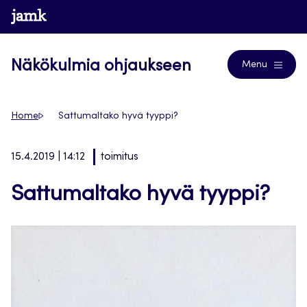
Siirry
www.jamk.fi
Blogs
suoraan
sisältöön
Näkökulmia ohjaukseen
Menu
Home
Sattumaltako hyvä tyyppi?
15.4.2019 | 14:12
toimitus
Sattumaltako hyvä tyyppi?