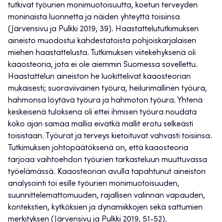
tutkivat työurien monimuotoisuutta, koetun terveyden
moninaista luonnetta ja näiden yhteyttä toisiinsa
(Järvensivu ja Pulkki 2019, 39). Haastattelututkimuksen
aineisto muodostui kahdestatoista pohjoiskarjalaisen
miehen haastattelusta. Tutkimuksen viitekehyksenä oli
kaaosteoria, jota ei ole aiemmin Suomessa sovellettu.
Haastattelun aineiston he luokittelivat kaaosteorian
mukaisesti; suoraviivainen työura, heilurimallinen työura,
hahmonsa löytävä työura ja hahmoton työura. Yhtenä
keskeisenä tuloksena oli ettei ihmisen työura noudata
koko ajan samaa mallia eivätkä mallit erotu selkeästi
toisistaan. Työurat ja terveys kietoituvat vahvasti toisiinsa.
Tutkimuksen johtopäätöksenä on, että kaaosteoria
tarjoaa vaihtoehdon työurien tarkasteluun muuttuvassa
työelämässä. Kaaosteorian avulla tapahtunut aineiston
analysointi toi esille työurien monimuotoisuuden,
suunnittelemattomuuden, rajallisen valinnan vapauden,
kontekstien, kytköksien ja dynamiikkojen sekä sattumien
merkityksen (Järvensivu ja Pulkki 2019, 51-52).