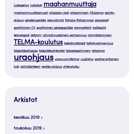
maahanmuuttaja
Lisäopetus
lukiolaki
maahanmuuttajanuori
ohjaajan rooli
ohjaaminen
Ohjaamo
opinto-
ohjaus
opiskelupaikka
pienryhmä
Pohjois-Pohjanmaa
poissaolot
positiivinen CV
positiivinen pedagogiikka
promoottorit
radikaalit
teknologiat
reformi
ryhmämuotoinen valmennus
ryhmäytyminen
TELMA-koulutus
työelämätaidot
työhönvalmennus
työpaikkaohjaaja
työpaikkayhteistyö
työssäoppiminen
työvoima
uraohjaus
urasuunnitelma
uudistus
vaativa erityinen
tuki
valintakriteeri
verkko-ohjaus
yhteishaku
Arkistot
kesäkuu 2019
toukokuu 2019