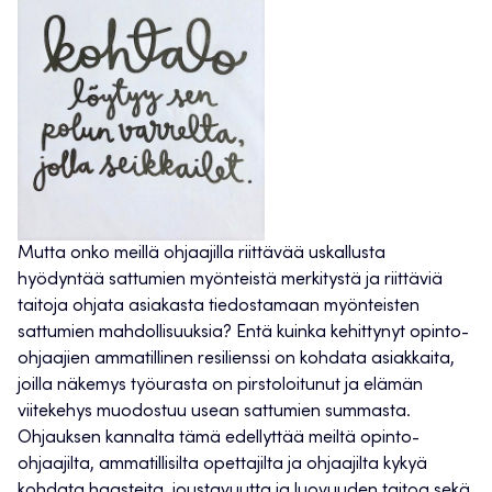
Mutta onko meillä ohjaajilla riittävää uskallusta
hyödyntää sattumien myönteistä merkitystä ja riittäviä
taitoja ohjata asiakasta tiedostamaan myönteisten
sattumien mahdollisuuksia? Entä kuinka kehittynyt opinto-
ohjaajien ammatillinen resilienssi on kohdata asiakkaita,
joilla näkemys työurasta on pirstoloitunut ja elämän
viitekehys muodostuu usean sattumien summasta.
Ohjauksen kannalta tämä edellyttää meiltä opinto-
ohjaajilta, ammatillisilta opettajilta ja ohjaajilta kykyä
kohdata haasteita, joustavuutta ja luovuuden taitoa sekä