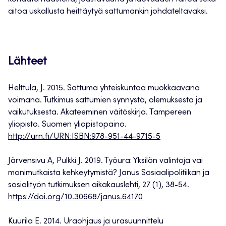
aitoa uskallusta heittäytyä sattumankin johdateltavaksi.
Lähteet
Helttula, J. 2015. Sattuma yhteiskuntaa muokkaavana
voimana. Tutkimus sattumien synnystä, olemuksesta ja
vaikutuksesta. Akateeminen väitöskirja. Tampereen
yliopisto. Suomen yliopistopaino.
http://urn.fi/URN:ISBN:978-951-44-9715-5
Järvensivu A, Pulkki J. 2019. Työura: Yksilön valintoja vai
monimutkaista kehkeytymistä? Janus Sosiaalipolitiikan ja
sosialityön tutkimuksen aikakauslehti, 27 (1), 38-54.
https://doi.org/10.30668/janus.64170
Kuurila E. 2014. Uraohjaus ja urasuunnittelu