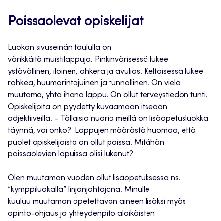
Poissaolevat opiskelijat
Luokan sivuseinän taululla on
värikkäitä
muisti
lappuja.
Pinkinvärisessä
lukee
ystävällinen, iloinen
, ahkera ja avulias.
Keltaisessa
lukee
rohkea,
huumorintajuinen ja tunnollinen
.
On vielä
muutama, yhtä ihana lappu.
On ollut terveystiedon tunti.
Opiskelijoita on pyydetty kuvaamaan itseään
adjektiiveilla.
–
Tällaisia nuoria meillä
on
lisäopetusluokka
täynnä, vai onko
?
Lappujen määrästä huomaa, että
puolet opiskelijoista on ollut poissa.
Mitähän
poissaolevien lapuissa olisi lukenut?
Olen muutaman vuoden
ollut
lisäopetuksessa ns.
”kymppiluokalla” linjanjohtajana. Minulle
kuulu
u
muutaman opetettavan aineen lisäksi myös
opinto-ohjaus ja yhteydenpito alaikäisten