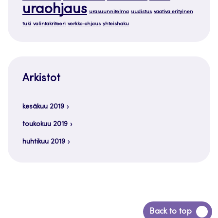
uraohjaus
urasuunnitelma
uudistus
vaativa erityinen
tuki
valintakriteeri
verkko-ohjaus
yhteishaku
Arkistot
kesäkuu 2019
toukokuu 2019
huhtikuu 2019
Siirry
Back to top