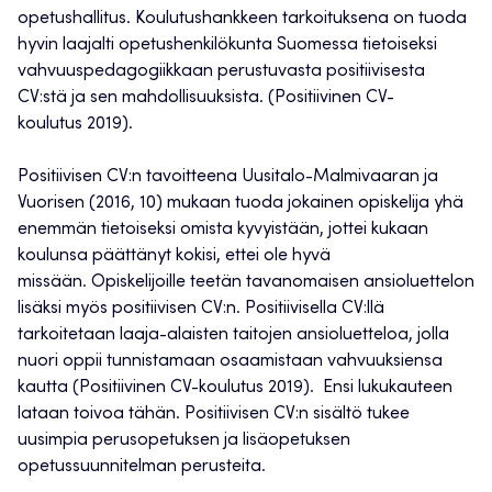
opetushallitus.
Koulutushankkeen tarkoituksena on tuoda
hyvin laajalti opetushenkilökunta Suomessa tietoiseksi
vahvuuspedagogiikkaan perustuvasta
p
ositiivisesta
CV:stä ja sen mahdollisuuksista.
(Positiivinen CV-
koulutus
2019
)
.
Positiivisen CV:n
tavoitteena
Uusitalo-Malmivaaran ja
Vuorisen (2016,
10) mukaan
tuoda jokainen opiskelija yhä
enemmän tietoiseksi omista kyvyistään, jottei kukaan
koulunsa päättänyt kokisi, ettei ole hyvä
missään
.
Op
iskelijoille teetän tavanomaisen ansioluettelon
lisäksi myös positiivisen CV:n. Positiivisella CV:llä
tarkoitetaan laaja-alaisten taitojen ansioluetteloa, jolla
nuori oppii tunnistamaan osaamistaan vahvuuksiensa
kautta (
Positiivinen CV-koulutus
2019
)
.
Ensi lukukauteen
lataan toivoa tähän.
Positiivisen CV:n
sisältö tukee
uusimpia perusopetuksen ja lisäopetuksen
opetussuunnitelman perusteita.