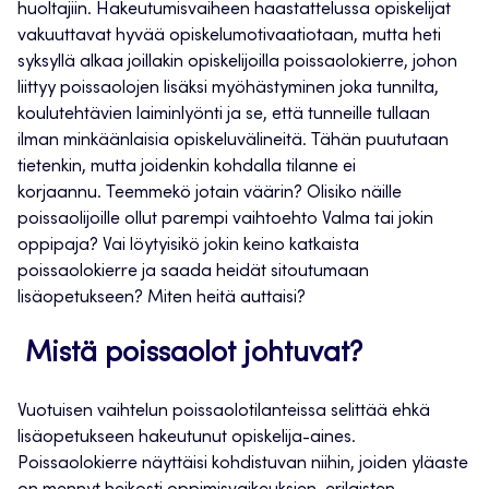
huoltajiin.
Hakeutumisvaiheen haastattelussa opiskelijat
vakuuttavat hyvää opiskelumotivaatiotaan, mutta heti
syksyllä alkaa joillakin opiskelijoilla poissaolokierre
, johon
liittyy poissaolojen lisäksi myöhästyminen joka tunnilta,
koulutehtävien laiminlyönti ja se, että tunneille tullaan
ilman minkäänlaisia opiskeluvälineitä.
Tähän puututaan
tietenkin, mutta joidenkin kohdalla tilanne ei
korjaannu.
Teemmekö jotain väärin? Olisiko näille
poissaolijoille ollut parempi vaihtoehto Valma tai jokin
oppipaja? Vai löytyisikö jokin keino katkaista
poissaolokierre ja saada heidät sitoutumaan
lisäopetukseen?
Miten heitä auttaisi?
Mistä poissaolot johtuvat?
Vuotuisen vaihtelun poissaolotilanteissa selittää ehkä
lisäopetukseen hakeutunut opiskelija-aines.
Poissaolokierre näyttäisi
kohdistuvan
nii
hin, joiden yläaste