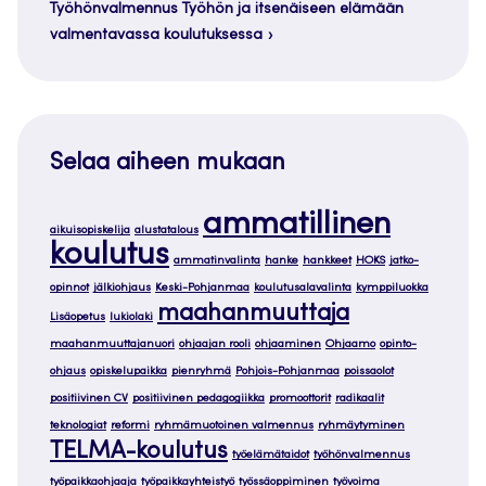
Työhönvalmennus Työhön ja itsenäiseen elämään
valmentavassa koulutuksessa
Selaa aiheen mukaan
ammatillinen
aikuisopiskelija
alustatalous
koulutus
ammatinvalinta
hanke
hankkeet
HOKS
jatko-
opinnot
jälkiohjaus
Keski-Pohjanmaa
koulutusalavalinta
kymppiluokka
maahanmuuttaja
Lisäopetus
lukiolaki
maahanmuuttajanuori
ohjaajan rooli
ohjaaminen
Ohjaamo
opinto-
ohjaus
opiskelupaikka
pienryhmä
Pohjois-Pohjanmaa
poissaolot
positiivinen CV
positiivinen pedagogiikka
promoottorit
radikaalit
teknologiat
reformi
ryhmämuotoinen valmennus
ryhmäytyminen
TELMA-koulutus
työelämätaidot
työhönvalmennus
työpaikkaohjaaja
työpaikkayhteistyö
työssäoppiminen
työvoima