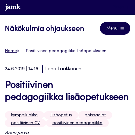
Siirry
www.jamk.fi
Blogs
suoraan
sisältöön
Näkökulmia ohjaukseen
Menu
Home
Positiivinen pedagogiikka lisäopetukseen
24.6.2019 | 14:18
Ilona Laakkonen
Positiivinen
pedagogiikka lisäopetukseen
kymppiluokka
Lisäopetus
poissaolot
positiivinen CV
positiivinen pedagogiikka
Anne Jurva