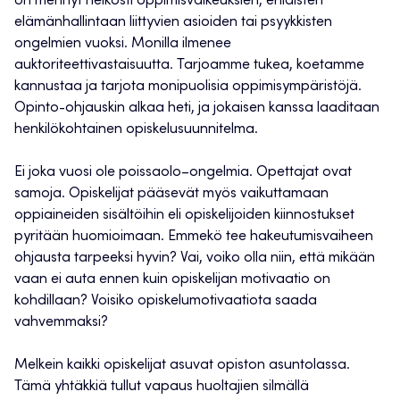
on mennyt heikosti oppimisvaikeuksien,
erilaisten
elämänhallintaan liittyvien asioiden
tai psyykkisten
ongelmien vuoksi.
Monilla ilmenee
auktoriteettivastaisuutta.
Tarjoamme tukea, koetamme
kannustaa ja tarjota monipuolisia oppimisympäristöjä.
Opinto-ohjauskin alkaa heti, ja jokaisen kanssa laaditaan
henkilökohtainen opiskelusuunnitelma.
Ei joka vuosi ole poissaolo
–
ongelmia. Opettajat ovat
samoja. Opiskelijat pääsevät myös vaikuttamaan
oppiaineiden sisältöihin eli opiskelijoiden kiinnostukset
pyritään huomioimaan.
Emmekö tee hakeutumisvaiheen
ohjausta tarpeeksi hyvin? Vai, voiko olla niin, että mikään
vaan ei auta ennen kuin opiskelijan motivaatio on
kohdillaan? Voisiko opiskelumotivaatiota saada
vahvemmaksi?
Melkein kaikki opiskelijat asuvat opiston asuntolassa.
Tämä yhtäkkiä tullut vapaus huoltajien silmällä