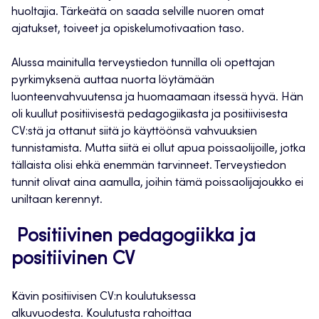
huoltajia. Tärkeätä on saada selville nuoren omat
ajatukset, toiveet ja opiskelumotivaation taso.
Alussa mainitulla
terveystiedon tunnilla oli opettajan
pyrkimyksenä auttaa nuorta löytämään
luonteenvahvuutensa ja huomaamaan itsessä hyvä. Hän
oli kuullut positiivisestä pedagogiikasta ja
positiivisesta
CV:stä ja
ottanut si
i
tä jo käyttöönsä vahvuuksien
tunnistamista. Mutta siitä ei ollut apua poissaolijoille, jotka
tällaista olisi ehkä enemmän tarvinneet. Terveystiedon
tunnit olivat aina aamulla, joihin tämä poissaolijajoukko ei
uniltaan kerennyt.
Positiivinen pedagogiikka ja
positiivinen CV
Kävin positiivisen
CV:n
koulutuksessa
alkuvuodesta.
Koulutusta rahoittaa