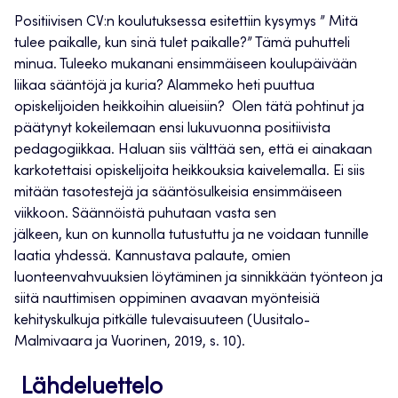
Positiivisen CV:n koulutuksessa esitettiin kysymys ” Mitä
tulee paikalle, kun sinä tulet paikalle?” Tämä puhutteli
minua. Tuleeko mukanani ensimmäiseen koulupäivään
liikaa sääntöjä ja kuria? Alammeko heti puuttua
opiskelijoiden heikkoihin alueisiin? Olen tätä pohtinut ja
päätynyt kokeilemaan ensi
lukuvuonna
positiivista
pedagogiikkaa
.
Haluan siis välttää sen, että ei ainakaan
karkotettaisi opiskelijoita heikkouksia kaivelemalla.
Ei siis
mitään tasotestejä
ja
sääntösulkeisia
ensimmäiseen
viikkoon
. Säännöistä puhutaan vasta sen
jälkeen,
kun
on
kunnolla tutustuttu ja ne
voidaan tunnille
laatia yhdessä.
Kannustava palaute, omien
luonteenvahvuuksien löytäminen ja sinnikkään työnteon ja
siitä nauttimisen
oppiminen avaavan myönteisiä
kehityskulkuja pitkälle tulevaisuuteen
(Uusitalo-
Malmivaara ja Vuorinen, 2019, s. 10)
.
Lähde
luettelo