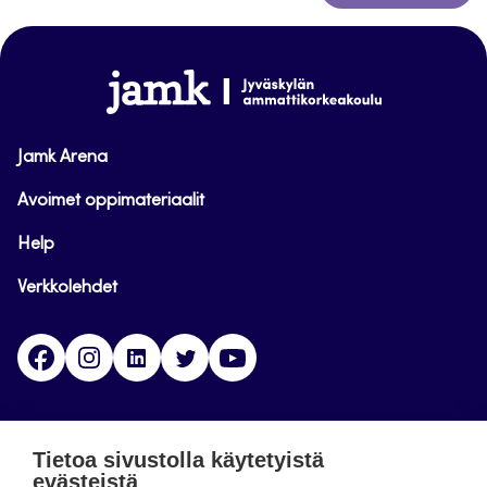
takaisin
sivun
alkuun
www.jamk.fi
Jamk Arena
Avoimet oppimateriaalit
Help
Verkkolehdet
Facebook
Instagram
Linkedin
Twitter
YouTube
Jamk blogs
Tietoa sivustolla käytetyistä
evästeistä