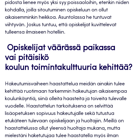
pidosta
lienee myös yksi
syy poissaoloihin, etenkin niiden
kohdalla, joilla sitoutuminen opiskeluun on
ollut
aikaisemminkin heikkoa. Asuntolassa he tuntuvat
viihtyvän. Joskus tuntuu, että opiskelijat kuvittelevat
tulleensa ilmaiseen hotelliin.
Opiskelijat väärässä paikassa
vai
pitäisikö
koulun
toimintakulttuuri
a
kehittää
?
Hakeutumisvaiheen haastattelua meidän ainakin tulee
kehittää ruotimaan tarkemmin hakeutujan aikaisempaa
koulunkäyntiä, siinä olleita haasteita ja toiveita tulevalle
vuodelle. Haastattelun tarkoituksena on selvittää
lisäopetuksen sopivuus hakeutujalle sekä tutustua
etukäteen tulevaan opiskelijaan ja huoltajiin. Meillä on
haastattelussa ollut yleensä huoltaja mukana, mutta
mielestäni haketutujaa tulee haastatella myös ilman