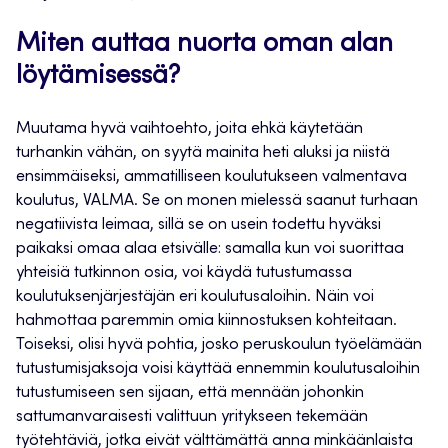
Miten auttaa nuorta oman alan
löytämisessä?
Muutama hyvä vaihtoehto, joita ehkä käytetään
turhankin vähän, on syytä mainita heti aluksi ja niistä
ensimmäiseksi, ammatilliseen koulutukseen valmentava
koulutus, VALMA. Se on monen mielessä saanut turhaan
negatiivista leimaa, sillä se on usein todettu hyväksi
paikaksi omaa alaa etsivälle: samalla kun voi suorittaa
yhteisiä tutkinnon osia, voi käydä tutustumassa
koulutuksenjärjestäjän eri koulutusaloihin. Näin voi
hahmottaa paremmin omia kiinnostuksen kohteitaan.
Toiseksi, olisi hyvä pohtia, josko peruskoulun työelämään
tutustumisjaksoja voisi käyttää ennemmin koulutusaloihin
tutustumiseen sen sijaan, että mennään johonkin
sattumanvaraisesti valittuun yritykseen tekemään
työtehtäviä, jotka eivät välttämättä anna minkäänlaista