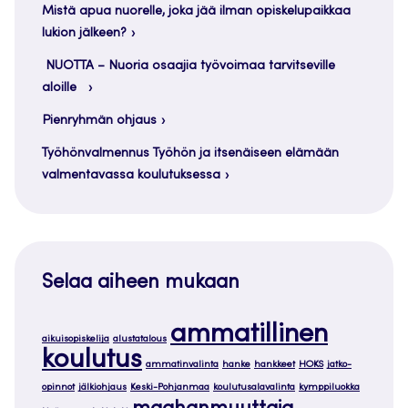
Mistä apua nuorelle, joka jää ilman opiskelupaikkaa
lukion jälkeen?
NUOTTA – Nuoria osaajia työvoimaa tarvitseville
aloille
Pienryhmän ohjaus
Työhönvalmennus Työhön ja itsenäiseen elämään
valmentavassa koulutuksessa
Selaa aiheen mukaan
ammatillinen
aikuisopiskelija
alustatalous
koulutus
ammatinvalinta
hanke
hankkeet
HOKS
jatko-
opinnot
jälkiohjaus
Keski-Pohjanmaa
koulutusalavalinta
kymppiluokka