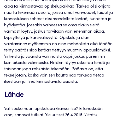
Nuorta ei tule pakottaa löytämään jotain tiettyä omaa
alaa tai kiinnostavaa opiskelupaikkaa. Tärkeä olisi ohjata
nuorta tekemään asioita, joissa omat vahvuudet, taidot ja
kiinnostuksen kohteet olisi mahdollista löytää, tunnistaa ja
hyödyntää. Jossakin vaiheessa se oma alakin sieltä
varmasti löytyy, joskus tarvitaan vain enemmän aikaa,
kypsyttelyä ja kärsivällisyyttä. Opiskelu ja alan
vaihtaminen myöhemmin on aina mahdollista eikä tänään
tehty päätös sido ketään tiettyyn muottiin loppuelämäksi.
Virheistä ja vääristä valinnoista oppii joskus paremmin
kuin oikeista valinnoista. Niitäkin täytyy uskaltaa tehdä ja
toisinaan jopa rohkaista tekemään. Pääasia on, että
tekee jotain, koska vain sen kautta saa tärkeää tietoa
itsestään ja itseä kiinnostavista asioista.
Lähde
Valitseeko nuori opiskelupaikkansa itse? Ei läheskään
aina, sanovat tutkijat. Yle uutiset 26.4.2018. Viitattu