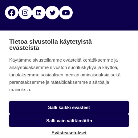
Facebook
Instagram
Linkedin
Twitter
YouTube
Jamk blogs
Tietoa sivustolla käytetyistä
evästeistä
Jamkin blogipalvelu. Blogien päivittäminen on
päättynyt 11.9.2023.
Käytämme sivustollamme evästeitä kerätäksemme ja
analysoidaksemme sivuston suorituskykyä ja käyttöä,
tarjotaksemme sosiaalisen median ominaisuuksia sekä
About the site
parantaaksemme ja räätälöidäksemme sisältöä ja
mainoksia.
Käyttöehdot
Saavutettavuusseloste
Salli kaikki evästeet
Alasottoilmoitus
Salli vain välttämätön
Tietoa evästeistä
Evästeasetukset