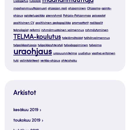
maahanmuuttaja
Lisäopetus
lukiolaki
maahanmuuttajanuori
ohjaajan rooli
ohjaaminen
Ohjaamo
opinto-
ohjaus
opiskelupaikka
pienryhmä
Pohjois-Pohjanmaa
poissaolot
positiivinen CV
positiivinen pedagogiikka
promoottorit
radikaalit
teknologiat
reformi
ryhmämuotoinen valmennus
ryhmäytyminen
TELMA-koulutus
työelämätaidot
työhönvalmennus
työpaikkaohjaaja
työpaikkayhteistyö
työssäoppiminen
työvoima
uraohjaus
urasuunnitelma
uudistus
vaativa erityinen
tuki
valintakriteeri
verkko-ohjaus
yhteishaku
Arkistot
kesäkuu 2019
toukokuu 2019