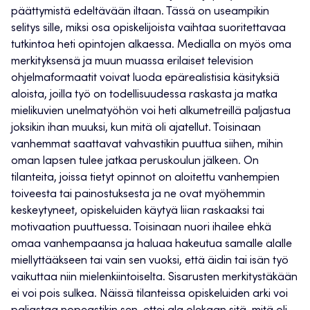
päättymistä edeltävään iltaan. Tässä on useampikin
selitys sille, miksi osa opiskelijoista vaihtaa suoritettavaa
tutkintoa heti opintojen alkaessa. Medialla on myös oma
merkityksensä ja muun muassa erilaiset television
ohjelmaformaatit voivat luoda epärealistisia käsityksiä
aloista, joilla työ on todellisuudessa raskasta ja matka
mielikuvien unelmatyöhön voi heti alkumetreillä paljastua
joksikin ihan muuksi, kun mitä oli ajatellut. Toisinaan
vanhemmat saattavat vahvastikin puuttua siihen, mihin
oman lapsen tulee jatkaa peruskoulun jälkeen. On
tilanteita, joissa tietyt opinnot on aloitettu vanhempien
toiveesta tai painostuksesta ja ne ovat myöhemmin
keskeytyneet, opiskeluiden käytyä liian raskaaksi tai
motivaation puuttuessa. Toisinaan nuori ihailee ehkä
omaa vanhempaansa ja haluaa hakeutua samalle alalle
miellyttääkseen tai vain sen vuoksi, että äidin tai isän työ
vaikuttaa niin mielenkiintoiselta. Sisarusten merkitystäkään
ei voi pois sulkea. Näissä tilanteissa opiskeluiden arki voi