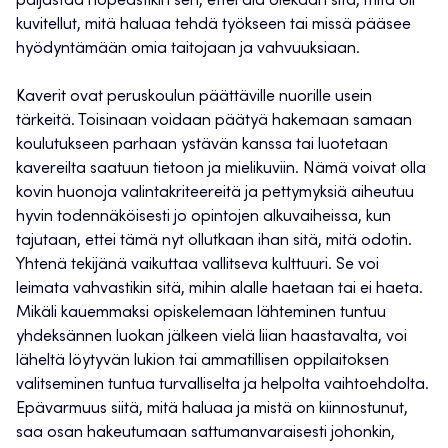
paljastaa nopeastikin sen, ettei ala olekaan sitä, mitä oli
kuvitellut, mitä haluaa tehdä työkseen tai missä pääsee
hyödyntämään omia taitojaan ja vahvuuksiaan.
Kaverit ovat peruskoulun päättäville nuorille usein
tärkeitä. Toisinaan voidaan päätyä hakemaan samaan
koulutukseen parhaan ystävän kanssa tai luotetaan
kavereilta saatuun tietoon ja mielikuviin. Nämä voivat olla
kovin huonoja valintakriteereitä ja pettymyksiä aiheutuu
hyvin todennäköisesti jo opintojen alkuvaiheissa, kun
tajutaan, ettei tämä nyt ollutkaan ihan sitä, mitä odotin.
Yhtenä tekijänä vaikuttaa vallitseva kulttuuri. Se voi
leimata vahvastikin sitä, mihin alalle haetaan tai ei haeta.
Mikäli kauemmaksi opiskelemaan lähteminen tuntuu
yhdeksännen luokan jälkeen vielä liian haastavalta, voi
läheltä löytyvän lukion tai ammatillisen oppilaitoksen
valitseminen tuntua turvalliselta ja helpolta vaihtoehdolta.
Epävarmuus siitä, mitä haluaa ja mistä on kiinnostunut,
saa osan hakeutumaan sattumanvaraisesti johonkin,