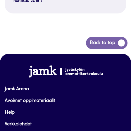
huhtikuu 2019
Siirry
Back to top
takaisin
sivun
alkuun
www.jamk.fi
Jamk Arena
Avoimet oppimateriaalit
Help
Verkkolehdet