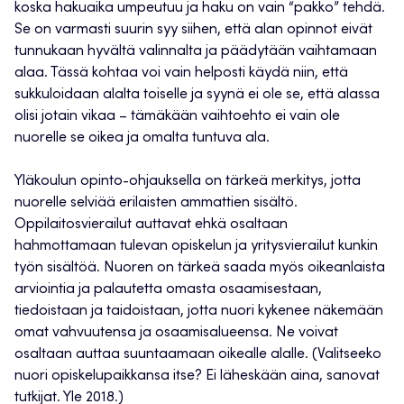
koska hakuaika umpeutuu ja haku on vain “pakko” tehdä.
Se on varmasti suurin syy siihen, että alan opinnot eivät
tunnukaan hyvältä valinnalta ja päädytään vaihtamaan
alaa. Tässä kohtaa voi vain helposti käydä niin, että
sukkuloidaan alalta toiselle ja syynä ei ole se, että alassa
olisi jotain vikaa – tämäkään vaihtoehto ei vain ole
nuorelle se oikea ja omalta tuntuva ala.
Yläkoulun opinto-ohjauksella on tärkeä merkitys, jotta
nuorelle selviää erilaisten ammattien sisältö.
Oppilaitosvierailut auttavat ehkä osaltaan
hahmottamaan tulevan opiskelun ja yritysvierailut kunkin
työn sisältöä. Nuoren on tärkeä saada myös oikeanlaista
arviointia ja palautetta omasta osaamisestaan,
tiedoistaan ja taidoistaan, jotta nuori kykenee näkemään
omat vahvuutensa ja osaamisalueensa. Ne voivat
osaltaan auttaa suuntaamaan oikealle alalle. (Valitseeko
nuori opiskelupaikkansa itse? Ei läheskään aina, sanovat
tutkijat. Yle 2018.)