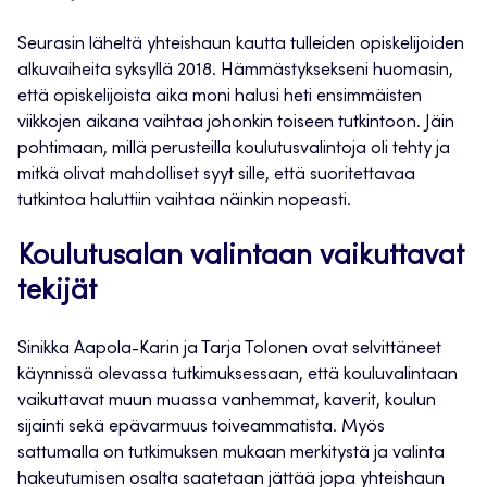
Seurasin läheltä yhteishaun kautta tulleiden opiskelijoiden
alkuvaiheita syksyllä 2018. Hämmästyksekseni huomasin,
että opiskelijoista aika moni halusi heti ensimmäisten
viikkojen aikana vaihtaa johonkin toiseen tutkintoon. Jäin
pohtimaan, millä perusteilla koulutusvalintoja oli tehty ja
mitkä olivat mahdolliset syyt sille, että suoritettavaa
tutkintoa haluttiin vaihtaa näinkin nopeasti.
Koulutusalan valintaan vaikuttavat
tekijät
Sinikka Aapola-Karin ja Tarja Tolonen ovat selvittäneet
käynnissä olevassa tutkimuksessaan, että kouluvalintaan
vaikuttavat muun muassa vanhemmat, kaverit, koulun
sijainti sekä epävarmuus toiveammatista. Myös
sattumalla on tutkimuksen mukaan merkitystä ja valinta
hakeutumisen osalta saatetaan jättää jopa yhteishaun