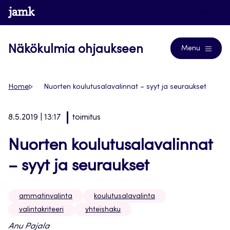
Siirry
www.jamk.fi
Blogs
suoraan
sisältöön
Näkökulmia ohjaukseen
Menu
Home
Nuorten koulutusalavalinnat – syyt ja seuraukset
8.5.2019 | 13:17
toimitus
Nuorten koulutusalavalinnat
– syyt ja seuraukset
ammatinvalinta
koulutusalavalinta
valintakriteeri
yhteishaku
Anu Pajala