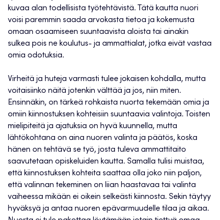
kuvaa alan todellisista työtehtävistä. Tätä kautta nuori
voisi paremmin saada arvokasta tietoa ja kokemusta
omaan osaamiseen suuntaavista aloista tai ainakin
sulkea pois ne koulutus- ja ammattialat, jotka eivät vastaa
omia odotuksia.
Virheitä ja huteja varmasti tulee jokaisen kohdalla, mutta
voitaisiinko näitä jotenkin välttää ja jos, niin miten.
Ensinnäkin, on tärkeä rohkaista nuorta tekemään omia ja
omiin kiinnostuksen kohteisiin suuntaavia valintoja. Toisten
mielipiteitä ja ajatuksia on hyvä kuunnella, mutta
lähtökohtana on aina nuoren valinta ja päätös, koska
hänen on tehtävä se työ, josta tuleva ammattitaito
saavutetaan opiskeluiden kautta. Samalla tulisi muistaa,
että kiinnostuksen kohteita saattaa olla joko niin paljon,
että valinnan tekeminen on liian haastavaa tai valinta
vaiheessa mikään ei oikein selkeästi kiinnosta. Sekin täytyy
hyväksyä ja antaa nuoren epävarmuudelle tilaa ja aikaa.