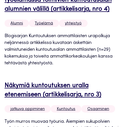
työelämässä toimivien kuntoutusalan
alumnien välillä (artikkelisarja, nro 4)
Alumni
Työelämä
yhteistyö
Blogisarjan Kuntoutuksen ammattilaisten urapolkuja
neljännessä artikkelissa kuvataan äskettäin
valmistuneiden kuntoutusalan ammattilaisten (n=29)
kokemuksia ja toiveita ammattikorkeakoulujen kanssa
tehtävästä yhteistyöstä.
Näkymiä kuntoutuksen uralla
etenemiseen (artikkelisarja, nro 3)
jatkuva oppiminen
Kuntoutus
Osaaminen
Työn murros muovaa työuria. Aiempien sukupolvien