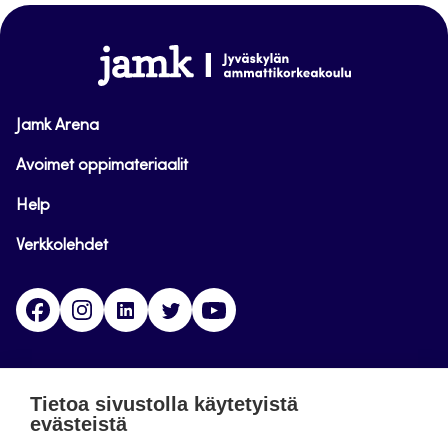
sivun
alkuun
www.jamk.fi
Jamk Arena
Avoimet oppimateriaalit
Help
Verkkolehdet
Facebook
Instagram
Linkedin
Twitter
YouTube
Jamk blogs
Tietoa sivustolla käytetyistä
evästeistä
Jamkin blogipalvelu. Blogien päivittäminen on