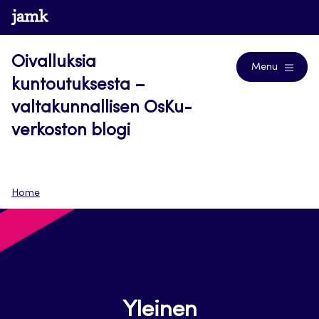
Siirry
www.jamk.fi
Blogs
suoraan
sisältöön
Oivalluksia
Menu
kuntoutuksesta –
valtakunnallisen OsKu-
verkoston blogi
Home
Yleinen