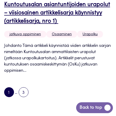
Kuntoutusalan asiantuntijoiden urapolut
– viisiosainen artikkelisarja käynnistyy
(artikkelisarja, nro 1)
jatkuva oppiminen
Osaaminen
Urapolku
Johdanto Tämä artikkeli käynnistää viiden artikkelin sarjan
nimeltään Kuntoutusalan ammattilaisten urapolut
(jatkossa urapolkukartoitus). Artikkelit perustuvat
kuntoutuksen osaamiskeskittymän (OsKu) jatkuvan
oppimisen...
1
…
3
PAGE
PAGE
NEXT
PAGE
Siirry
Back to top
takaisin