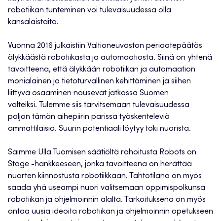
robotiikan tunteminen voi tulevaisuudessa olla
kansalaistaito.
Vuonna 2016 julkaistiin Valtioneuvoston periaatepäätös
älykkäästä robotiikasta ja automaatiosta. Siinä on yhtenä
tavoitteena, että älykkään robotiikan ja automaation
monialainen ja tietoturvallinen kehittäminen ja siihen
liittyvä osaaminen nousevat jatkossa Suomen
valteiksi. Tulemme siis tarvitsemaan tulevaisuudessa
paljon tämän aihepiirin parissa työskenteleviä
ammattilaisia. Suurin potentiaali löytyy toki nuorista.
Saimme Ulla Tuomisen säätiöltä rahoitusta Robots on
Stage -hankkeeseen, jonka tavoitteena on herättää
nuorten kiinnostusta robotiikkaan. Tahtotilana on myös
saada yhä useampi nuori valitsemaan oppimispolkunsa
robotiikan ja ohjelmoinnin alalta. Tarkoituksena on myös
antaa uusia ideoita robotiikan ja ohjelmoinnin opetukseen