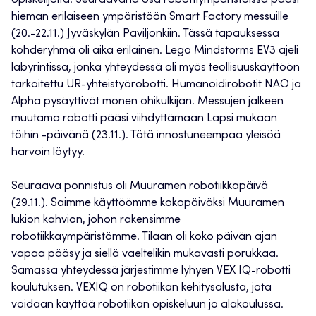
hieman erilaiseen ympäristöön Smart Factory messuille
(20.-22.11.) Jyväskylän Paviljonkiin. Tässä tapauksessa
kohderyhmä oli aika erilainen. Lego Mindstorms EV3 ajeli
labyrintissa, jonka yhteydessä oli myös teollisuuskäyttöön
tarkoitettu UR-yhteistyörobotti. Humanoidirobotit NAO ja
Alpha pysäyttivät monen ohikulkijan. Messujen jälkeen
muutama robotti pääsi viihdyttämään Lapsi mukaan
töihin -päivänä (23.11.). Tätä innostuneempaa yleisöä
harvoin löytyy.
Seuraava ponnistus oli Muuramen robotiikkapäivä
(29.11.). Saimme käyttöömme kokopäiväksi Muuramen
lukion kahvion, johon rakensimme
robotiikkaympäristömme. Tilaan oli koko päivän ajan
vapaa pääsy ja siellä vaeltelikin mukavasti porukkaa.
Samassa yhteydessä järjestimme lyhyen VEX IQ-robotti
koulutuksen. VEXIQ on robotiikan kehitysalusta, jota
voidaan käyttää robotiikan opiskeluun jo alakoulussa.