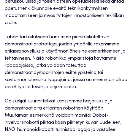
peruskouluissa ja toisen asteen opetuksessa sekä antaa
opetushenkilökunnalle eväitä tekniikankynnyksen
madaltamiseen ja myös tyttöjen innostamiseen tekniikan
alalle.
Tähän tarkoitukseen hankimme pieniä liikuteltavia
demonstraatiorobotteja, joiden ympärille rakensimme
erilaisia sovelluksia käytännönläheisine esimerkkeineen ja
tehtävineen. Näitä robotiikka ympäristöjä käytämme
robopajoissa, jotka voidaan toteuttaa
demonstraatioympäristöjen esittelypisteinä tai
käytännönläheisinä työpajoina, joissa on enemmän aikaa
perehtyä laitteisiin ja ohjelmointiin.
Opiskelijat suunnittelivat kanssamme harjoituksia ja
demonstraatioita erilaisten robottien käyttöön.
Muutaman esimerkkinä voidaan mainita: Dobot-
nivelvarsirobotti piirtää käsin piirretyn kuvan uudelleen,
NAO-humanoidirobotti tunnistaa logoja ja vastailee