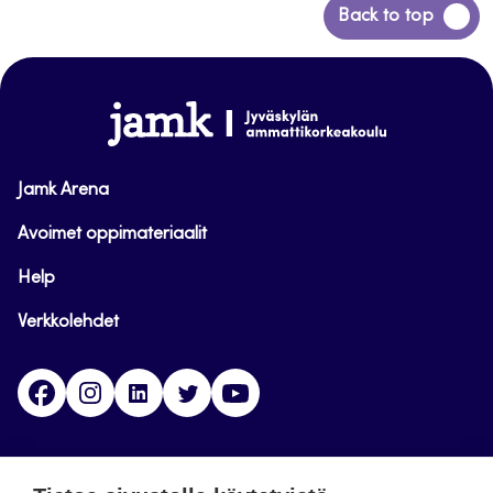
Siirry
Back to top
takaisin
sivun
alkuun
www.jamk.fi
Jamk Arena
Avoimet oppimateriaalit
Help
Verkkolehdet
Facebook
Instagram
Linkedin
Twitter
YouTube
Jamk blogs