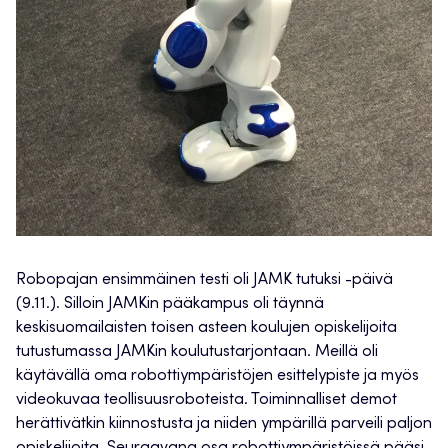
Robopajan ensimmäinen testi oli JAMK tutuksi -päivä
(9.11.). Silloin JAMKin pääkampus oli täynnä
keskisuomailaisten toisen asteen koulujen opiskelijoita
tutustumassa JAMKin koulutustarjontaan. Meillä oli
käytävällä oma robottiympäristöjen esittelypiste ja myös
videokuvaa teollisuusroboteista. Toiminnalliset demot
herättivätkin kiinnostusta ja niiden ympärillä parveili paljon
opiskelijoita. Seuraavana osa robottiympäristöissä pääsi