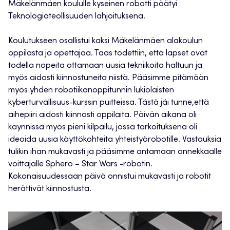
Mäkelänmäen koululle kyseinen robotti päätyi
Teknologiateollisuuden lahjoituksena.
Koulutukseen osallistui kaksi Mäkelänmäen alakoulun
oppilasta ja opettajaa. Taas todettiin, että lapset ovat
todella nopeita ottamaan uusia tekniikoita haltuun ja
myös aidosti kiinnostuneita niistä. Pääsimme pitämään
myös yhden robotiikanoppitunnin lukiolaisten
kyberturvallisuus-kurssin puitteissa. Tästä jäi tunne,että
aihepiiri aidosti kiinnosti oppilaita. Päivän aikana oli
käynnissä myös pieni kilpailu, jossa tarkoituksena oli
ideoida uusia käyttökohteita yhteistyörobotille. Vastauksia
tulikin ihan mukavasti ja pääsimme antamaan onnekkaalle
voittajalle Sphero – Star Wars -robotin.
Kokonaisuudessaan päivä onnistui mukavasti ja robotit
herättivät kiinnostusta.