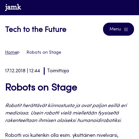
Siirry
www.jamk.fi
Blogs
suoraan
sisältöön
Tech to the Future
Menu
Home
Robots on Stage
17.12.2018 | 12:44
Toimittaja
Robots on Stage
Robotit herättävät kiinnostusta ja ovat paljon esillä eri
medioissa. Usein robotti vielä mielletään fyysiseltä
rakenteeltaan ihmisen oloiseksi humanoidirobotiksi.
Robotti voi kuitenkin olla esim. yksittäinen nivelvarsi,