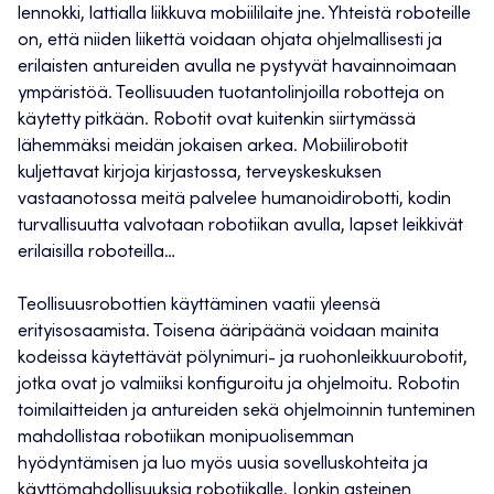
lennokki, lattialla liikkuva mobiililaite jne. Yhteistä roboteille
on, että niiden liikettä voidaan ohjata ohjelmallisesti ja
erilaisten antureiden avulla ne pystyvät havainnoimaan
ympäristöä. Teollisuuden tuotantolinjoilla robotteja on
käytetty pitkään. Robotit ovat kuitenkin siirtymässä
lähemmäksi meidän jokaisen arkea. Mobiilirobotit
kuljettavat kirjoja kirjastossa, terveyskeskuksen
vastaanotossa meitä palvelee humanoidirobotti, kodin
turvallisuutta valvotaan robotiikan avulla, lapset leikkivät
erilaisilla roboteilla…
Teollisuusrobottien käyttäminen vaatii yleensä
erityisosaamista. Toisena ääripäänä voidaan mainita
kodeissa käytettävät pölynimuri- ja ruohonleikkuurobotit,
jotka ovat jo valmiiksi konfiguroitu ja ohjelmoitu. Robotin
toimilaitteiden ja antureiden sekä ohjelmoinnin tunteminen
mahdollistaa robotiikan monipuolisemman
hyödyntämisen ja luo myös uusia sovelluskohteita ja
käyttömahdollisuuksia robotiikalle. Jonkin asteinen