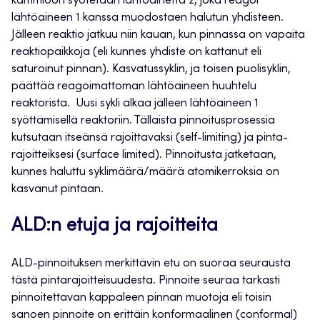
kammioon syötetään lähtöainetta 2, joka reagoi
lähtöaineen 1 kanssa muodostaen halutun yhdisteen.
Jälleen reaktio jatkuu niin kauan, kun pinnassa on vapaita
reaktiopaikkoja (eli kunnes yhdiste on kattanut eli
saturoinut pinnan). Kasvatussyklin, ja toisen puolisyklin,
päättää reagoimattoman lähtöaineen huuhtelu
reaktorista. Uusi sykli alkaa jälleen lähtöaineen 1
syöttämisellä reaktoriin. Tällaista pinnoitusprosessia
kutsutaan itseänsä rajoittavaksi (self-limiting) ja pinta-
rajoitteiksesi (surface limited). Pinnoitusta jatketaan,
kunnes haluttu syklimäärä/määrä atomikerroksia on
kasvanut pintaan.
ALD:n etuja ja rajoitteita
ALD-pinnoituksen merkittävin etu on suoraa seurausta
tästä pintarajoitteisuudesta. Pinnoite seuraa tarkasti
pinnoitettavan kappaleen pinnan muotoja eli toisin
sanoen pinnoite on erittäin konformaalinen (conformal)