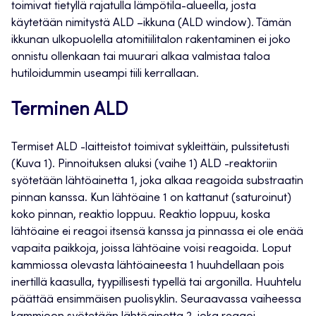
toimivat tietyllä rajatulla lämpötila-alueella, josta
käytetään nimitystä ALD –ikkuna (ALD window). Tämän
ikkunan ulkopuolella atomitiilitalon rakentaminen ei joko
onnistu ollenkaan tai muurari alkaa valmistaa taloa
hutiloidummin useampi tiili kerrallaan.
Terminen ALD
Termiset ALD -laitteistot toimivat sykleittäin, pulssitetusti
(Kuva 1). Pinnoituksen aluksi (vaihe 1) ALD -reaktoriin
syötetään lähtöainetta 1, joka alkaa reagoida substraatin
pinnan kanssa. Kun lähtöaine 1 on kattanut (saturoinut)
koko pinnan, reaktio loppuu. Reaktio loppuu, koska
lähtöaine ei reagoi itsensä kanssa ja pinnassa ei ole enää
vapaita paikkoja, joissa lähtöaine voisi reagoida. Loput
kammiossa olevasta lähtöaineesta 1 huuhdellaan pois
inertillä kaasulla, tyypillisesti typellä tai argonilla. Huuhtelu
päättää ensimmäisen puolisyklin. Seuraavassa vaiheessa