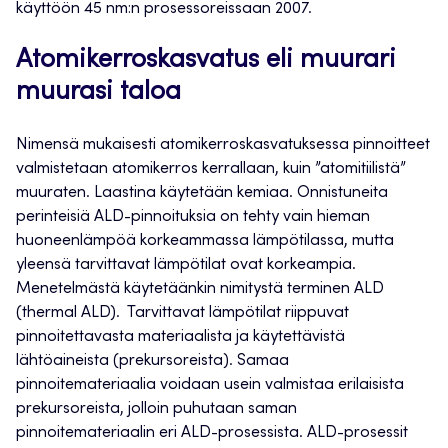
käyttöön 45 nm:n prosessoreissaan 2007.
Atomikerroskasvatus eli muurari
muurasi taloa
Nimensä mukaisesti atomikerroskasvatuksessa pinnoitteet
valmistetaan atomikerros kerrallaan, kuin ”atomitiilistä”
muuraten. Laastina käytetään kemiaa. Onnistuneita
perinteisiä ALD-pinnoituksia on tehty vain hieman
huoneenlämpöä korkeammassa lämpötilassa, mutta
yleensä tarvittavat lämpötilat ovat korkeampia.
Menetelmästä käytetäänkin nimitystä terminen ALD
(thermal ALD). Tarvittavat lämpötilat riippuvat
pinnoitettavasta materiaalista ja käytettävistä
lähtöaineista (prekursoreista). Samaa
pinnoitemateriaalia voidaan usein valmistaa erilaisista
prekursoreista, jolloin puhutaan saman
pinnoitemateriaalin eri ALD-prosessista. ALD-prosessit