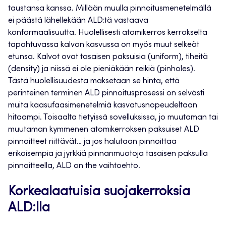
taustansa kanssa. Millään muulla pinnoitusmenetelmällä
ei päästä lähellekään ALD:tä vastaava
konformaalisuutta. Huolellisesti atomikerros kerrokselta
tapahtuvassa kalvon kasvussa on myös muut selkeät
etunsa. Kalvot ovat tasaisen paksuisia (uniform), tiheitä
(density) ja niissä ei ole pieniäkään reikiä (pinholes).
Tästä huolellisuudesta maksetaan se hinta, että
perinteinen terminen ALD pinnoitusprosessi on selvästi
muita kaasufaasimenetelmiä kasvatusnopeudeltaan
hitaampi. Toisaalta tietyissä sovelluksissa, jo muutaman tai
muutaman kymmenen atomikerroksen paksuiset ALD
pinnoitteet riittävät… ja jos halutaan pinnoittaa
erikoisempia ja jyrkkiä pinnanmuotoja tasaisen paksulla
pinnoitteella, ALD on the vaihtoehto.
Korkealaatuisia suojakerroksia
ALD:lla