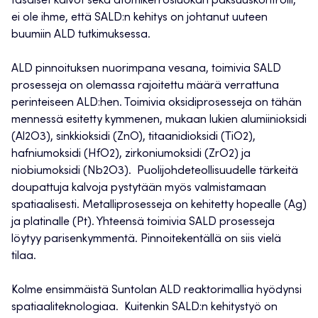
tasaiset kalvot sekä atomikerrosluokan paksuuskontrolli,
ei ole ihme, että SALD:n kehitys on johtanut uuteen
buumiin ALD tutkimuksessa.
ALD pinnoituksen nuorimpana vesana, toimivia SALD
prosesseja on olemassa rajoitettu määrä verrattuna
perinteiseen ALD:hen. Toimivia oksidiprosesseja on tähän
mennessä esitetty kymmenen, mukaan lukien alumiinioksidi
(Al2O3), sinkkioksidi (ZnO), titaanidioksidi (TiO2),
hafniumoksidi (HfO2), zirkoniumoksidi (ZrO2) ja
niobiumoksidi (Nb2O3). Puolijohdeteollisuudelle tärkeitä
doupattuja kalvoja pystytään myös valmistamaan
spatiaalisesti. Metalliprosesseja on kehitetty hopealle (Ag)
ja platinalle (Pt). Yhteensä toimivia SALD prosesseja
löytyy parisenkymmentä. Pinnoitekentällä on siis vielä
tilaa.
Kolme ensimmäistä Suntolan ALD reaktorimallia hyödynsi
spatiaaliteknologiaa. Kuitenkin SALD:n kehitystyö on