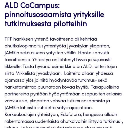
ALD CoCampus:
pinnoitusosaamista yrityksille
tutkimuksesta pilotteihin
TFP hankkeen yhtenä tavoitteena oli kehittää
ohutkalvopinnoitusyhteistyötä Jyväskylän yliopiston,
JAMKin sekä alueen yritysten välillä. Hanke saavutti
tavoitteensa. Yhteistyö on lähtenyt hyvin ja sujuvasti
liikkeelle. Tästä hyvänä esimerkkinä on ALD-laitteistojen
siirto Mikkelistä Jyväskylään. Laitteita ollaan yhdessä
ajamassa ylös ja niitä hyödyntävää tutkimus- sekä
hanketoimintaa puuhataan kovaa kyytiä. Tasapuolisina
partnereina pyritään hyödyntämään osapuolten erilaisia
vahvuuksia, yliopiston vahvaa tutkimusosaamista ja
JAMKin läheistä suhdetta yritysrajapintaan.
Korkeakoulujen yhteistyön, Edufutura, hengessä ollaan
rakentamassa uudenlaista ohutkalvoihin liittyviä tutkimus-,