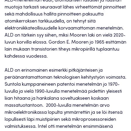
ALD-menetelmän edut; atomaarisen tasaiset ja taustan
muotoja tarkasti seuraavat lähes virheettömät pinnoitteet
sekä mahdollisuus hallita pinnoitteen paksuutta
atomikerroksen tarkkuudella, on tehnyt siitä
elektroniikkateollisuudelle korvaamattoman menetelmän.
ALD on tärkein syy siihen, miksi Mooren laki on vielä 2020-
luvun korvilla elossa. Gordon E. Mooren jo 1965 esittämän
lain mukaan transistorien tiheys mikropiirillä tuplaantuu
kahdessa vuodessa.
ALD on erinomainen esimerkki pitkäjänteisen ja
peräänantamattoman teknologisen kehitystyön voimasta.
Suntola kumppaneineen patentoi menetelmän jo 1970-
luvulla ja vielä 1990-luvulla menetelmää pidettiin yleisesti
liian hitaana ja hankalana soveltuakseen koskaan
massatuotantoon. 2000-luvulla menetelmän arvo
mikroelektroniikassa lopulta ymmärrettiin ja se löi itsensä
lopullisesti läpi muistipiirien sekä mikroprosessoreiden
valmistuksessa. Intel otti menetelmän ensimmäisenä