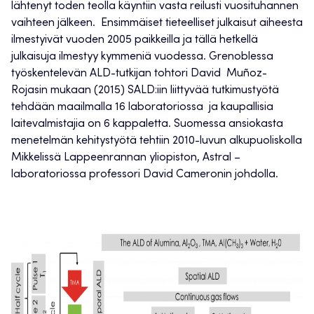
lähtenyt toden teolla käyntiin vasta reilusti vuosituhannen
vaihteen jälkeen. Ensimmäiset tieteelliset julkaisut aiheesta
ilmestyivät vuoden 2005 paikkeilla ja tällä hetkellä
julkaisuja ilmestyy kymmeniä vuodessa. Grenoblessa
työskentelevän ALD-tutkijan tohtori David Muñoz-
Rojasin mukaan (2015) SALD:iin liittyvää tutkimustyötä
tehdään maailmalla 16 laboratoriossa ja kaupallisia
laitevalmistajia on 6 kappaletta. Suomessa ansiokasta
menetelmän kehitystyötä tehtiin 2010-luvun alkupuoliskolla
Mikkelissä Lappeenrannan yliopiston, Astral –
laboratoriossa professori David Cameronin johdolla.