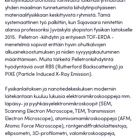
kiihdytinlaboratoriossa toimivasta tutkimusryhmästään
yhden maailman tunnetuimista kiihdytinpohjaiseen
materiaalifysiikkaan keskittyvistä ryhmistä. Tämä
systemaattinen työ palkittiin, kun Sajavaara nimitettiin
alansa professoriksi Jyväskylä yliopiston fysiikan laitokselle
2015. Pelletron -kiihdytin ja erityisesti TOF-ERDA -
menetelmä sopivat erittäin hyvin ohutkalvojen
alkuainekoostumuksen ja niiden syvyysjakautuminen
määrittämisen. Muita tärkeitä Pelletronkiihdytintä
hyödyntäviä ovat RBS (Rutherford Backscattering) ja
PIXE (Particle Induced X-Ray Emission).
Fysiikanlaitoksen ja nanotiedekeskuksen moderniin
laitekantaan kuuluu lukuisia elektronimikroskooppeja mm.
läpäisy- ja pyyhkäisyelektronimikroskoopit (SEM,
Scanning Electron Microscope, TEM, Transmission
Electron Microscope), atomivoimamikroskooppeja (AFM,
Atomic Force Microscope), röntgendiffraktiolaitteistoja,
ellipsometri, 3D-profilometri, valomikroskooppeja,