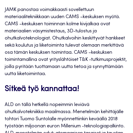
JAMK panostaa voimakkaasti sovellettuun
materiaalitekniikkaan uuden CAMS –keskuksen myötä.
CAMS –keskuksen toiminnan kolme kivijalkaa ovat
materiaalien väsymistestaus, 3D-tulostus ja
ohutkalvoteknologiat. Ohutkalvoihin keskittyvät hankkeet
sekä koulutus ja liiketoiminta tulevat olemaan merkittävä
osa tämän keskuksen toimintaa. CAMS –keskuksen
toimintamallina ovat yrityslähtöiset T&K -tutkimusprojektit,
joilla pyritään tuottamaan uutta tietoa ja synnyttämään
uutta liiketoimintaa.
Sitkeä työ kannattaa!
ALD on tällä hetkellä nopeimmin leviävä
ohutkalvotekniikka maailmassa. Menetelmän kehittäjälle
tohtori Tuomo Suntolalle myönnettiinkin keväällä 2018
työstään miljoonan euron Millenium -teknologiapalkinto.