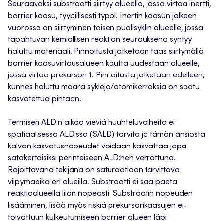
Seuraavaksi substraatti siirtyy alueella, jossa virtaa inertti,
barrier kaasu, tyypillisesti typpi. Inertin kaasun jälkeen
vuorossa on siirtyminen toisen puolisyklin alueelle, jossa
tapahtuvan kemiallisen reaktion seurauksena syntyy
haluttu materiaali. Pinnoitusta jatketaan taas siirtymällä
barrier kaasuvirtausalueen kautta uudestaan alueelle,
jossa virtaa prekursori 1. Pinnoitusta jatketaan edelleen,
kunnes haluttu määrä syklejä/atomikerroksia on saatu
kasvatettua pintaan.
Termisen ALD:n aikaa vieviä huuhteluvaiheita ei
spatiaalisessa ALD:ssa (SALD) tarvita ja tämän ansiosta
kalvon kasvatusnopeudet voidaan kasvattaa jopa
satakertaisiksi perinteiseen ALD:hen verrattuna.
Rajoittavana tekijänä on saturaatioon tarvittava
viipymäaika eri alueilla. Substraatti ei saa paeta
reaktioalueella liian nopeasti. Substraatin nopeuden
lisääminen, lisää myös riskiä prekursorikaasujen ei-
toivottuun kulkeutumiseen barrier alueen läpi