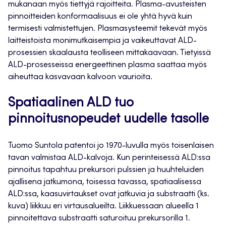
mukanaan myös tiettyjä rajoitteita. Plasma-avusteisten
pinnoitteiden konformaalisuus ei ole yhtä hyvä kuin
termisesti valmistettujen. Plasmasysteemit tekevät myös
laitteistoista monimutkaisempia ja vaikeuttavat ALD-
prosessien skaalausta teolliseen mittakaavaan. Tietyissä
ALD-prosesseissa energeettinen plasma saattaa myös
aiheuttaa kasvavaan kalvoon vaurioita.
Spatiaalinen ALD tuo
pinnoitusnopeudet uudelle tasolle
Tuomo Suntola patentoi jo 1970-luvulla myös toisenlaisen
tavan valmistaa ALD-kalvoja. Kun perinteisessä ALD:ssa
pinnoitus tapahtuu prekursori pulssien ja huuhteluiden
ajallisena jatkumona, toisessa tavassa, spatiaalisessa
ALD:ssa, kaasuvirtaukset ovat jatkuvia ja substraatti (ks.
kuva) liikkuu eri virtausalueilta. Liikkuessaan alueella 1
pinnoitettava substraatti saturoituu prekursorilla 1.