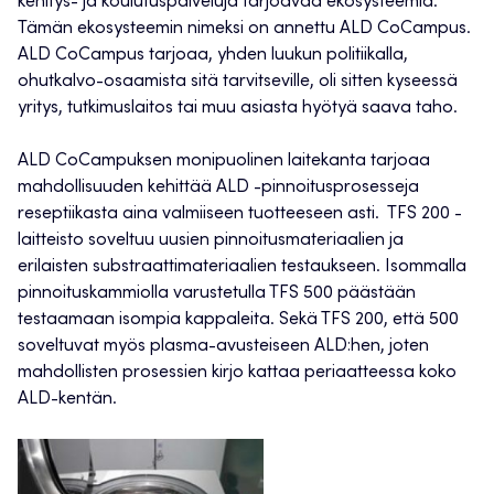
kehitys- ja koulutuspalveluja tarjoavaa ekosysteemiä.
Tämän ekosysteemin nimeksi on annettu ALD CoCampus.
ALD CoCampus tarjoaa, yhden luukun politiikalla,
ohutkalvo-osaamista sitä tarvitseville, oli sitten kyseessä
yritys, tutkimuslaitos tai muu asiasta hyötyä saava taho.
ALD CoCampuksen monipuolinen laitekanta tarjoaa
mahdollisuuden kehittää ALD -pinnoitusprosesseja
reseptiikasta aina valmiiseen tuotteeseen asti. TFS 200 -
laitteisto soveltuu uusien pinnoitusmateriaalien ja
erilaisten substraattimateriaalien testaukseen. Isommalla
pinnoituskammiolla varustetulla TFS 500 päästään
testaamaan isompia kappaleita. Sekä TFS 200, että 500
soveltuvat myös plasma-avusteiseen ALD:hen, joten
mahdollisten prosessien kirjo kattaa periaatteessa koko
ALD-kentän.