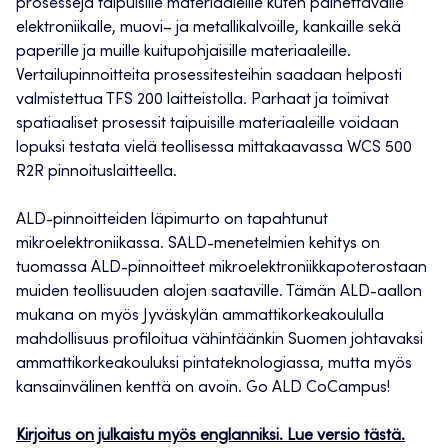
prosesseja taipuisille materiaaleille kuten painettavalle
elektroniikalle, muovi– ja metallikalvoille, kankaille sekä
paperille ja muille kuitupohjaisille materiaaleille.
Vertailupinnoitteita prosessitesteihin saadaan helposti
valmistettua TFS 200 laitteistolla. Parhaat ja toimivat
spatiaaliset prosessit taipuisille materiaaleille voidaan
lopuksi testata vielä teollisessa mittakaavassa WCS 500
R2R pinnoituslaitteella.
ALD-pinnoitteiden läpimurto on tapahtunut
mikroelektroniikassa. SALD-menetelmien kehitys on
tuomassa ALD-pinnoitteet mikroelektroniikkapoterostaan
muiden teollisuuden alojen saataville. Tämän ALD-aallon
mukana on myös Jyväskylän ammattikorkeakoululla
mahdollisuus profiloitua vähintäänkin Suomen johtavaksi
ammattikorkeakouluksi pintateknologiassa, mutta myös
kansainvälinen kenttä on avoin. Go ALD CoCampus!
Kirjoitus on julkaistu myös englanniksi. Lue versio tästä.