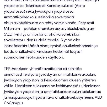
arvostettua ohutkalvotutkimusta on tehty mm. Helsingin
yliopistossa, Teknillisessä Korkeakoulussa (Aalto
yliopistossa) sekä Jyväskylän yliopistossa.
Ammattikorkeakoulusektorilla soveltavaa
ohutkalvotutkimusta on tehty varsin vähän. Erityisesti
Millenium – palkitun atomikerroskasvatusteknologian
(ALD) kehitys on nostanut ohutkalvotekniikan
sovellettavuuden uudelle tasolle. Nyt on aika
insinöörienkin kääriä hihat, ryhtyä ohutkalvohommiin ja
tuoda ohutkalvotutkimuksen hedelmät laajasti
suomalaisen teollisuuden käyttöön.
TFP-hankkeen yhtenä tavoitteena oli kehittää
pinnoitusyhteistyötä Jyväskylän ammattikorkeakoulun,
Jyväskylän yliopiston ja Keski-Suomen alueen yritysten
välille. Hankkeen tuloksena on kehittymässä uudenlainen
Jyväskylän yliopiston ja ammattikorkeakoulun laitekantaa
ja huippuosaajia hyödyntävä ohutkalvoekosysteemi, ALD
CoCampus.