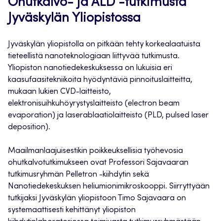
Ohutkalvo- ja ALD -tutkimusta
Jyväskylän Yliopistossa
Jyväskylän yliopistolla on pitkään tehty korkealaatuista
tieteellistä nanoteknologiaan liittyvää tutkimusta.
Yliopiston nanotiedekeskuksessa on lukuisia eri
kaasufaasitekniikoita hyödyntäviä pinnoituslaitteitta,
mukaan lukien CVD-laitteisto,
elektronisuihkuhöyrystyslaitteisto (electron beam
evaporation) ja laserablaatiolaitteisto (PLD, pulsed laser
deposition).
Maailmanlaajuisestikin poikkeuksellisia työhevosia
ohutkalvotutkimukseen ovat Professori Sajavaaran
tutkimusryhmän Pelletron -kiihdytin sekä
Nanotiedekeskuksen heliumionimikroskooppi. Siirryttyään
tutkijaksi Jyväskylän yliopistoon Timo Sajavaara on
systemaattisesti kehittänyt yliopiston