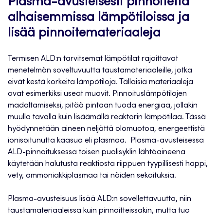
Plasma-avusteisesti pinnoitetta
alhaisemmissa lämpötiloissa ja
lisää pinnoitemateriaaleja
Termisen ALD:n tarvitsemat lämpötilat rajoittavat
menetelmän soveltuvuutta taustamateriaaleille, jotka
eivät kestä korkeita lämpötiloja. Tällaisia materiaaleja
ovat esimerkiksi useat muovit. Pinnoituslämpötilojen
madaltamiseksi, pitää pintaan tuoda energiaa, jollakin
muulla tavalla kuin lisäämällä reaktorin lämpötilaa. Tässä
hyödynnetään aineen neljättä olomuotoa, energeettistä
ionisoitunutta kaasua eli plasmaa. Plasma-avusteisessa
ALD-pinnoituksessa toisen puolisyklin lähtöaineena
käytetään halutusta reaktiosta riippuen tyypillisesti happi,
vety, ammoniakkiplasmaa tai näiden sekoituksia.
Plasma-avusteisuus lisää ALD:n sovellettavuutta, niin
taustamateriaaleissa kuin pinnoitteissakin, mutta tuo