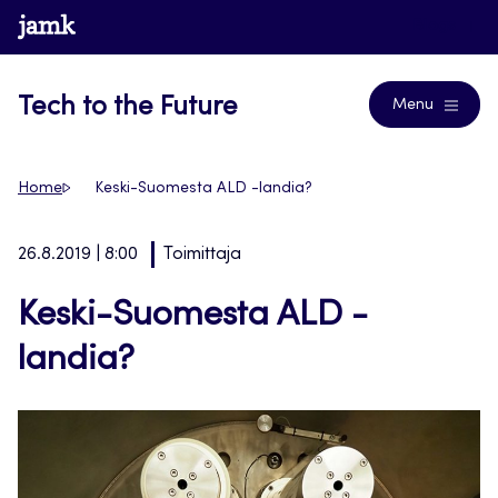
Siirry
www.jamk.fi
Blogs
suoraan
sisältöön
Tech to the Future
Menu
Home
Keski-Suomesta ALD -landia?
26.8.2019 | 8:00
Toimittaja
Keski-Suomesta ALD -
landia?