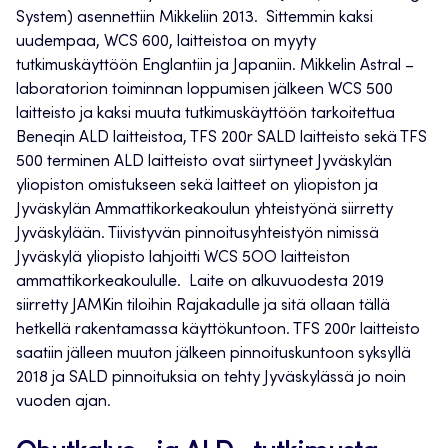
System) asennettiin Mikkeliin 2013. Sittemmin kaksi
uudempaa, WCS 600, laitteistoa on myyty
tutkimuskäyttöön Englantiin ja Japaniin. Mikkelin Astral –
laboratorion toiminnan loppumisen jälkeen WCS 500
laitteisto ja kaksi muuta tutkimuskäyttöön tarkoitettua
Beneqin ALD laitteistoa, TFS 200r SALD laitteisto sekä TFS
500 terminen ALD laitteisto ovat siirtyneet Jyväskylän
yliopiston omistukseen sekä laitteet on yliopiston ja
Jyväskylän Ammattikorkeakoulun yhteistyönä siirretty
Jyväskylään. Tiivistyvän pinnoitusyhteistyön nimissä
Jyväskylä yliopisto lahjoitti WCS 5OO laitteiston
ammattikorkeakoululle. Laite on alkuvuodesta 2019
siirretty JAMKin tiloihin Rajakadulle ja sitä ollaan tällä
hetkellä rakentamassa käyttökuntoon. TFS 200r laitteisto
saatiin jälleen muuton jälkeen pinnoituskuntoon syksyllä
2018 ja SALD pinnoituksia on tehty Jyväskylässä jo noin
vuoden ajan.