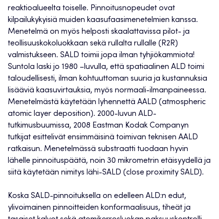
reaktioalueelta toiselle. Pinnoitusnopeudet ovat
kilpailukykyisiä muiden kaasufaasimenetelmien kanssa.
Menetelmä on myös helposti skaalattavissa pilot- ja
teollisuuskokoluokkaan sekä rullalta rullalle (R2R)
valmistukseen. SALD toimii jopa ilman tyhjiökammiota!
Suntola laski jo 1980 –luvulla, että spatiaalinen ALD toimi
taloudellisesti, ilman kohtuuttoman suuria ja kustannuksia
lisääviä kaasuvirtauksia, myös normaali-ilmanpaineessa.
Menetelmästä käytetään lyhennettä AALD (atmospheric
atomic layer deposition). 2000-luvun ALD-
tutkimusbuumissa, 2008 Eastman Kodak Companyn
tutkijat esittelivät ensimmäisinä toimivan teknisen AALD
ratkaisun. Menetelmässä substraatti tuodaan hyvin
lähelle pinnoituspäätä, noin 30 mikrometrin etäisyydellä ja
siitä käytetään nimitys lähi-SALD (close proximity SALD).
Koska SALD-pinnoituksella on edelleen ALD:n edut,
ylivoimainen pinnoitteiden konformaalisuus, tiheät ja