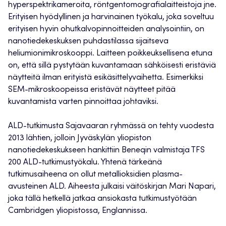
hyperspektrikameroita, röntgentomografialaitteistoja jne.
Erityisen hyödyllinen ja harvinainen työkalu, joka soveltuu
erityisen hyvin ohutkalvopinnoitteiden analysointiin, on
nanotiedekeskuksen puhdastilassa sijaitseva
heliumionimikroskooppi. Laitteen poikkeuksellisena etuna
on, että sillä pystytään kuvantamaan sähköisesti eristäviä
näytteitä ilman erityistä esikäsittelyvaihetta. Esimerkiksi
SEM-mikroskoopeissa eristävät näytteet pitää
kuvantamista varten pinnoittaa johtaviksi.
ALD-tutkimusta Sajavaaran ryhmässä on tehty vuodesta
2013 lähtien, jolloin Jyväskylän yliopiston
nanotiedekeskukseen hankittiin Beneqin valmistaja TFS
200 ALD-tutkimustyökalu. Yhtenä tärkeänä
tutkimusaiheena on ollut metallioksidien plasma-
avusteinen ALD. Aiheesta julkaisi väitöskirjan Mari Napari,
joka tällä hetkellä jatkaa ansiokasta tutkimustyötään
Cambridgen yliopistossa, Englannissa.