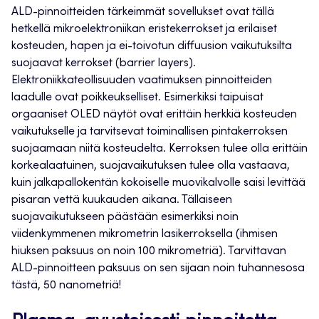
ALD-pinnoitteiden tärkeimmät sovellukset ovat tällä
hetkellä mikroelektroniikan eristekerrokset ja erilaiset
kosteuden, hapen ja ei-toivotun diffuusion vaikutuksilta
suojaavat kerrokset (barrier layers).
Elektroniikkateollisuuden vaatimuksen pinnoitteiden
laadulle ovat poikkeukselliset. Esimerkiksi taipuisat
orgaaniset OLED näytöt ovat erittäin herkkiä kosteuden
vaikutukselle ja tarvitsevat toiminallisen pintakerroksen
suojaamaan niitä kosteudelta. Kerroksen tulee olla erittäin
korkealaatuinen, suojavaikutuksen tulee olla vastaava,
kuin jalkapallokentän kokoiselle muovikalvolle saisi levittää
pisaran vettä kuukauden aikana. Tällaiseen
suojavaikutukseen päästään esimerkiksi noin
viidenkymmenen mikrometrin lasikerroksella (ihmisen
hiuksen paksuus on noin 100 mikrometriä). Tarvittavan
ALD-pinnoitteen paksuus on sen sijaan noin tuhannesosa
tästä, 50 nanometriä!