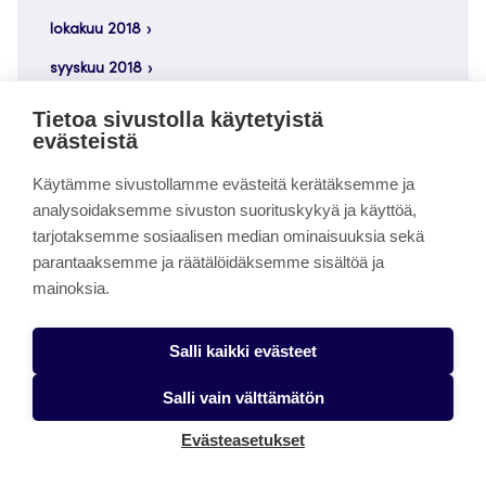
lokakuu 2018
syyskuu 2018
elokuu 2018
Tietoa sivustolla käytetyistä
evästeistä
heinäkuu 2018
Käytämme sivustollamme evästeitä kerätäksemme ja
kesäkuu 2018
analysoidaksemme sivuston suorituskykyä ja käyttöä,
toukokuu 2018
tarjotaksemme sosiaalisen median ominaisuuksia sekä
parantaaksemme ja räätälöidäksemme sisältöä ja
huhtikuu 2018
mainoksia.
Salli kaikki evästeet
Kategoriat
Salli vain välttämätön
Evästeasetukset
ALD