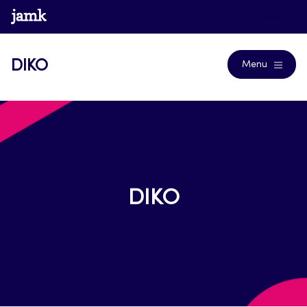
Siirry
www.jamk.fi
Blogs
suoraan
sisältöön
DIKO
Menu
DIKO