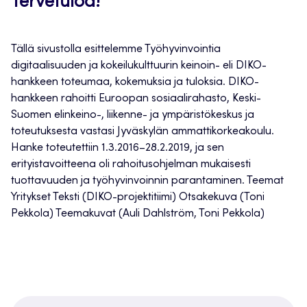
Tervetuloa!
Tällä sivustolla esittelemme Työhyvinvointia
digitaalisuuden ja kokeilukulttuurin keinoin- eli DIKO-
hankkeen toteumaa, kokemuksia ja tuloksia. DIKO-
hankkeen rahoitti Euroopan sosiaalirahasto, Keski-
Suomen elinkeino-, liikenne- ja ympäristökeskus ja
toteutuksesta vastasi Jyväskylän ammattikorkeakoulu.
Hanke toteutettiin 1.3.2016–28.2.2019, ja sen
erityistavoitteena oli rahoitusohjelman mukaisesti
tuottavuuden ja työhyvinvoinnin parantaminen. Teemat
Yritykset Teksti (DIKO-projektitiimi) Otsakekuva (Toni
Pekkola) Teemakuvat (Auli Dahlström, Toni Pekkola)