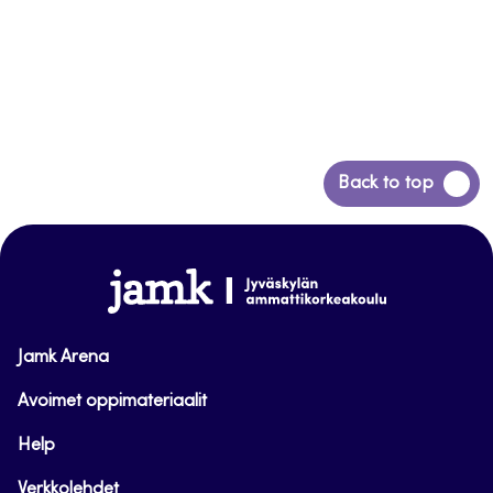
Siirry
Back to top
takaisin
sivun
alkuun
www.jamk.fi
Jamk Arena
Avoimet oppimateriaalit
Help
Verkkolehdet