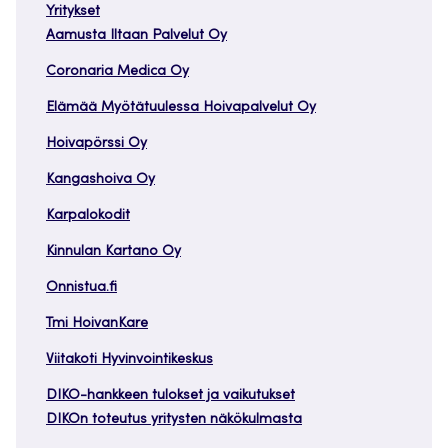
Yritykset
Aamusta Iltaan Palvelut Oy
Coronaria Medica Oy
Elämää Myötätuulessa Hoivapalvelut Oy
Hoivapörssi Oy
Kangashoiva Oy
Karpalokodit
Kinnulan Kartano Oy
Onnistua.fi
Tmi HoivanKare
Viitakoti Hyvinvointikeskus
DIKO-hankkeen tulokset ja vaikutukset
DIKOn toteutus yritysten näkökulmasta