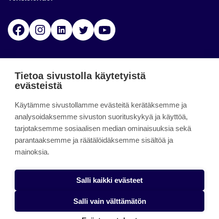
Facebook
Instagram
Linkedin
Twitter
YouTube
Jamk blogs
Tietoa sivustolla käytetyistä
evästeistä
Jamkin blogipalvelu. Blogien päivittäminen on
Käytämme sivustollamme evästeitä kerätäksemme ja
päättynyt 11.9.2023.
analysoidaksemme sivuston suorituskykyä ja käyttöä,
tarjotaksemme sosiaalisen median ominaisuuksia sekä
About the site
parantaaksemme ja räätälöidäksemme sisältöä ja
mainoksia.
Käyttöehdot
Saavutettavuusseloste
Salli kaikki evästeet
Alasottoilmoitus
Salli vain välttämätön
Tietoa evästeistä