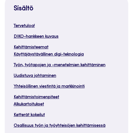
Sisältö
Tervetuloa!
DIKO-hankkeen kuvaus
Kehittämisteemat
Käyttäjäystävällinen digi-teknologia
Työn, työtapojen ja -menetelmien kehittäminen
Uudistuva johtaminen
Yhteisöllinen viestintä ja markkinointi
Kehittämistoimenpiteet
Alkukartoitukset
Ketterät kokeilut
Osallisuus työn ja työyhteisöjen kehittämisessä