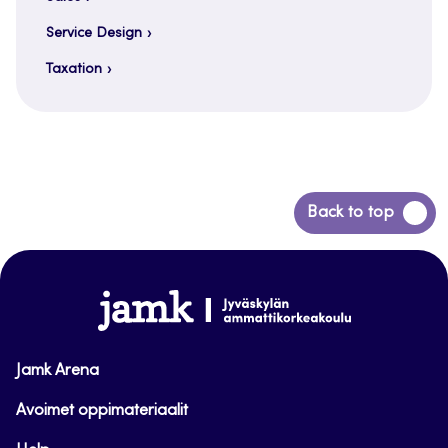
Service Design
Taxation
Back
Back to top
to
top
www.jamk.fi
Jamk Arena
Avoimet oppimateriaalit