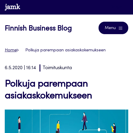
Skip
www.jamk.fi
Blogs
to
content
Finnish Business Blog
Menu
Home
Polkuja parempaan asiakaskokemukseen
6.5.2020 | 16:14
Toimituskunta
Polkuja parempaan
asiakaskokemukseen