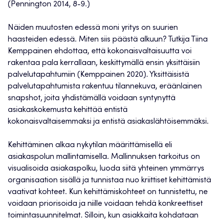
(Pennington 2014, 8-9.)
Näiden muutosten edessä moni yritys on suurien
haasteiden edessä. Miten siis päästä alkuun? Tutkija Tiina
Kemppainen ehdottaa, että kokonaisvaltaisuutta voi
rakentaa pala kerrallaan, keskittymällä ensin yksittäisiin
palvelutapahtumiin (Kemppainen 2020). Yksittäisistä
palvelutapahtumista rakentuu tilannekuva, eräänlainen
snapshot, joita yhdistämällä voidaan syntynyttä
asiakaskokemusta kehittää entistä
kokonaisvaltaisemmaksi ja entistä asiakaslähtöisemmäksi.
Kehittäminen alkaa nykytilan määrittämisellä eli
asiakaspolun mallintamisella. Mallinnuksen tarkoitus on
visualisoida asiakaspolku, luoda siitä yhteinen ymmärrys
organisaation sisällä ja tunnistaa nuo kriittiset kehittämistä
vaativat kohteet. Kun kehittämiskohteet on tunnistettu, ne
voidaan priorisoida ja niille voidaan tehdä konkreettiset
toimintasuunnitelmat. Silloin, kun asiakkaita kohdataan