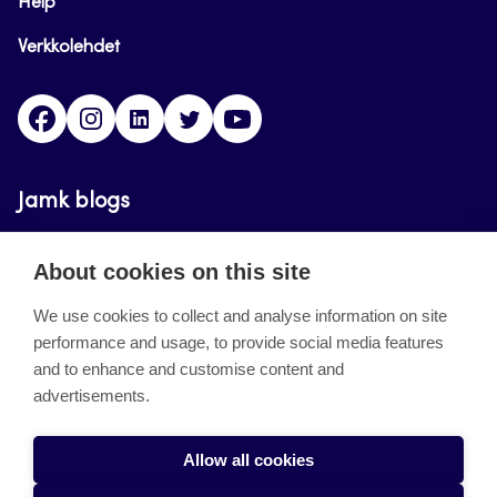
Help
Verkkolehdet
Facebook
Instagram
Linkedin
Twitter
YouTube
Jamk blogs
Updating the blogs of the Jamk blog service has
About cookies on this site
ended on September 11, 2023.
We use cookies to collect and analyse information on site
performance and usage, to provide social media features
About the site
and to enhance and customise content and
advertisements.
Käyttöehdot
Saavutettavuusseloste
Allow all cookies
Alasottoilmoitus