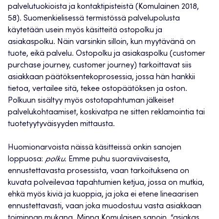
palvelutuokioista ja kontaktipisteistä (Komulainen 2018,
58). Suomenkielisessä termistössä palvelupolusta
käytetään usein myös käsitteitä ostopolku ja
asiakaspolku. Näin varsinkin silloin, kun myytävänä on
tuote, eikä palvelu. Ostopolku ja asiakaspolku (customer
purchase journey, customer journey) tarkoittavat siis
asiakkaan päätöksentekoprosessia, jossa hän hankkii
tietoa, vertailee sitä, tekee ostopäätöksen ja oston.
Polkuun sisältyy myös ostotapahtuman jälkeiset
palvelukohtaamiset, koskivatpa ne sitten reklamointia tai
tuotetyytyväisyyden mittausta.
Huomionarvoista näissä käsitteissä onkin sanojen
loppuosa:
polku
. Emme puhu suoraviivaisesta,
ennustettavasta prosessista, vaan tarkoituksena on
kuvata polveilevaa tapahtumien ketjua, jossa on mutkia,
ehkä myös kiviä ja kuoppia, ja joka ei etene lineaarisen
ennustettavasti, vaan joka muodostuu vasta asiakkaan
toiminnan mukana. Minna Komulaisen sanoin, “asiakas