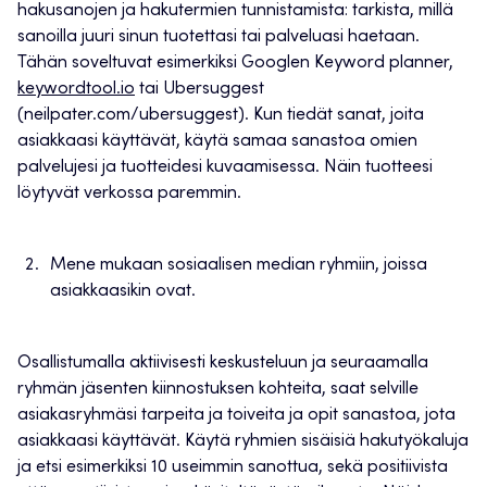
hakusanojen ja hakutermien tunnistamista: tarkista, millä
sanoilla juuri sinun tuotettasi tai palveluasi haetaan.
Tähän soveltuvat esimerkiksi Googlen Keyword planner,
keywordtool.io
tai Ubersuggest
(neilpater.com/ubersuggest). Kun tiedät sanat, joita
asiakkaasi käyttävät, käytä samaa sanastoa omien
palvelujesi ja tuotteidesi kuvaamisessa. Näin tuotteesi
löytyvät verkossa paremmin.
Mene mukaan sosiaalisen median ryhmiin, joissa
asiakkaasikin ovat.
Osallistumalla aktiivisesti keskusteluun ja seuraamalla
ryhmän jäsenten kiinnostuksen kohteita, saat selville
asiakasryhmäsi tarpeita ja toiveita ja opit sanastoa, jota
asiakkaasi käyttävät. Käytä ryhmien sisäisiä hakutyökaluja
ja etsi esimerkiksi 10 useimmin sanottua, sekä positiivista