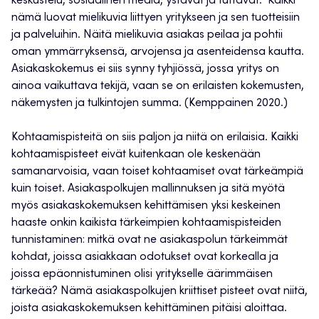
keskustelu, sosiaalinen media, ystävät ja tuttavat. Kaikki
nämä luovat mielikuvia liittyen yritykseen ja sen tuotteisiin
ja palveluihin. Näitä mielikuvia asiakas peilaa ja pohtii
oman ymmärryksensä, arvojensa ja asenteidensa kautta.
Asiakaskokemus ei siis synny tyhjiössä, jossa yritys on
ainoa vaikuttava tekijä, vaan se on erilaisten kokemusten,
näkemysten ja tulkintojen summa. (Kemppainen 2020.)
Kohtaamispisteitä on siis paljon ja niitä on erilaisia. Kaikki
kohtaamispisteet eivät kuitenkaan ole keskenään
samanarvoisia, vaan toiset kohtaamiset ovat tärkeämpiä
kuin toiset. Asiakaspolkujen mallinnuksen ja sitä myötä
myös asiakaskokemuksen kehittämisen yksi keskeinen
haaste onkin kaikista tärkeimpien kohtaamispisteiden
tunnistaminen: mitkä ovat ne asiakaspolun tärkeimmät
kohdat, joissa asiakkaan odotukset ovat korkealla ja
joissa epäonnistuminen olisi yritykselle äärimmäisen
tärkeää? Nämä asiakaspolkujen kriittiset pisteet ovat niitä,
joista asiakaskokemuksen kehittäminen pitäisi aloittaa.