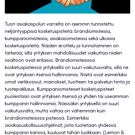
Tuon asiakaspolun varrelta on aiemmin tunnistettu
neljäntyyppisiä kosketuspisteitä: brändiomisteisia,
kumppaniomisteisia, asiakasomisteisia sekä ulkoisia
kosketuspisteitä. Näiden erottelu ja tunnistaminen on
tärkeää, sillä yrityksen mahdollisuudet vaikuttaa niiden
sisältöön ovat erilaisia. Brändiomisteisissa
kosketuspisteissä yrityksellä on suuri vaikutusvalta, sillä ne
ovat yrityksen itsensä hallinnoimia. Näitä ovat esimerkiksi
omat verkkosivut, mainokset, tuotteen tai palvelun hinta ja
tuotepakkaus. Kumppaniomisteiset kosketuspisteet
puolestaan ovat yrityksen itsensä ja yhden tai useamman
kumppanin hallinnoimia. Näissäkin yrityksellä on suuri
vaikutusvalta, mutta valtaa on vähemmän kuin
brändiomisteisissa pisteissä. Esimerkiksi
asiakasuskollisuusohjelmat, joita tuotetaan yhdessä
kumppanin kanssa, kuuluvat tähän luokkaan. (Lemon &