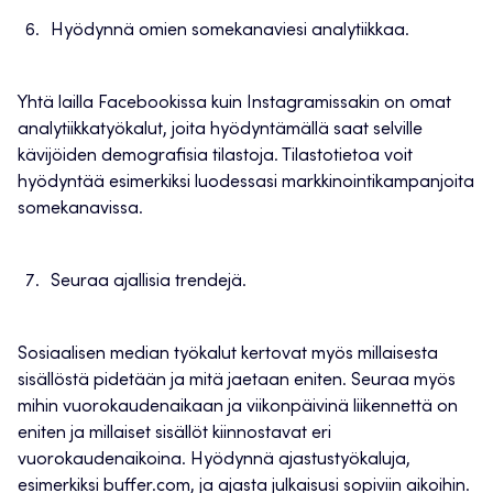
Hyödynnä omien somekanaviesi analytiikkaa.
Yhtä lailla Facebookissa kuin Instagramissakin on omat
analytiikkatyökalut, joita hyödyntämällä saat selville
kävijöiden demografisia tilastoja. Tilastotietoa voit
hyödyntää esimerkiksi luodessasi markkinointikampanjoita
somekanavissa.
Seuraa ajallisia trendejä.
Sosiaalisen median työkalut kertovat myös millaisesta
sisällöstä pidetään ja mitä jaetaan eniten. Seuraa myös
mihin vuorokaudenaikaan ja viikonpäivinä liikennettä on
eniten ja millaiset sisällöt kiinnostavat eri
vuorokaudenaikoina. Hyödynnä ajastustyökaluja,
esimerkiksi buffer.com, ja ajasta julkaisusi sopiviin aikoihin.