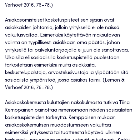
Verhoef 2016, 76–78.)
Asiakasomisteiset kosketuspisteet sen sijaan ovat
asiakkaiden johtamia, jolloin yrityksellä ei ole näissä
vaikutusvaltaa. Esimerkiksi käytettävän maksutavan
valinta on tyypillisesti asiakkaan oma päätös, johon
yrityksellä tai palveluntarjoajalla ei juuri ole sanottavaa.
Ulkoisilla eli sosiaalisilla kosketuspisteillä puolestaan
tarkoitetaan esimerkiksi muita asiakkaita,
keskustelupalstoja, arvostelusivustoja ja ylipäätään sitä
sosiaalista ympäristöä, jossa asiakas toimii. (Lemon &
Verhoef 2016, 76–78.)
Asiakaskokemusta kuluttajien näkökulmasta tutkiva Tiina
Kemppainen painottaa nimenomaan näiden sosiaalisten
kosketuspisteiden tärkeyttä. Kemppaisen mukaan
asiakaskokemuksen muodostumiseen vaikuttaa
esimerkiksi yrityksestä tai tuotteesta käytävä julkinen