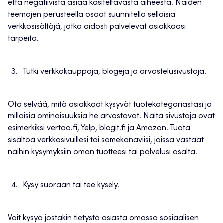
että negatiivista asiaa käsiteltävästä aiheesta. Näiden
teemojen perusteella osaat suunnitella sellaisia
verkkosisältöjä, jotka aidosti palvelevat asiakkaasi
tarpeita.
Tutki verkkokauppoja, blogeja ja arvostelusivustoja.
Ota selvää, mitä asiakkaat kysyvät tuotekategoriastasi ja
millaisia ominaisuuksia he arvostavat. Näitä sivustoja ovat
esimerkiksi vertaa.fi, Yelp, blogit.fi ja Amazon. Tuota
sisältöä verkkosivuillesi tai somekanaviisi, joissa vastaat
näihin kysymyksiin oman tuotteesi tai palvelusi osalta.
Kysy suoraan tai tee kysely.
Voit kysyä jostakin tietystä asiasta omassa sosiaalisen