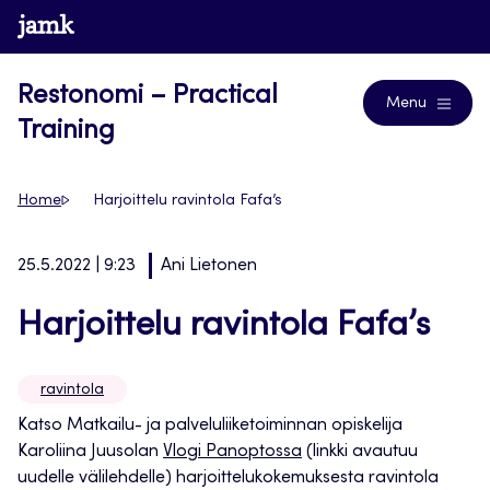
Siirry
www.jamk.fi
Blogs
suoraan
sisältöön
Restonomi – Practical
Menu
Training
Home
Harjoittelu ravintola Fafa’s
25.5.2022 | 9:23
Ani Lietonen
Harjoittelu ravintola Fafa’s
ravintola
Katso Matkailu- ja palveluliiketoiminnan opiskelija
Karoliina Juusolan
Vlogi Panoptossa
(linkki avautuu
uudelle välilehdelle) harjoittelukokemuksesta ravintola