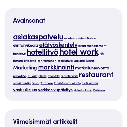
Avainsanat
asiakaspalvelu
asiakasrekisteri
Barista
etätyöskentely
elintarvikeala
event management
hotel work
hotellityö
hanketyö
HR
Intrum
Jyväskylä
kehittäminen
kesäkahvio
Lapland
luonto
markkinointi
Marketing
matkailuneuvonta
restaurant
myyntityö
Nukula
Ozaki
ravintola
remote work
social media
Sushi
Tampere
tapahtumatuotanto
tuotekehitys
vastuullisuus
verkkosivupäivitys
videotuotanto
Vietnam
Viimeisimmät artikkelit