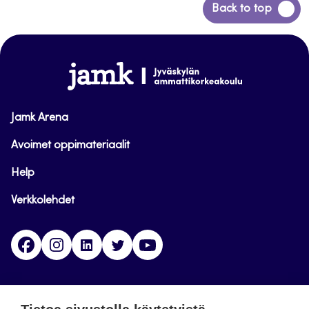
Siirry
Back to top
takaisin
sivun
alkuun
www.jamk.fi
Jamk Arena
Avoimet oppimateriaalit
Help
Verkkolehdet
Facebook
Instagram
Linkedin
Twitter
YouTube
Jamk blogs