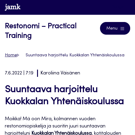
Siirry
www.jamk.fi
Blogs
suoraan
sisältöön
Restonomi – Practical
Menu
Training
Home
Suuntaava harjoittelu Kuokkalan Yhtenäiskoulussa
7.6.2022 | 7:19
Karoliina Väisänen
Suuntaava harjoittelu
Kuokkalan Yhtenäiskoulussa
Moikka! Mä oon Mira, kolmannen vuoden
restonomiopiskelija ja suoritin juuri suuntaavan
harjoitteluni
Kuokkalan Yhtenäiskoulussa
, kotitalouden