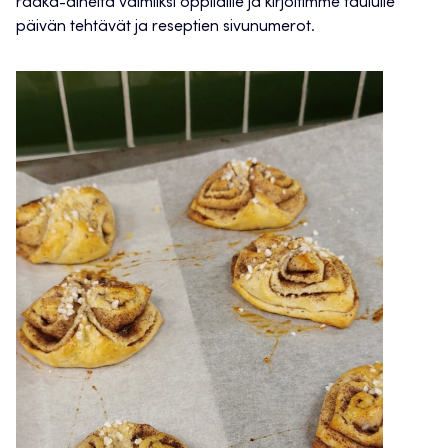
raaka-aineita valmiiksi oppilaille ja kirjoitimme taululle
päivän tehtävät ja reseptien sivunumerot.