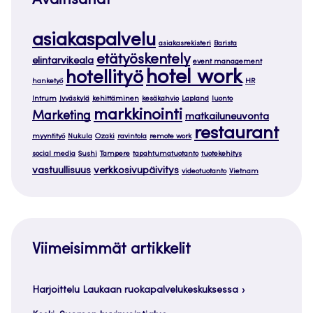
Avainsanat
asiakaspalvelu
asiakasrekisteri
Barista
etätyöskentely
elintarvikeala
event management
hotel work
hotellityö
hanketyö
HR
Intrum
Jyväskylä
kehittäminen
kesäkahvio
Lapland
luonto
markkinointi
Marketing
matkailuneuvonta
restaurant
myyntityö
Nukula
Ozaki
ravintola
remote work
social media
Sushi
Tampere
tapahtumatuotanto
tuotekehitys
vastuullisuus
verkkosivupäivitys
videotuotanto
Vietnam
Viimeisimmät artikkelit
Harjoittelu Laukaan ruokapalvelukeskuksessa