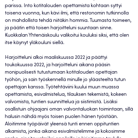
parissa. Into kotitalouden opettamista kohtaan syttyi
toisena vuonna, kun kävi ilmi, että restonomin tutkinnolla
on mahdollista tehdä niitäkin hommia. Tuumasta toimeen,
ja päätin että toisen harjoitteluni suuntaan sinne.
Kuokkalan Yhtenäiskoulu valikoitui kouluksi siksi, että olen
itse käynyt yläkouluni siellä.
Harjoitteluni alkoi maaliskuussa 2022 ja päättyi
toukokuussa 2022, ja harjoitteluni aikana pääsin
monipuolisesti tutustumaan kotitalouden opettajan
työhön, ja sain työskennellä minulle jo yläasteelta tutun
opettajan kanssa. Työtehtäviini kuului muun muassa
opettamista, esivalmistelua, tilauksen tekemistä, kokeen
valvomista, tuntien suunnittelua ja siistimistä. Lisäksi
osallistuin ohjaajani oman valvontaluokan toimintaan, sillä
halusin nähdä myös toisen puolen hänen työstään.
Aloitimme työpäivät yleensä tunti ennen oppituntien
alkamista, jonka aikana esivalmistelimme ja kokosimme