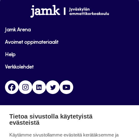
alkuun
www.jamk.fi
Jamk Arena
Avoimet oppimateriaalit
Help
Verkkolehdet
Facebook
Instagram
Linkedin
Twitter
YouTube
Jamk blogs
Tietoa sivustolla käytetyistä
evästeistä
Updating the blogs of the Jamk blog service has
Käytämme sivustollamme evästeitä kerätäksemme ja
ended on September 11, 2023.