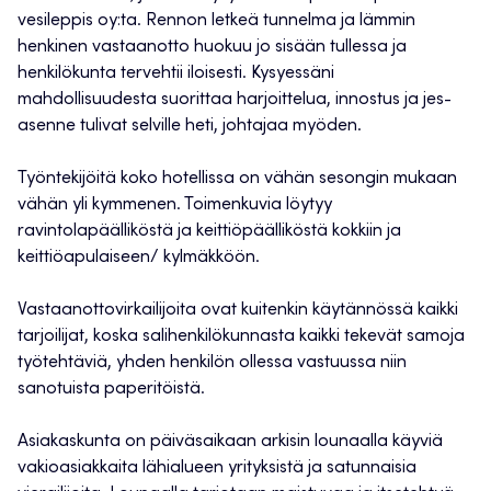
vesileppis oy:ta. Rennon letkeä tunnelma ja lämmin
henkinen vastaanotto huokuu jo sisään tullessa ja
henkilökunta tervehtii iloisesti. Kysyessäni
mahdollisuudesta suorittaa harjoittelua, innostus ja jes-
asenne tulivat selville heti, johtajaa myöden.
Työntekijöitä koko hotellissa on vähän sesongin mukaan
vähän yli kymmenen. Toimenkuvia löytyy
ravintolapäälliköstä ja keittiöpäälliköstä kokkiin ja
keittiöapulaiseen/ kylmäkköön.
Vastaanottovirkailijoita ovat kuitenkin käytännössä kaikki
tarjoilijat, koska salihenkilökunnasta kaikki tekevät samoja
työtehtäviä, yhden henkilön ollessa vastuussa niin
sanotuista paperitöistä.
Asiakaskunta on päiväsaikaan arkisin lounaalla käyviä
vakioasiakkaita lähialueen yrityksistä ja satunnaisia