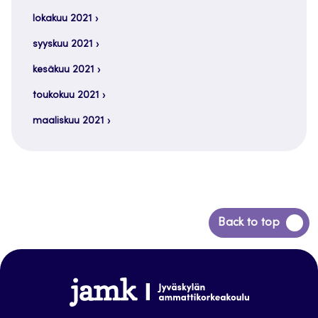
lokakuu 2021
syyskuu 2021
kesäkuu 2021
toukokuu 2021
maaliskuu 2021
Siirry
Back to top
takaisin
sivun
alkuun
www.jamk.fi