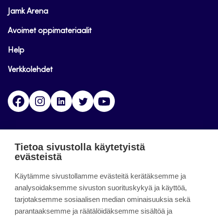
Jamk Arena
Avoimet oppimateriaalit
Help
Verkkolehdet
Facebook
Instagram
Linkedin
Twitter
YouTube
Jamk blogs
Tietoa sivustolla käytetyistä
evästeistä
Updating the blogs of the Jamk blog service has
ended on September 11, 2023.
Käytämme sivustollamme evästeitä kerätäksemme ja
analysoidaksemme sivuston suorituskykyä ja käyttöä,
tarjotaksemme sosiaalisen median ominaisuuksia sekä
About the site
parantaaksemme ja räätälöidäksemme sisältöä ja