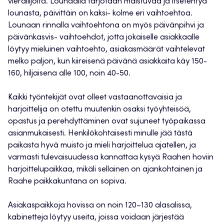
vierailijoita. Lounaalla tarjotaan maistuvaa ja itsetehtyä
lounasta, päivittäin on kaksi- kolme eri vaihtoehtoa.
Lounaan rinnalla vaihtoehtona on myös päivänpihvi ja
päivänkasvis- vaihtoehdot, jotta jokaiselle asiakkaalle
löytyy mieluinen vaihtoehto, asiakasmäärät vaihtelevat
melko paljon, kun kiireisenä päivänä asiakkaita käy 150-
160, hiljaisena alle 100, noin 40-50.
Kaikki työntekijät ovat olleet vastaanottavaisia ja
harjoittelija on otettu muutenkin osaksi työyhteisöä,
opastus ja perehdyttäminen ovat sujuneet työpaikassa
asianmukaisesti. Henkilökohtaisesti minulle jää tästä
paikasta hyvä muisto ja mieli harjoittelua ajatellen, ja
varmasti tulevaisuudessa kannattaa kysyä Raahen hoviin
harjoittelupaikkaa, mikäli sellainen on ajankohtainen ja
Raahe paikkakuntana on sopiva.
Asiakaspaikkoja hovissa on noin 120–130 alasalissa,
kabinetteja löytyy useita, joissa voidaan järjestää