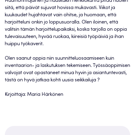
Huumorintajuinen ja hauskakin henkilökunta pitää huolen
siitä, että päivät sujuvat hovissa mukavasti. Viikot ja
kuukaudet hujahtavat vain ohitse, ja huomaan, että
harjoitteluni onkin jo loppusuoralla. Olen iloinen, että
valitsin tämän harjoittelupaikaksi, koska tarjolla on oppia
tulevaisuuteen, hyvää ruokaa, kiireisiä työpäiviä ja ihan
huippu työkaverit.
Olen saanut oppia niin suunnitteluosaamiseen kuin
inventaarion- ja laskutuksen tekemiseen. Työssäoppimisen
valvojat ovat opastaneet minua hyvin ja asiantuntevasti,
tästä on hyvä jatkaa kohti uusia seikkailuja ?
Kirjoittaja: Maria Härkönen