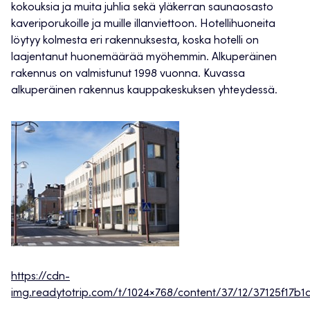
kokouksia ja muita juhlia sekä yläkerran saunaosasto
kaveriporukoille ja muille illanviettoon. Hotellihuoneita
löytyy kolmesta eri rakennuksesta, koska hotelli on
laajentanut huonemäärää myöhemmin. Alkuperäinen
rakennus on valmistunut 1998 vuonna. Kuvassa
alkuperäinen rakennus kauppakeskuksen yhteydessä.
https://cdn-
img.readytotrip.com/t/1024×768/content/37/12/37125f17b