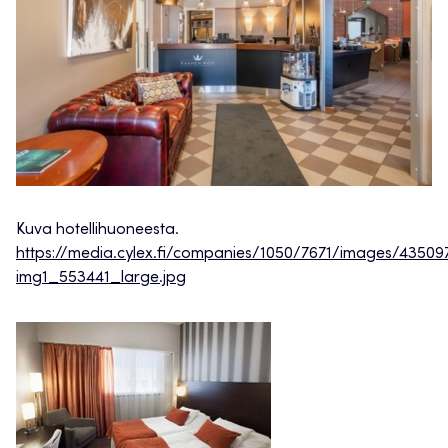
Kuva hotellihuoneesta.
https://media.cylex.fi/companies/1050/7671/images/43509
img1_553441_large.jpg