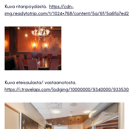
Kuva ritaripöydästä.
https://cdn-
img.readytotrip.com/t/1024×768/content/5a/6f/5a6fa7e
Kuva eteisaulasta/ vastaanotosta.
https://i.travelapi.com/lodging/10000000/9340000/93353