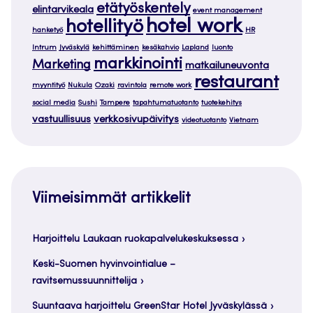
etätyöskentely
elintarvikeala
event management
hotel work
hotellityö
hanketyö
HR
Intrum
Jyväskylä
kehittäminen
kesäkahvio
Lapland
luonto
markkinointi
Marketing
matkailuneuvonta
restaurant
myyntityö
Nukula
Ozaki
ravintola
remote work
social media
Sushi
Tampere
tapahtumatuotanto
tuotekehitys
vastuullisuus
verkkosivupäivitys
videotuotanto
Vietnam
Viimeisimmät artikkelit
Harjoittelu Laukaan ruokapalvelukeskuksessa
Keski-Suomen hyvinvointialue –
ravitsemussuunnittelija
Suuntaava harjoittelu GreenStar Hotel Jyväskylässä