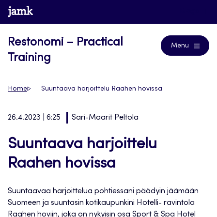
Siirry
www.jamk.fi
Blogs
suoraan
sisältöön
Restonomi – Practical
Menu
Training
Home
Suuntaava harjoittelu Raahen hovissa
26.4.2023 | 6:25
Sari-Maarit Peltola
Suuntaava harjoittelu
Raahen hovissa
Suuntaavaa harjoittelua pohtiessani päädyin jäämään
Suomeen ja suuntasin kotikaupunkini Hotelli- ravintola
Raahen hoviin, joka on nykyisin osa Sport & Spa Hotel