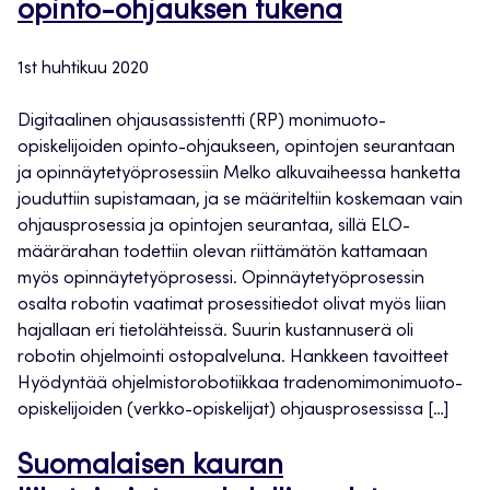
opinto-ohjauksen tukena
1st huhtikuu 2020
Digitaalinen ohjausassistentti (RP) monimuoto-
opiskelijoiden opinto-ohjaukseen, opintojen seurantaan
ja opinnäytetyöprosessiin Melko alkuvaiheessa hanketta
jouduttiin supistamaan, ja se määriteltiin koskemaan vain
ohjausprosessia ja opintojen seurantaa, sillä ELO-
määrärahan todettiin olevan riittämätön kattamaan
myös opinnäytetyöprosessi. Opinnäytetyöprosessin
osalta robotin vaatimat prosessitiedot olivat myös liian
hajallaan eri tietolähteissä. Suurin kustannuserä oli
robotin ohjelmointi ostopalveluna. Hankkeen tavoitteet
Hyödyntää ohjelmistorobotiikkaa tradenomimonimuoto-
opiskelijoiden (verkko-opiskelijat) ohjausprosessissa […]
Suomalaisen kauran