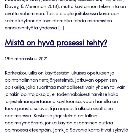
Davey, & Meerman 2018), mutta käytännön tekemistä on
avattu vähemmän. Tässä blogikirjoituksessa kuvataan
kolme käytännön toimintamallia tehdä osaamisten
ennakointityötä yhdessä […]
Mistä on hyvä prosessi tehty?
18th marraskuu 2021
Korkeakouluilla on käytössään lukuisia opetuksen ja
opintohallinnon tietojärjestelmiä. Jatkuvan oppimisen
opiskelija, joka suorittaa mahdollisesti vain yhden tai vain
joitakin opintojaksoja, ei todennäköisesti tarvitse koko
järjestelmärepertuaaria käyttöönsä, vaan hänellä on
tarve päästä sujuvasti ja nopeasti alkuun sisältöjen
oppimisessa. Keskeisin järjestelmä on tällöin
oppimisympäristö, jonka käytön osaaminen auttaa
opinnoissa eteenpäin. Jamk ja Savonia kartoittivat syksyllä