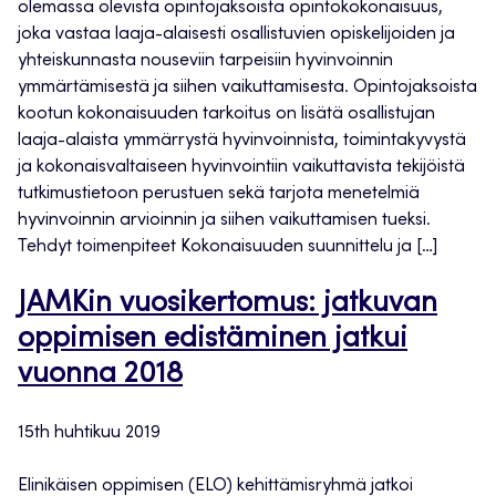
olemassa olevista opintojaksoista opintokokonaisuus,
joka vastaa laaja-alaisesti osallistuvien opiskelijoiden ja
yhteiskunnasta nouseviin tarpeisiin hyvinvoinnin
ymmärtämisestä ja siihen vaikuttamisesta. Opintojaksoista
kootun kokonaisuuden tarkoitus on lisätä osallistujan
laaja-alaista ymmärrystä hyvinvoinnista, toimintakyvystä
ja kokonaisvaltaiseen hyvinvointiin vaikuttavista tekijöistä
tutkimustietoon perustuen sekä tarjota menetelmiä
hyvinvoinnin arvioinnin ja siihen vaikuttamisen tueksi.
Tehdyt toimenpiteet Kokonaisuuden suunnittelu ja […]
JAMKin vuosikertomus: jatkuvan
oppimisen edistäminen jatkui
vuonna 2018
15th huhtikuu 2019
Elinikäisen oppimisen (ELO) kehittämisryhmä jatkoi