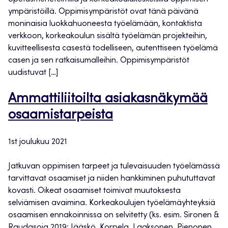
ympäristöillä. Oppimisympäristöt ovat tänä päivänä
moninaisia luokkahuoneesta työelämään, kontaktista
verkkoon, korkeakoulun sisältä työelämän projekteihin,
kuvitteellisesta casestä todelliseen, autenttiseen työelämä
casen ja sen ratkaisumalleihin. Oppimisympäristöt
uudistuvat […]
Ammattiliitoilta asiakasnäkymää
osaamistarpeista
1st joulukuu 2021
Jatkuvan oppimisen tarpeet ja tulevaisuuden työelämässä
tarvittavat osaamiset ja niiden hankkiminen puhututtavat
kovasti. Oikeat osaamiset toimivat muutoksesta
selviämisen avaimina. Korkeakoulujen työelämäyhteyksiä
osaamisen ennakoinnissa on selvitetty (ks. esim. Sironen &
Raudasoja 2019; Jääskö, Korpela, Laaksonen, Pienonen,