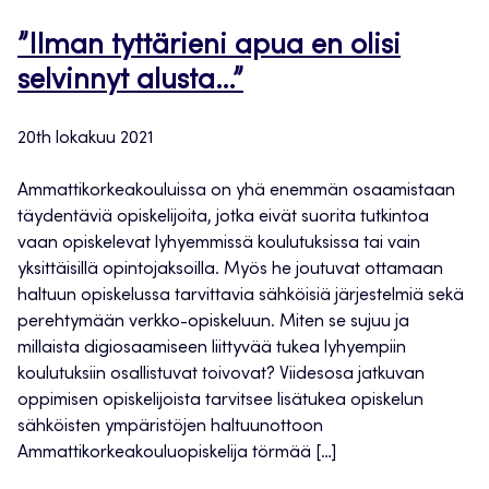
”Ilman tyttärieni apua en olisi
selvinnyt alusta…”
20th lokakuu 2021
Ammattikorkeakouluissa on yhä enemmän osaamistaan
täydentäviä opiskelijoita, jotka eivät suorita tutkintoa
vaan opiskelevat lyhyemmissä koulutuksissa tai vain
yksittäisillä opintojaksoilla. Myös he joutuvat ottamaan
haltuun opiskelussa tarvittavia sähköisiä järjestelmiä sekä
perehtymään verkko-opiskeluun. Miten se sujuu ja
millaista digiosaamiseen liittyvää tukea lyhyempiin
koulutuksiin osallistuvat toivovat? Viidesosa jatkuvan
oppimisen opiskelijoista tarvitsee lisätukea opiskelun
sähköisten ympäristöjen haltuunottoon
Ammattikorkeakouluopiskelija törmää […]