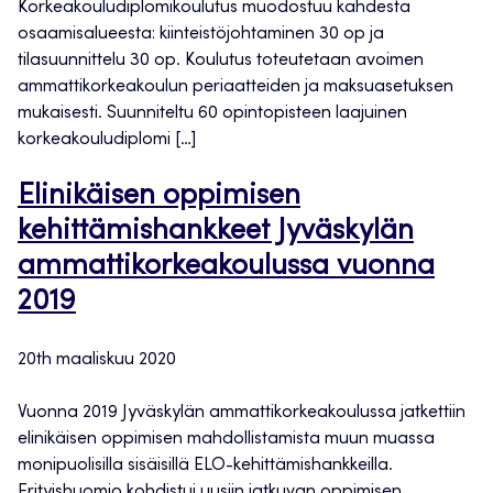
Korkeakouludiplomikoulutus muodostuu kahdesta
osaamisalueesta: kiinteistöjohtaminen 30 op ja
tilasuunnittelu 30 op. Koulutus toteutetaan avoimen
ammattikorkeakoulun periaatteiden ja maksuasetuksen
mukaisesti. Suunniteltu 60 opintopisteen laajuinen
korkeakouludiplomi […]
Elinikäisen oppimisen
kehittämishankkeet Jyväskylän
ammattikorkeakoulussa vuonna
2019
20th maaliskuu 2020
Vuonna 2019 Jyväskylän ammattikorkeakoulussa jatkettiin
elinikäisen oppimisen mahdollistamista muun muassa
monipuolisilla sisäisillä ELO-kehittämishankkeilla.
Erityishuomio kohdistui uusiin jatkuvan oppimisen