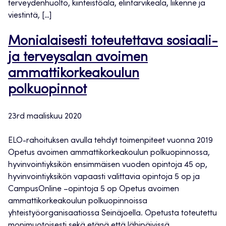
terveydenhuolto, kiinteistöala, elintarvikeala, liikenne ja
viestintä, […]
Monialaisesti toteutettava sosiaali-
ja terveysalan avoimen
ammattikorkeakoulun
polkuopinnot
23rd maaliskuu 2020
ELO-rahoituksen avulla tehdyt toimenpiteet vuonna 2019
Opetus avoimen ammattikorkeakoulun polkuopinnossa,
hyvinvointiyksikön ensimmäisen vuoden opintoja 45 op,
hyvinvointiyksikön vapaasti valittavia opintoja 5 op ja
CampusOnline –opintoja 5 op Opetus avoimen
ammattikorkeakoulun polkuopinnoissa
yhteistyöorganisaatiossa Seinäjoella. Opetusta toteutettu
monimuotoisesti sekä etänä että lähipäivissä.