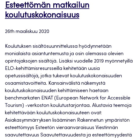
Esteettömän matkailun
koulutuskokonaisuus
26th maaliskuu 2020
Koulutuksen sisältösuunnittelussa hyödynnetään
monialaista asiantuntemusta ja osin olemassa olevien
opintojaksojen sisältöjä. Lisäksi vuodelle 2019 myönnetyillä
ELO-kehittämisresursseilla kehitetään uusia
opetussisältöjä, jotka tukevat koulutuskokonaisuuden
osaamistavoitteita. Kansainvälistä näkemystä
koulutuskokonaisuuden kehittämiseen haetaan
benchmarkaten ENAT (European Network for Accessible
Tourism) -verkoston koulutustarjontaa. Alustavia teemoja
kehitettävään koulutuskokonaisuuteen ovat:
Asiakasymmärryksen lisääminen Rakennetun ympäristön
esteettömyys Esteetön vieraanvaraisuus Viestinnän
saavutettavuus Saavutettavuudesta ja esteettömyydestä