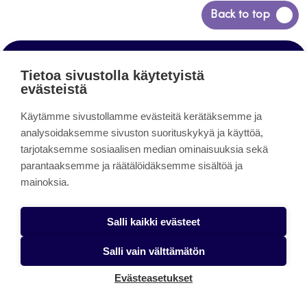
Siirry
Back to top
takaisin
sivun
alkuun
Tietoa sivustolla käytetyistä
www.jamk.fi
evästeistä
Käytämme sivustollamme evästeitä kerätäksemme ja
Jamk Arena
analysoidaksemme sivuston suorituskykyä ja käyttöä,
tarjotaksemme sosiaalisen median ominaisuuksia sekä
Avoimet oppimateriaalit
parantaaksemme ja räätälöidäksemme sisältöä ja
Help
mainoksia.
Verkkolehdet
Salli kaikki evästeet
Facebook
Instagram
Linkedin
Twitter
YouTube
Salli vain välttämätön
Evästeasetukset
Jamk blogs