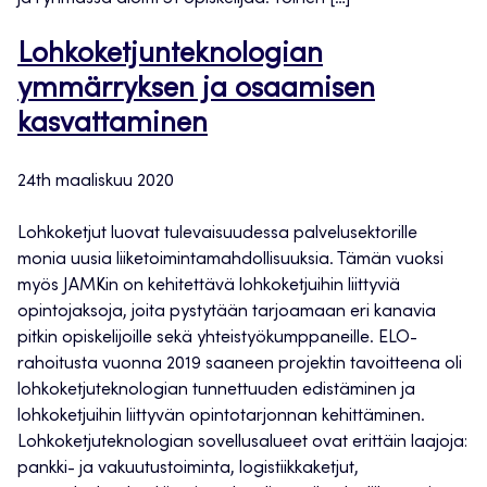
Lohkoketjunteknologian
ymmärryksen ja osaamisen
kasvattaminen
24th maaliskuu 2020
Lohkoketjut luovat tulevaisuudessa palvelusektorille
monia uusia liiketoimintamahdollisuuksia. Tämän vuoksi
myös JAMKin on kehitettävä lohkoketjuihin liittyviä
opintojaksoja, joita pystytään tarjoamaan eri kanavia
pitkin opiskelijoille sekä yhteistyökumppaneille. ELO-
rahoitusta vuonna 2019 saaneen projektin tavoitteena oli
lohkoketjuteknologian tunnettuuden edistäminen ja
lohkoketjuihin liittyvän opintotarjonnan kehittäminen.
Lohkoketjuteknologian sovellusalueet ovat erittäin laajoja:
pankki- ja vakuutustoiminta, logistiikkaketjut,