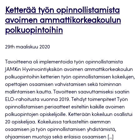
Ketterää työn opinnollistamista
avoimen ammattikorkeakoulun
polkuopintoihin
29th maaliskuu 2020
Tavoitteena oli implementoida työn opinnollistamista
JAMKin Hyvinvointiyksikön avoimen ammattikorkeakoulun
polkuopintoihin ketterien työn opinnollistamisen kokeilujen,
opettajien osaamisen vahvistamisen sekä toiminnan
mallintamisen kautta. Tavoitteen saavuttamiseksi saatiin
ELO-rahoitusta vuonna 2019. Tehdyt toimenpiteet Työn
opinnollistamisen periaatteet esiteltiin kaikille avoimen
polkuopintojen opiskelijoille. Ketterään kokeiluun osallistui
20 opiskelijaa. Kokeiluissa tarkasteltiin aiemman
osaamisen ja työn opinnollistamisen yhdistämistä,
ohjaamisen muotoja sekä erilaisia osaamisen […]