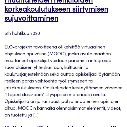
muuttaneiden henkilöiden
korkeakoulutukseen siirtymisen
sujuvoittaminen
5th huhtikuu 2020
ELO-projektin tavoitteena oli kehittää virtuaalinen
ohjauksen apuväline (MOOC), jonka avulla maahan
muuttaneet opiskelijat voidaan paremmin integroida
suomalaiseen yhteiskuntaan, kulttuuriin ja
koulutusjärjestelmään sekä auttaa opiskelijaa löytämään
itselleen paras vaihtoehto työllistymiseen tai
jatkokoulutukseen. Opiskelijoiden keskeyttäminen vähenee
”flipped classroom” –tyyppisen materiaalin avulla.
Opiskelijoilla on jo runsaasti pohjatietoa ennen opintojen
alkua. MOOC:n kannalta olennaisimmat elementit, videot,
on tuotettu ja […]