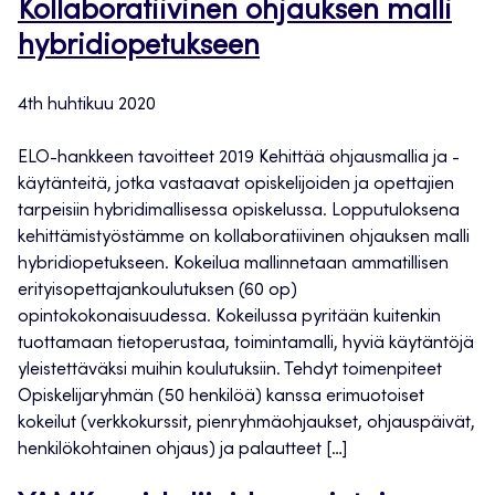
Kollaboratiivinen ohjauksen malli
hybridiopetukseen
4th huhtikuu 2020
ELO-hankkeen tavoitteet 2019 Kehittää ohjausmallia ja -
käytänteitä, jotka vastaavat opiskelijoiden ja opettajien
tarpeisiin hybridimallisessa opiskelussa. Lopputuloksena
kehittämistyöstämme on kollaboratiivinen ohjauksen malli
hybridiopetukseen. Kokeilua mallinnetaan ammatillisen
erityisopettajankoulutuksen (60 op)
opintokokonaisuudessa. Kokeilussa pyritään kuitenkin
tuottamaan tietoperustaa, toimintamalli, hyviä käytäntöjä
yleistettäväksi muihin koulutuksiin. Tehdyt toimenpiteet
Opiskelijaryhmän (50 henkilöä) kanssa erimuotoiset
kokeilut (verkkokurssit, pienryhmäohjaukset, ohjauspäivät,
henkilökohtainen ohjaus) ja palautteet […]