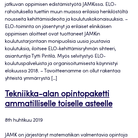
jatkuvan oppimisen edistämistyötä JAMKissa. ELO-
rahoituksella tuettiin muun muassa erilaisia henkilöstöltä
nousseita kehittämisideoita ja koulutuskokonaisuuksia. –
ELO-toiminta on jäsentynyt ja erilaiset elinikäisen
oppimisen aloitteet ovat tuottaneet JAMKin
koulutustarjontaan monipuolisia uusia joustavia
koulutuksia, iloitsee ELO-kehittämisryhmän sihteeri,
asiantuntija Tytti Pintilä. Myös selvitystyö ELO-
koulutuspalveluista ja organisoitumisesta käynnistyi
elokuussa 2018. – Tavoitteenamme on ollut rakentaa
yhteistä ymmärrystä […]
Tekniikka-alan opintopaketti
ammatilliselle toiselle asteelle
8th huhtikuu 2019
JAMK on järjestänyt matematiikan valmentavia opintoja