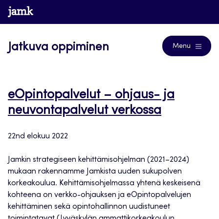
Siirry
www.jamk.fi
Blogs
suoraan
sisältöön
Jatkuva oppiminen
Menu
eOpintopalvelut – ohjaus- ja
neuvontapalvelut verkossa
22nd elokuu 2022
Jamkin strategiseen kehittämisohjelman (2021–2024)
mukaan rakennamme Jamkista uuden sukupolven
korkeakoulua. Kehittämisohjelmassa yhtenä keskeisenä
kohteena on verkko-ohjauksen ja eOpintopalvelujen
kehittäminen sekä opintohallinnon uudistuneet
toimintatavat (Jyväskylän ammattikorkeakoulun