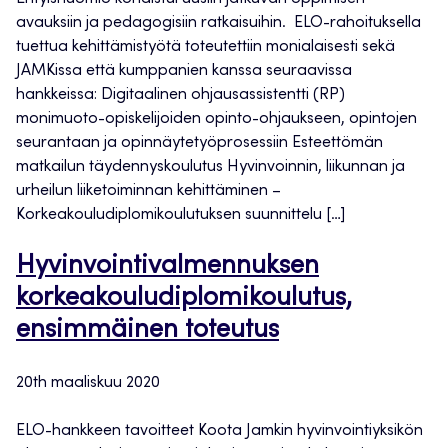
avauksiin ja pedagogisiin ratkaisuihin. ELO-rahoituksella
tuettua kehittämistyötä toteutettiin monialaisesti sekä
JAMKissa että kumppanien kanssa seuraavissa
hankkeissa: Digitaalinen ohjausassistentti (RP)
monimuoto-opiskelijoiden opinto-ohjaukseen, opintojen
seurantaan ja opinnäytetyöprosessiin Esteettömän
matkailun täydennyskoulutus Hyvinvoinnin, liikunnan ja
urheilun liiketoiminnan kehittäminen –
Korkeakouludiplomikoulutuksen suunnittelu […]
Hyvinvointivalmennuksen
korkeakouludiplomikoulutus,
ensimmäinen toteutus
20th maaliskuu 2020
ELO-hankkeen tavoitteet Koota Jamkin hyvinvointiyksikön