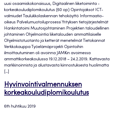
uusi osaamiskokonaisuus, Digitaalinen liiketoiminta -
korkeakouludiplomikoulutus (60 op) Opintojaksot ICT-
valmiudet Taulukkolaskennan tehokäyttö Informaatio-
oikeus Palvelumuotoiluprosessi Yrityksen tietojärjestelmät
Hankintatoimi Muutosjohtaminen Projektien taloudellinen
johtaminen Ohjelmointia liiketalouden ammattilaiselle
Ohjelmistotuotanto ja ketterät menetelmät Tietokannat
Verkkokauppa Työelämäprojekti Opintoihin
ilmoittautuminen oli avoinna JAMKin avoimessa
ammattikorkeakoulussa 19.12.2018 – 24.2.2019. Kattavasta
markkinoinnista ja alustavasta kiinnostuksesta huolimatta
[…]
Hyvinvointivalmennuksen
korkeakouludiplomikoulutus
6th huhtikuu 2019