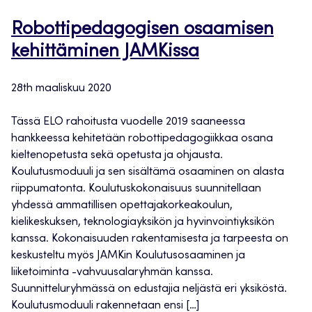
Robottipedagogisen osaamisen
kehittäminen JAMKissa
28th maaliskuu 2020
Tässä ELO rahoitusta vuodelle 2019 saaneessa
hankkeessa kehitetään robottipedagogiikkaa osana
kieltenopetusta sekä opetusta ja ohjausta.
Koulutusmoduuli ja sen sisältämä osaaminen on alasta
riippumatonta. Koulutuskokonaisuus suunnitellaan
yhdessä ammatillisen opettajakorkeakoulun,
kielikeskuksen, teknologiayksikön ja hyvinvointiyksikön
kanssa. Kokonaisuuden rakentamisesta ja tarpeesta on
keskusteltu myös JAMKin Koulutusosaaminen ja
liiketoiminta -vahvuusalaryhmän kanssa.
Suunnitteluryhmässä on edustajia neljästä eri yksiköstä.
Koulutusmoduuli rakennetaan ensi […]