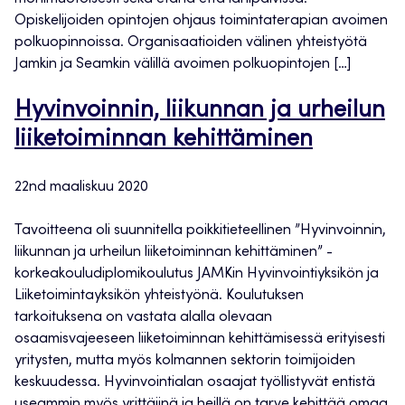
Opiskelijoiden opintojen ohjaus toimintaterapian avoimen
polkuopinnoissa. Organisaatioiden välinen yhteistyötä
Jamkin ja Seamkin välillä avoimen polkuopintojen […]
Hyvinvoinnin, liikunnan ja urheilun
liiketoiminnan kehittäminen
22nd maaliskuu 2020
Tavoitteena oli suunnitella poikkitieteellinen ”Hyvinvoinnin,
liikunnan ja urheilun liiketoiminnan kehittäminen” -
korkeakouludiplomikoulutus JAMKin Hyvinvointiyksikön ja
Liiketoimintayksikön yhteistyönä. Koulutuksen
tarkoituksena on vastata alalla olevaan
osaamisvajeeseen liiketoiminnan kehittämisessä erityisesti
yritysten, mutta myös kolmannen sektorin toimijoiden
keskuudessa. Hyvinvointialan osaajat työllistyvät entistä
useammin myös yrittäjinä ja heillä on tarve kehittää omaa