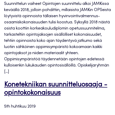
Suunnittelun vaiheet Opintojen suunnittelu alkoi JAMKissa
keväällä 2018, jolloin pohdittiin, millaisista JAMKin OPSeista
löytyvistä opinnoista tällaisen hyvinvointivalmennus-
osaamiskokonaisuuden tulisi koostua. Syksyllä 2018 näistä
osista koottiin korkeakouludiplomin opetussuunnitelma,
tarkasteltiin opintojaksojen sisällölliset kokonaisuudet,
tehtiin opinnoista koko ajan täydentyvä jatkumo sekä
luotiin sähköinen oppimisympäristö kokoamaan kaikki
opintojaksot ja niiden materiaalit yhteen.
Oppimisympäristöä täydennetään opintojen edetessä
kulloisenkin lukukauden opintosisällöillä. Opiskelijaryhmän
[…]
Konetekniikan suunnitteluosaaja -
opintokokonaisuus
5th huhtikuu 2019