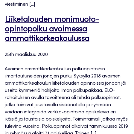
viestiminen […]
Liiketalouden monimuoto-
opintopolku avoimessa
ammattikorkeakoulussa
25th maaliskuu 2020
Avoimen ammattikorkeakoulun polkuopintoihin
ilmoittautuneiden jonojen purku Syksyllä 2018 avoimen
ammattikorkeakoulun liiketalouden opinnoissa jonoon jäi
useita kymmeniä hakijoita ilman polkupaikkaa. ELO-
rahoituksen avulla tavoitteena oli tehdä polkuopinnot,
jotka toimivat joustavalla sisäänotolla ja ryhmään
voidaan integroida verkko-opintoina opiskelevia eri
ikäisiä ja taustaisia opiskelijoita. Toimintamalli jatkaa myös
tulevina vuosina. Polkuopinnot alkoivat tammikuussa 2019
ja ryhmässä aloitti 31 opiskelijaa. Toinen […]