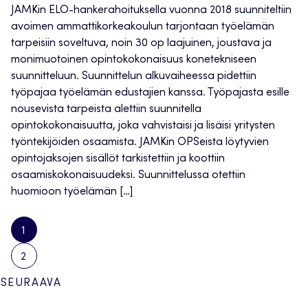
JAMKin ELO-hankerahoituksella vuonna 2018 suunniteltiin
avoimen ammattikorkeakoulun tarjontaan työelämän
tarpeisiin soveltuva, noin 30 op laajuinen, joustava ja
monimuotoinen opintokokonaisuus konetekniseen
suunnitteluun. Suunnittelun alkuvaiheessa pidettiin
työpajaa työelämän edustajien kanssa. Työpajasta esille
nousevista tarpeista alettiin suunnitella
opintokokonaisuutta, joka vahvistaisi ja lisäisi yritysten
työntekijöiden osaamista. JAMKin OPSeista löytyvien
opintojaksojen sisällöt tarkistettiin ja koottiin
osaamiskokonaisuudeksi. Suunnittelussa otettiin
huomioon työelämän […]
1
2
Artikkelien
SEURAAVA
sivutus