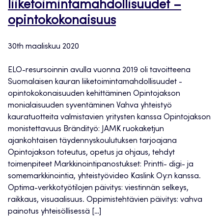
liiketoimintamahdollisuudet –
opintokokonaisuus
30th maaliskuu 2020
ELO-resursoinnin avulla vuonna 2019 oli tavoitteena
Suomalaisen kauran liiketoimintamahdollisuudet -
opintokokonaisuuden kehittäminen Opintojakson
monialaisuuden syventäminen Vahva yhteistyö
kauratuotteita valmistavien yritysten kanssa Opintojakson
monistettavuus Brändityö: JAMK ruokaketjun
ajankohtaisen täydennyskoulutuksen tarjoajana
Opintojakson toteutus, opetus ja ohjaus, tehdyt
toimenpiteet Markkinointipanostukset: Printti- digi- ja
somemarkkinointia, yhteistyövideo Kaslink Oy:n kanssa.
Optima-verkkotyötilojen päivitys: viestinnän selkeys,
raikkaus, visuaalisuus. Oppimistehtävien päivitys: vahva
painotus yhteisöllisessä […]