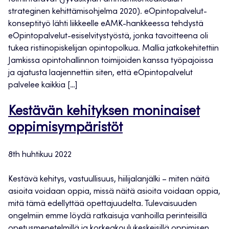
strateginen kehittämisohjelma 2020). eOpintopalvelut-
konseptityö lähti liikkeelle eAMK-hankkeessa tehdystä
eOpintopalvelut-esiselvitystyöstä, jonka tavoitteena oli
tukea ristiinopiskelijan opintopolkua. Mallia jatkokehitettiin
Jamkissa opintohallinnon toimijoiden kanssa työpajoissa
ja ajatusta laajennettiin siten, että eOpintopalvelut
palvelee kaikkia […]
Kestävän kehityksen moninaiset
oppimisympäristöt
8th huhtikuu 2022
Kestävä kehitys, vastuullisuus, hiilijalanjälki – miten näitä
asioita voidaan oppia, missä näitä asioita voidaan oppia,
mitä tämä edellyttää opettajuudelta. Tulevaisuuden
ongelmiin emme löydä ratkaisuja vanhoilla perinteisillä
opetusmenetelmillä ja korkeakoulukeskeisillä oppimisen