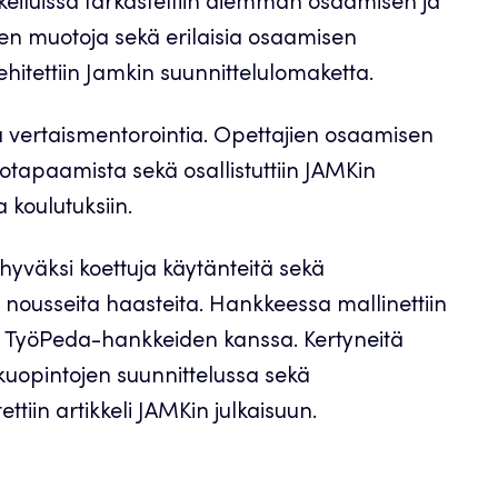
Kokeiluissa tarkasteltiin aiemman osaamisen ja
en muotoja sekä erilaisia osaamisen
kehitettiin Jamkin suunnittelulomaketta.
ja vertaismentorointia. Opettajien osaamisen
otapaamista sekä osallistuttiin JAMKin
 koulutuksiin.
 hyväksi koettuja käytänteitä sekä
lle nousseita haasteita. Hankkeessa mallinettiin
ja TyöPeda-hankkeiden kanssa. Kertyneitä
uopintojen suunnittelussa sekä
tiin artikkeli JAMKin julkaisuun.