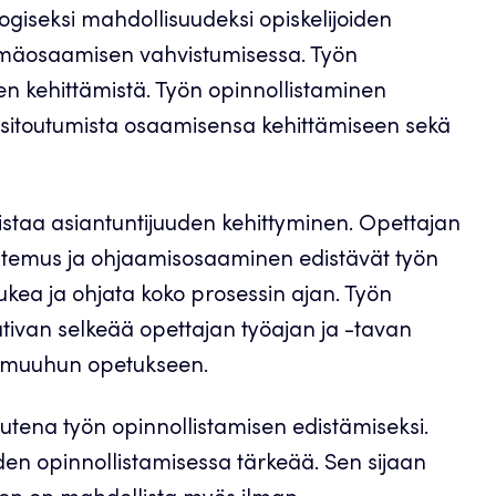
ogiseksi mahdollisuudeksi opiskelijoiden
lämäosaamisen vahvistumisessa. Työn
en kehittämistä. Työn opinnollistaminen
ja sitoutumista osaamisensa kehittämiseen sekä
istaa asiantuntijuuden kehittyminen. Opettajan
ntemus ja ohjaamisosaaminen edistävät työn
tukea ja ohjata koko prosessin ajan. Työn
ativan selkeää opettajan työajan ja -tavan
n muuhun opetukseen.
uutena työn opinnollistamisen edistämiseksi.
n opinnollistamisessa tärkeää. Sen sijaan