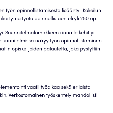
en työn opinnollistamisesta lisääntyi. Kokeilun
kertymä työtä opinnollistaen oli yli 250 op.
tyi. Suunnitelmalomakkeen rinnalle kehittyi
ssuunnitelmissa näkyy työn opinnollistaminen
iin opiskelijoiden palautetta, joka pystyttiin
ementointi vaatii työaikaa sekä erilaista
takin. Verkostomainen työskentely mahdollisti