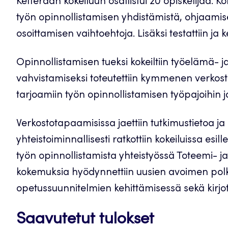
Ketterään kokeiluun osallistui 20 opiskelijaa. 
työn opinnollistamisen yhdistämistä, ohjaamis
osoittamisen vaihtoehtoja. Lisäksi testattiin ja 
Opinnollistamisen tueksi kokeiltiin työelämä- 
vahvistamiseksi toteutettiin kymmenen verkost
tarjoamiin työn opinnollistamisen työpajoihin ja
Verkostotapaamisissa jaettiin tutkimustietoa ja
yhteistoiminnallisesti ratkottiin kokeiluissa esi
työn opinnollistamista yhteistyössä Toteemi- 
kokemuksia hyödynnettiin uusien avoimen polk
opetussuunnitelmien kehittämisessä sekä kirjotet
Saavutetut tulokset