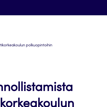
tikorkeakoulun polkuopintoihin
nnollistamista
korkeakoulun