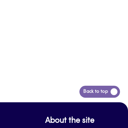
Siirry
Back to top
takaisin
sivun
alkuun
About the site