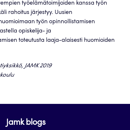
rempien työelämätoimijoiden kanssa työn
äli rahoitus järjestyy. Uusien
 huomioimaan työn opinnollistamisen
stella opiskelija- ja
amisen toteutusta laaja-alaisesti huomioiden
tiyksikkö, JAMK 2019
koulu
Jamk blogs