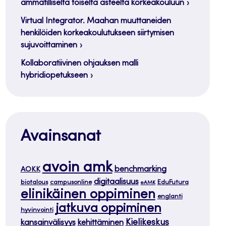
ammatilliselta toiselta asteelta korkeakouluun
Virtual Integrator. Maahan muuttaneiden
henkilöiden korkeakoulutukseen siirtymisen
sujuvoittaminen
Kollaboratiivinen ohjauksen malli
hybridiopetukseen
Avainsanat
avoin amk
benchmarking
AOKK
digitaalisuus
biotalous
campusonline
EduFutura
eAMK
elinikäinen oppiminen
englanti
jatkuva oppiminen
hyvinvointi
Kielikeskus
kansainvälisyys
kehittäminen