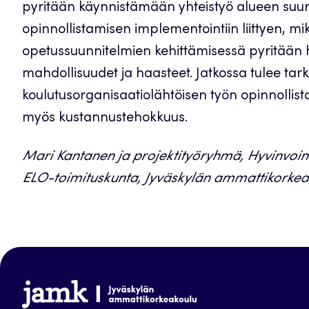
pyritään käynnistämään yhteistyö alueen suu
opinnollistamisen implementointiin liittyen, mik
opetussuunnitelmien kehittämisessä pyritään
mahdollisuudet ja haasteet. Jatkossa tulee tarka
koulutusorganisaatiolähtöisen työn opinnollist
myös kustannustehokkuus.
Mari Kantanen ja projektityöryhmä, Hyvinvoin
ELO-toimituskunta, Jyväskylän ammattikorkea
www.jamk.fi