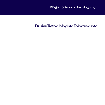
Blogs
Search the blogs
Etusivu
Tietoa blogista
Toimituskunta