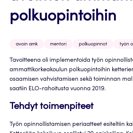
polkuopintoihin
avoin amk
mentori
polkuopinnot
työn o
Tavoitteena oli implementoida työn opinnollis
ammattikorkeakoulun polkuopintoihin ketterien 
osaamisen vahvistamisen sekä toiminnan malli
saatiin ELO-rahoitusta vuonna 2019.
Tehdyt toimenpiteet
Työn opinnollistamisen periaatteet esiteltiin ka