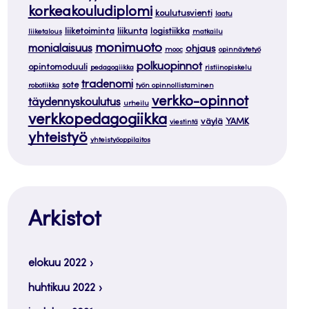
korkeakouludiplomi
koulutusvienti
laatu
liiketoiminta
liikunta
logistiikka
liiketalous
matkailu
monimuoto
monialaisuus
ohjaus
mooc
opinnäytetyö
polkuopinnot
opintomoduuli
pedagogiikka
ristiinopiskelu
tradenomi
sote
robotiikka
työn opinnollistaminen
verkko-opinnot
täydennyskoulutus
urheilu
verkkopedagogiikka
väylä
YAMK
viestintä
yhteistyö
yhteistyöoppilaitos
Arkistot
elokuu 2022
huhtikuu 2022