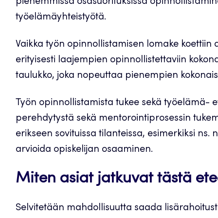
pienemmissä osasuorituksissa opinnollistami
työelämäyhteistyötä.
Vaikka työn opinnollistamisen lomake koettiin ai
erityisesti laajempien opinnollistettaviin kokon
taulukko, joka nopeuttaa pienempien kokonaisu
Työn opinnollistamista tukee sekä työelämä- et
perehdytystä sekä mentorointiprosessin tuke
erikseen sovituissa tilanteissa, esimerkiksi ns
arvioida opiskelijan osaaminen.
Miten asiat jatkuvat tästä et
Selvitetään mahdollisuutta saada lisärahoitus