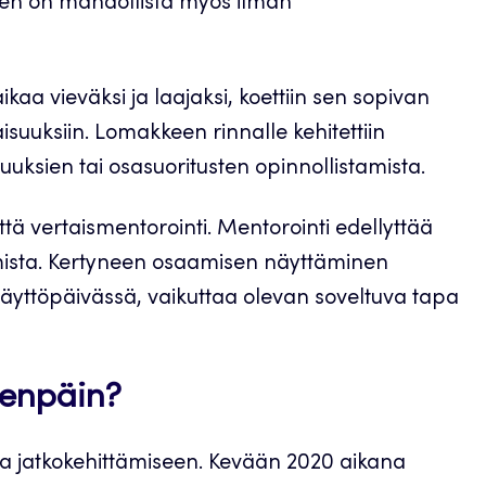
nen on mahdollista myös ilman
kaa vieväksi ja laajaksi, koettiin sen sopivan
aisuuksiin. Lomakkeen rinnalle kehitettiin
uksien tai osasuoritusten opinnollistamista.
tä vertaismentorointi. Mentorointi edellyttää
mista. Kertyneen osaamisen näyttäminen
. näyttöpäivässä, vaikuttaa olevan soveltuva tapa
eenpäin?
ta jatkokehittämiseen. Kevään 2020 aikana