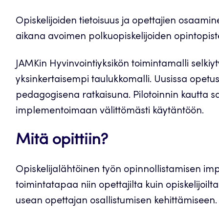
Opiskelijoiden tietoisuus ja opettajien osaamin
aikana avoimen polkuopiskelijoiden opintopiste
JAMKin Hyvinvointiyksikön toimintamalli selkiy
yksinkertaisempi taulukkomalli. Uusissa opetu
pedagogisena ratkaisuna. Pilotoinnin kautta saat
implementoimaan välittömästi käytäntöön.
Mitä opittiin?
Opiskelijalähtöinen työn opinnollistamisen impl
toimintatapaa niin opettajilta kuin opiskelijoil
usean opettajan osallistumisen kehittämiseen.