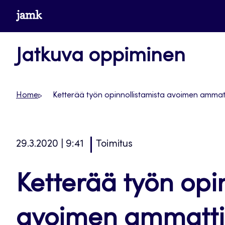
Siirry
www.jamk.fi
suoraan
sisältöön
Jatkuva oppiminen
Home
Ketterää työn opinnollistamista avoimen ammat
29.3.2020 | 9:41
Toimitus
Ketterää työn opi
avoimen ammatti