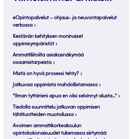
eOpintopalvelut – ohjaus- ja neuvontapalvelut
verkossa
Kestävän kehityksen moninaiset
oppimisympäristöt
Ammattiliitoilta asiakasnäkymää
osaamistarpeista
Mistä on hyvä prosessi tehty?
Jatkuvaa oppimista mahdollistamassa
”Ilman tyttärieni apua en olisi selvinnyt alusta…”
Tiedolla suunnittelu jatkuvan oppimisen
tähtituotteiden muotoilussa
Avoimen ammattikorkeakoulun
opintokokonaisuudet tukemassa siirtymää