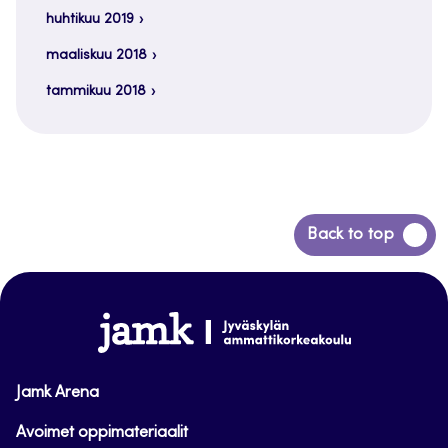
huhtikuu 2019
maaliskuu 2018
tammikuu 2018
Siirry
Back to top
takaisin
sivun
alkuun
www.jamk.fi
Jamk Arena
Avoimet oppimateriaalit