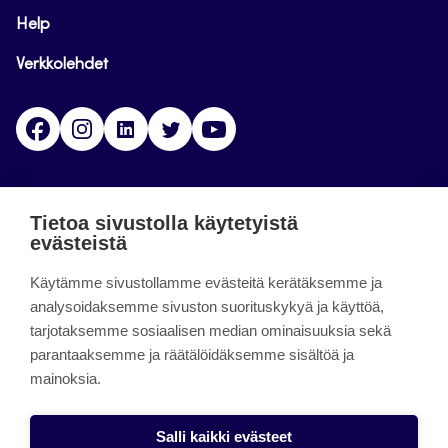
Help
Verkkolehdet
Facebook
Instagram
Linkedin
Twitter
YouTube
Jamk blogs
Tietoa sivustolla käytetyistä
evästeistä
Jamkin blogipalvelu. Blogien päivittäminen on
päättynyt 11.9.2023.
Käytämme sivustollamme evästeitä kerätäksemme ja
analysoidaksemme sivuston suorituskykyä ja käyttöä,
tarjotaksemme sosiaalisen median ominaisuuksia sekä
About the site
parantaaksemme ja räätälöidäksemme sisältöä ja
mainoksia.
Käyttöehdot
Saavutettavuusseloste
Salli kaikki evästeet