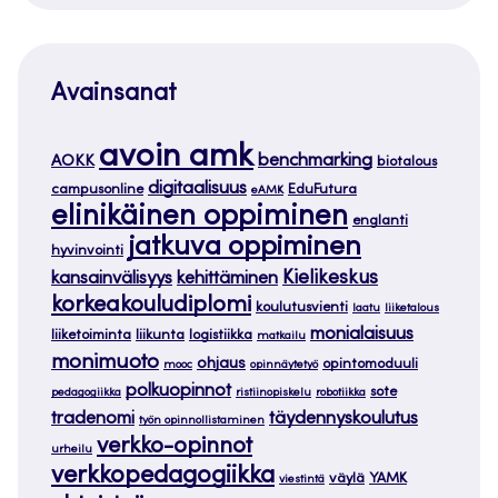
Avainsanat
avoin amk
benchmarking
AOKK
biotalous
digitaalisuus
campusonline
EduFutura
eAMK
elinikäinen oppiminen
englanti
jatkuva oppiminen
hyvinvointi
Kielikeskus
kansainvälisyys
kehittäminen
korkeakouludiplomi
koulutusvienti
laatu
liiketalous
monialaisuus
liiketoiminta
liikunta
logistiikka
matkailu
monimuoto
ohjaus
opintomoduuli
mooc
opinnäytetyö
polkuopinnot
sote
pedagogiikka
ristiinopiskelu
robotiikka
tradenomi
täydennyskoulutus
työn opinnollistaminen
verkko-opinnot
urheilu
verkkopedagogiikka
väylä
YAMK
viestintä