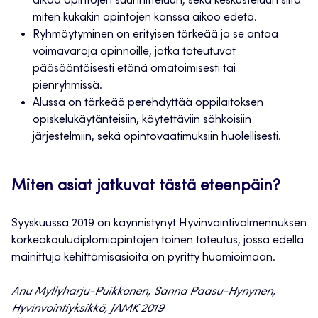
aikaa opintojen suunnitteluun, sekä keskusteluun siitä
miten kukakin opintojen kanssa aikoo edetä.
Ryhmäytyminen on erityisen tärkeää ja se antaa
voimavaroja opinnoille, jotka toteutuvat
pääsääntöisesti etänä omatoimisesti tai
pienryhmissä.
Alussa on tärkeää perehdyttää oppilaitoksen
opiskelukäytänteisiin, käytettäviin sähköisiin
järjestelmiin, sekä opintovaatimuksiin huolellisesti.
Miten asiat jatkuvat tästä eteenpäin?
Syyskuussa 2019 on käynnistynyt Hyvinvointivalmennuksen
korkeakouludiplomiopintojen toinen toteutus, jossa edellä
mainittuja kehittämisasioita on pyritty huomioimaan.
Anu Myllyharju-Puikkonen, Sanna Paasu-Hynynen,
Hyvinvointiyksikkö, JAMK 2019