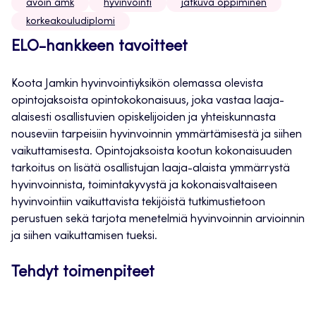
avoin amk
hyvinvointi
jatkuva oppiminen
korkeakouludiplomi
ELO-hankkeen tavoitteet
Koota Jamkin hyvinvointiyksikön olemassa olevista
opintojaksoista opintokokonaisuus, joka vastaa laaja-
alaisesti osallistuvien opiskelijoiden ja yhteiskunnasta
nouseviin tarpeisiin hyvinvoinnin ymmärtämisestä ja siihen
vaikuttamisesta. Opintojaksoista kootun kokonaisuuden
tarkoitus on lisätä osallistujan laaja-alaista ymmärrystä
hyvinvoinnista, toimintakyvystä ja kokonaisvaltaiseen
hyvinvointiin vaikuttavista tekijöistä tutkimustietoon
perustuen sekä tarjota menetelmiä hyvinvoinnin arvioinnin
ja siihen vaikuttamisen tueksi.
Tehdyt toimenpiteet