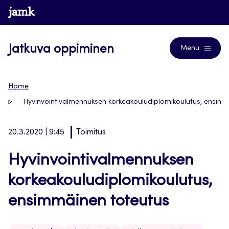
Siirry
www.jamk.fi
Blogs
suoraan
sisältöön
Jatkuva oppiminen
Menu
Home
Hyvinvointivalmennuksen korkeakouludiplomikoulutus, ensim
20.3.2020 | 9:45
Toimitus
Hyvinvointivalmennuksen
korkeakouludiplomikoulutus,
ensimmäinen toteutus