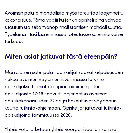
Avoimen polulla mahdollista myös toteuttaa laajennettu
kokonaisuus. Tämä vaatii kuitenkin opiskelijoilta vahvaa
sitoutumista sekä työnopinnollistamisen mahdollisuutta.
Työelämän tuki laajemmassa toteutuksessa ensiarvoisen
tärkeää.
Miten asiat jatkuvat tästä eteenpäin?
Monialaisen sote-polun opiskelijat saavat kelpoisuuden
hakea avoimen väylän erillisvalinnassa tutkinto-
opiskelijaksi. Toimintaterapian avoimen polun
opiskelijoista 17/18 saavutti laajennetun avoimen
polkukokonaisuuden 72 op ja hakeutuivat väylähaun
kautta tutkinto-ohjelmaan. Opiskelijat jatkavat tutkinto-
opiskelijoina tammikuussa 2020.
Yhteistyötä jatketaan yhteistyöorganisaation kanssa