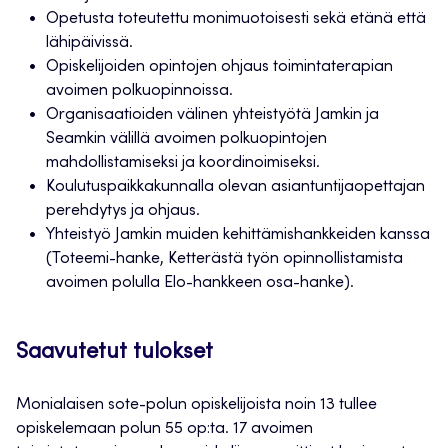
Opetusta toteutettu monimuotoisesti sekä etänä että
lähipäivissä.
Opiskelijoiden opintojen ohjaus toimintaterapian
avoimen polkuopinnoissa.
Organisaatioiden välinen yhteistyötä Jamkin ja
Seamkin välillä avoimen polkuopintojen
mahdollistamiseksi ja koordinoimiseksi.
Koulutuspaikkakunnalla olevan asiantuntijaopettajan
perehdytys ja ohjaus.
Yhteistyö Jamkin muiden kehittämishankkeiden kanssa
(Toteemi-hanke, Ketterästä työn opinnollistamista
avoimen polulla Elo-hankkeen osa-hanke).
Saavutetut tulokset
Monialaisen sote-polun opiskelijoista noin 13 tullee
opiskelemaan polun 55 op:ta. 17 avoimen