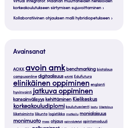
Virtual Integrator. Maahan muuttaneiden henkilöiden
korkeakoulutukseen siirtymisen sujuvoittaminen
Kollaboratiivinen ohjauksen malli hybridiopetukseen
Avainsanat
avoin amk
benchmarking
AOKK
biotalous
digitaalisuus
campusonline
EduFutura
eAMK
elinikäinen oppiminen
englanti
jatkuva oppiminen
hyvinvointi
Kielikeskus
kansainvälisyys
kehittäminen
korkeakouludiplomi
koulutusvienti
laatu
liiketalous
monialaisuus
liiketoiminta
liikunta
logistiikka
matkailu
monimuoto
ohjaus
opintomoduuli
mooc
opinnäytetyö