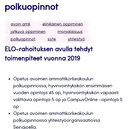
polkuopinnot
avoin amk
elinikäinen oppiminen
jatkuva oppiminen
monialaisuus
polkuopinnot
sote
yhteistyö
ELO-rahoituksen avulla tehdyt
toimenpiteet vuonna 2019
Opetus avoimen ammattikorkeakoulun
polkuopinnossa, hyvinvointiyksikön ensimmäisen
vuoden opintoja 45 op, hyvinvointiyksikön vapaasti
valittavia opintoja 5 op ja CampusOnline –opintoja 5
op
Opetus avoimen ammattikorkeakoulun
polkuopinnoissa yhteistyöorganisaatiossa
Seinäjoella.