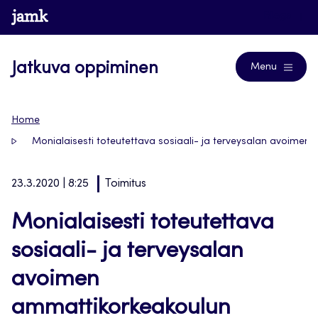
Siirry
www.jamk.fi
Blogs
suoraan
sisältöön
Jatkuva oppiminen
Menu
Home
Monialaisesti toteutettava sosiaali- ja terveysalan avoimen
23.3.2020 | 8:25
Toimitus
Monialaisesti toteutettava
sosiaali- ja terveysalan
avoimen
ammattikorkeakoulun