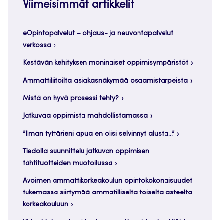
Viimeisimmät artikkelit
eOpintopalvelut – ohjaus- ja neuvontapalvelut
verkossa
Kestävän kehityksen moninaiset oppimisympäristöt
Ammattiliitoilta asiakasnäkymää osaamistarpeista
Mistä on hyvä prosessi tehty?
Jatkuvaa oppimista mahdollistamassa
”Ilman tyttärieni apua en olisi selvinnyt alusta…”
Tiedolla suunnittelu jatkuvan oppimisen
tähtituotteiden muotoilussa
Avoimen ammattikorkeakoulun opintokokonaisuudet
tukemassa siirtymää ammatilliselta toiselta asteelta
korkeakouluun