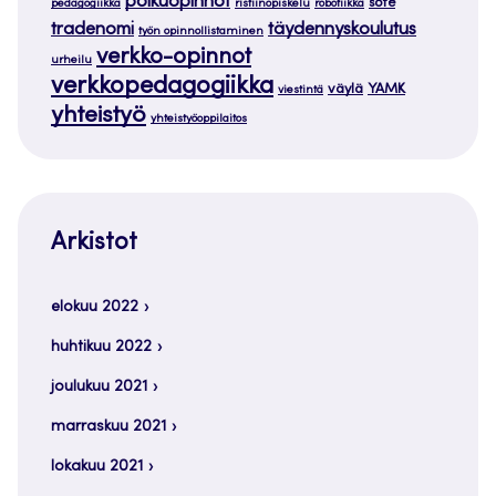
polkuopinnot
sote
pedagogiikka
ristiinopiskelu
robotiikka
tradenomi
täydennyskoulutus
työn opinnollistaminen
verkko-opinnot
urheilu
verkkopedagogiikka
väylä
YAMK
viestintä
yhteistyö
yhteistyöoppilaitos
Arkistot
elokuu 2022
huhtikuu 2022
joulukuu 2021
marraskuu 2021
lokakuu 2021