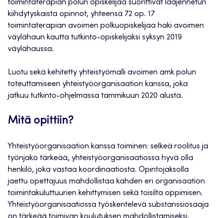
toimintaterapian polun opiskelijaa suorittivat laajennetun
kiihdytyskaista opinnot, yhteensä 72 op. 17
toimintaterapian avoimen polkuopiskelijaa haki avoimen
väylähaun kautta tutkinto-opiskelijaksi syksyn 2019
väylähaussa.
Luotu sekä kehitetty yhteistyömalli avoimen amk polun
toteuttamiseen yhteistyöorganisaation kanssa, joka
jatkuu tutkinto-ohjelmassa tammikuun 2020 alusta.
Mitä opittiin?
Yhteistyöorganisaation kanssa toiminen: selkeä roolitus ja
työnjako tärkeää, yhteistyöorganisaatiossa hyvä olla
henkilö, joka vastaa koordinaatiosta. Opintojaksolla
jaettu opettajuus mahdollistaa kahden eri organisaation
toimintakuluttuurien kehittymisen sekä toisilta oppimisen.
Yhteistyöorganisaatiossa työskentelevä substanssiosaaja
on tärkeää toimivan koulutuksen mahdollistamiseksi.