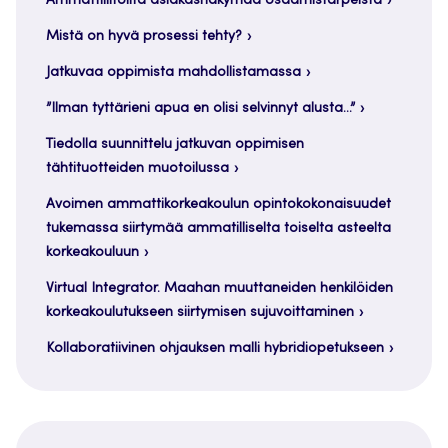
Ammattiliitoilta asiakasnäkymää osaamistarpeista
Mistä on hyvä prosessi tehty?
Jatkuvaa oppimista mahdollistamassa
”Ilman tyttärieni apua en olisi selvinnyt alusta…”
Tiedolla suunnittelu jatkuvan oppimisen
tähtituotteiden muotoilussa
Avoimen ammattikorkeakoulun opintokokonaisuudet
tukemassa siirtymää ammatilliselta toiselta asteelta
korkeakouluun
Virtual Integrator. Maahan muuttaneiden henkilöiden
korkeakoulutukseen siirtymisen sujuvoittaminen
Kollaboratiivinen ohjauksen malli hybridiopetukseen