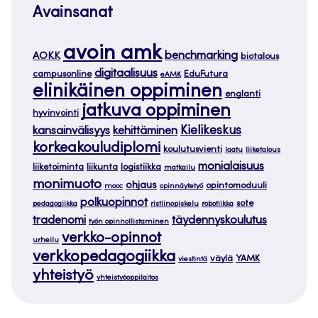
Avainsanat
avoin amk
benchmarking
AOKK
biotalous
digitaalisuus
campusonline
EduFutura
eAMK
elinikäinen oppiminen
englanti
jatkuva oppiminen
hyvinvointi
Kielikeskus
kansainvälisyys
kehittäminen
korkeakouludiplomi
koulutusvienti
laatu
liiketalous
monialaisuus
liiketoiminta
liikunta
logistiikka
matkailu
monimuoto
ohjaus
opintomoduuli
mooc
opinnäytetyö
polkuopinnot
sote
pedagogiikka
ristiinopiskelu
robotiikka
tradenomi
täydennyskoulutus
työn opinnollistaminen
verkko-opinnot
urheilu
verkkopedagogiikka
väylä
YAMK
viestintä
yhteistyö
yhteistyöoppilaitos