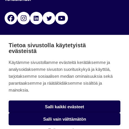
Facebook
Instagram
Linkedin
Twitter
YouTube
Jamk blogs
Tietoa sivustolla käytetyistä
evästeistä
Jamkin blogipalvelu. Blogien päivittäminen on
päättynyt 11.9.2023.
Käytämme sivustollamme evästeitä kerätäksemme ja
analysoidaksemme sivuston suorituskykyä ja käyttöä,
tarjotaksemme sosiaalisen median ominaisuuksia sekä
About the site
parantaaksemme ja räätälöidäksemme sisältöä ja
mainoksia.
Käyttöehdot
Saavutettavuusseloste
Salli kaikki evästeet
Alasottoilmoitus
Salli vain välttämätön
Tietoa evästeistä