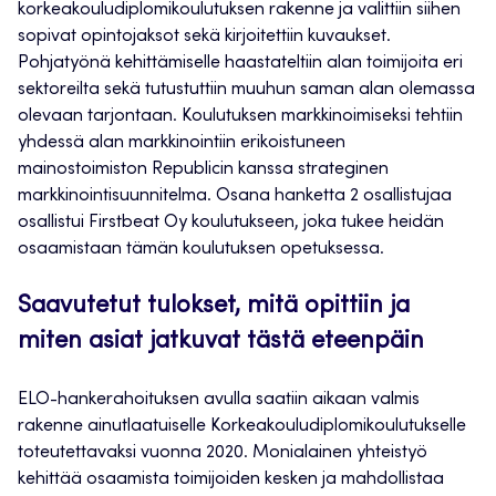
korkeakouludiplomikoulutuksen rakenne ja valittiin siihen
sopivat opintojaksot sekä kirjoitettiin kuvaukset.
Pohjatyönä kehittämiselle haastateltiin alan toimijoita eri
sektoreilta sekä tutustuttiin muuhun saman alan olemassa
olevaan tarjontaan. Koulutuksen markkinoimiseksi tehtiin
yhdessä alan markkinointiin erikoistuneen
mainostoimiston Republicin kanssa strateginen
markkinointisuunnitelma. Osana hanketta 2 osallistujaa
osallistui Firstbeat Oy koulutukseen, joka tukee heidän
osaamistaan tämän koulutuksen opetuksessa.
Saavutetut tulokset, mitä opittiin ja
miten asiat jatkuvat tästä eteenpäin
ELO-hankerahoituksen avulla saatiin aikaan valmis
rakenne ainutlaatuiselle Korkeakouludiplomikoulutukselle
toteutettavaksi vuonna 2020. Monialainen yhteistyö
kehittää osaamista toimijoiden kesken ja mahdollistaa