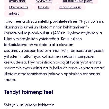
avoin amk
hyvinvointi
korkeakouludiplomi
liiketoiminta
liikunta
monialaisuus
urheilu
Tavoitteena oli suunnitella poikkitieteellinen ”Hyvinvoinnin,
liikunnan ja urheilun liiketoiminnan kehittäminen” -
korkeakouludiplomikoulutus JAMKin Hyvinvointiyksikön ja
Liiketoimintayksikön yhteistyönä. Koulutuksen
tarkoituksena on vastata alalla olevaan
osaamisvajeeseen liiketoiminnan kehittämisessä erityisesti
yritysten, mutta myös kolmannen sektorin toimijoiden
keskuudessa. Hyvinvointialan osaajat työllistyvät entistä
useammin myös yrittäjinä ja heillä on tarve kehittää omaa
liiketoimintaosaamistaan jatkuvan oppimisen tarjonnan
kautta.
Tehdyt toimenpiteet
Syksyn 2019 aikana kehitettiin