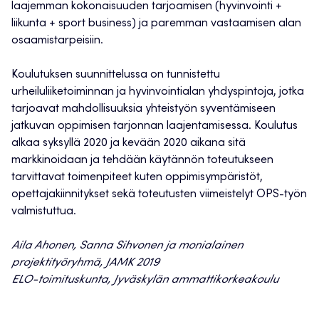
laajemman kokonaisuuden tarjoamisen (hyvinvointi +
liikunta + sport business) ja paremman vastaamisen alan
osaamistarpeisiin.
Koulutuksen suunnittelussa on tunnistettu
urheiluliiketoiminnan ja hyvinvointialan yhdyspintoja, jotka
tarjoavat mahdollisuuksia yhteistyön syventämiseen
jatkuvan oppimisen tarjonnan laajentamisessa. Koulutus
alkaa syksyllä 2020 ja kevään 2020 aikana sitä
markkinoidaan ja tehdään käytännön toteutukseen
tarvittavat toimenpiteet kuten oppimisympäristöt,
opettajakiinnitykset sekä toteutusten viimeistelyt OPS-työn
valmistuttua.
Aila Ahonen, Sanna Sihvonen ja monialainen
projektityöryhmä, JAMK 2019
ELO-toimituskunta, Jyväskylän ammattikorkeakoulu