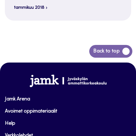
tammikuu 2018
Siirry
Back to top
takaisin
sivun
alkuun
www.jamk.fi
Jamk Arena
Avoimet oppimateriaalit
Help
Verkkolehdet