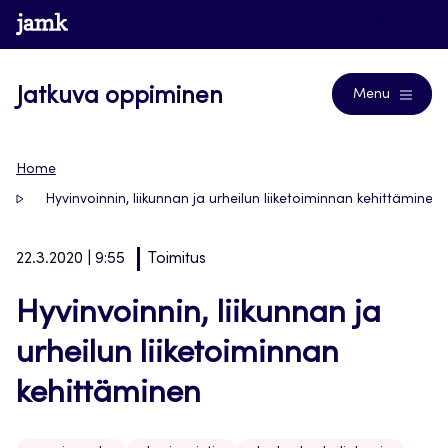
Siirry
www.jamk.fi
Blogs
suoraan
sisältöön
Jatkuva oppiminen
Menu
Home
Hyvinvoinnin, liikunnan ja urheilun liiketoiminnan kehittäminen
22.3.2020 | 9:55
Toimitus
Hyvinvoinnin, liikunnan ja
urheilun liiketoiminnan
kehittäminen