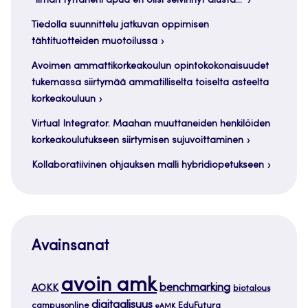
”Ilman tyttärieni apua en olisi selvinnyt alusta…”
Tiedolla suunnittelu jatkuvan oppimisen
tähtituotteiden muotoilussa
Avoimen ammattikorkeakoulun opintokokonaisuudet
tukemassa siirtymää ammatilliselta toiselta asteelta
korkeakouluun
Virtual Integrator. Maahan muuttaneiden henkilöiden
korkeakoulutukseen siirtymisen sujuvoittaminen
Kollaboratiivinen ohjauksen malli hybridiopetukseen
Avainsanat
avoin amk
benchmarking
AOKK
biotalous
digitaalisuus
campusonline
EduFutura
eAMK