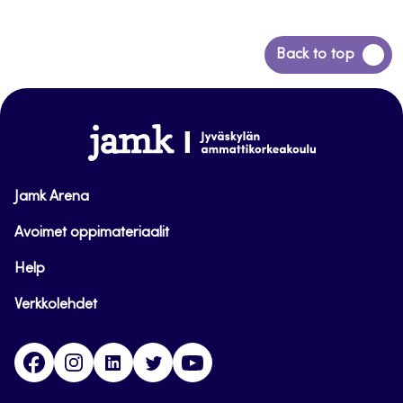
Siirry
Back to top
takaisin
sivun
alkuun
www.jamk.fi
Jamk Arena
Avoimet oppimateriaalit
Help
Verkkolehdet
Facebook
Instagram
Linkedin
Twitter
YouTube