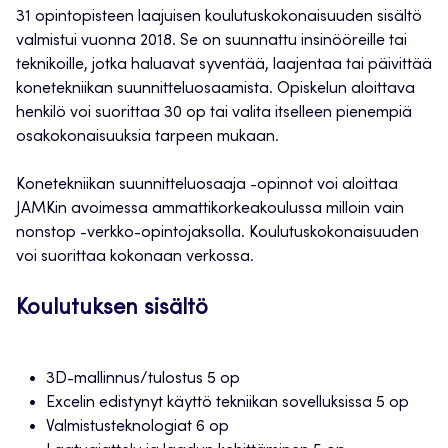
31 opintopisteen laajuisen koulutuskokonaisuuden sisältö
valmistui vuonna 2018. Se on suunnattu insinööreille tai
teknikoille, jotka haluavat syventää, laajentaa tai päivittää
konetekniikan suunnitteluosaamista. Opiskelun aloittava
henkilö voi suorittaa 30 op tai valita itselleen pienempiä
osakokonaisuuksia tarpeen mukaan.
Konetekniikan suunnitteluosaaja -opinnot voi aloittaa
JAMKin avoimessa ammattikorkeakoulussa milloin vain
nonstop -verkko-opintojaksolla. Koulutuskokonaisuuden
voi suorittaa kokonaan verkossa.
Koulutuksen sisältö
3D-mallinnus/tulostus 5 op
Excelin edistynyt käyttö tekniikan sovelluksissa 5 op
Valmistusteknologiat 6 op