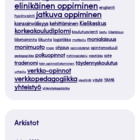
elinikäinen oppiminen
englanti
jatkuva oppiminen
hyvinvointi
Kielikeskus
kansainvälisyys
kehittäminen
korkeakouludiplomi
koulutusvienti
laatu
liiketalous
monialaisuus
liiketoiminta
liikunta
logistiikka
matkailu
monimuoto
ohjaus
opintomoduuli
mooc
opinnäytetyö
polkuopinnot
sote
pedagogiikka
ristiinopiskelu
robotiikka
tradenomi
täydennyskoulutus
työn opinnollistaminen
verkko-opinnot
urheilu
verkkopedagogiikka
väylä
YAMK
viestintä
yhteistyö
yhteistyöoppilaitos
Arkistot