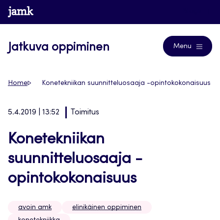
Siirry
www.jamk.fi
Blogs
suoraan
sisältöön
Jatkuva oppiminen
Menu
Home
Konetekniikan suunnitteluosaaja -opintokokonaisuus
5.4.2019 | 13:52
Toimitus
Konetekniikan
suunnitteluosaaja -
opintokokonaisuus
avoin amk
elinikäinen oppiminen