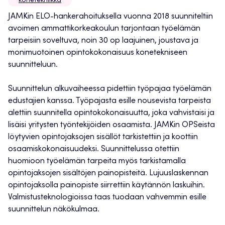
konetekniikka
JAMKin ELO-hankerahoituksella vuonna 2018 suunniteltiin
avoimen ammattikorkeakoulun tarjontaan työelämän
tarpeisiin soveltuva, noin 30 op laajuinen, joustava ja
monimuotoinen opintokokonaisuus konetekniseen
suunnitteluun.
Suunnittelun alkuvaiheessa pidettiin työpajaa työelämän
edustajien kanssa. Työpajasta esille nousevista tarpeista
alettiin suunnitella opintokokonaisuutta, joka vahvistaisi ja
lisäisi yritysten työntekijöiden osaamista. JAMKin OPSeista
löytyvien opintojaksojen sisällöt tarkistettiin ja koottiin
osaamiskokonaisuudeksi. Suunnittelussa otettiin
huomioon työelämän tarpeita myös tarkistamalla
opintojaksojen sisältöjen painopisteitä. Lujuuslaskennan
opintojaksolla painopiste siirrettiin käytännön laskuihin.
Valmistusteknologioissa taas tuodaan vahvemmin esille
suunnittelun näkökulmaa.