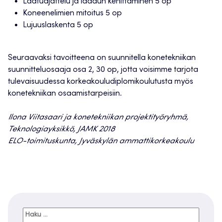
Laatuajattelu ja laadun kehittäminen 5 op
Koneenelimien mitoitus 5 op
Lujuuslaskenta 5 op
Seuraavaksi tavoitteena on suunnitella konetekniikan
suunnitteluosaaja osa 2, 30 op, jotta voisimme tarjota
tulevaisuudessa korkeakouludiplomikoulutusta myös
konetekniikan osaamistarpeisiin.
Ilona Viitasaari ja konetekniikan projektityöryhmä,
Teknologiayksikkö, JAMK 2018
ELO-toimituskunta, Jyväskylän ammattikorkeakoulu
Haku: