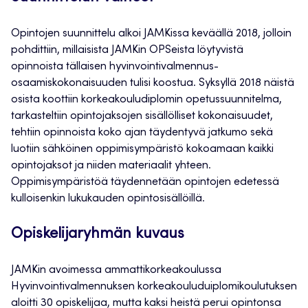
Opintojen suunnittelu alkoi JAMKissa keväällä 2018, jolloin
pohdittiin, millaisista JAMKin OPSeista löytyvistä
opinnoista tällaisen hyvinvointivalmennus-
osaamiskokonaisuuden tulisi koostua. Syksyllä 2018 näistä
osista koottiin korkeakouludiplomin opetussuunnitelma,
tarkasteltiin opintojaksojen sisällölliset kokonaisuudet,
tehtiin opinnoista koko ajan täydentyvä jatkumo sekä
luotiin sähköinen oppimisympäristö kokoamaan kaikki
opintojaksot ja niiden materiaalit yhteen.
Oppimisympäristöä täydennetään opintojen edetessä
kulloisenkin lukukauden opintosisällöillä.
Opiskelijaryhmän kuvaus
JAMKin avoimessa ammattikorkeakoulussa
Hyvinvointivalmennuksen korkeakouluduiplomikoulutuksen
aloitti 30 opiskelijaa, mutta kaksi heistä perui opintonsa