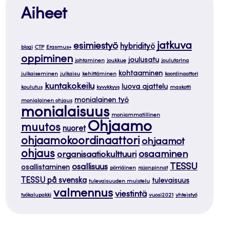
Aiheet
jatkuva
esimiestyö
hybridityö
blogi
CTP
Erasmus+
oppiminen
joulusatu
johtaminen
joukkue
joulutarina
kohtaaminen
julkaiseminen
julkaisu
kehittäminen
koordinaattori
kuntakokeilu
luova ajattelu
koulutus
kyvykkyys
maskotti
monialainen työ
monialainen ohjaus
monialaisuus
moniammatillinen
Ohjaamo
muutos
nuoret
ohjaamokoordinaattori
ohjaamot
ohjaus
osaaminen
organisaatiokulttuuri
TESSU
osallisuus
osallistaminen
pörriäinen
rajanpinnat
TESSU på svenska
tulevaisuus
tulevaisuuden muistelu
valmennus
viestintä
työkalupakki
vuosi2021
yhteistyö