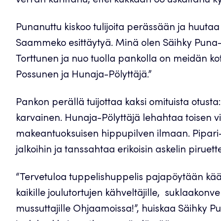
verran kurittanu, ettei kukkaan oo uskaltanu ky
Punanuttu kiskoo tulijoita perässään ja huut
Saammeko esittäytyä. Minä olen Säihky Puna-P
Torttunen ja nuo tuolla pankolla on meidän ko
Possunen ja Hunaja-Pölyttäjä.”
Pankon perällä tuijottaa kaksi omituista otusta
karvainen. Hunaja-Pölyttäjä lehahtaa toisen vie
makeantuoksuisen hippupilven ilmaan. Pipar
jalkoihin ja tanssahtaa erikoisin askelin piruette
“Tervetuloa tuppelishuppelis pajapöytään kää
kaikille joulutortujen kähveltäjille, suklaakonv
mussuttajille Ohjaamoissa!”, huiskaa Säihky Puna