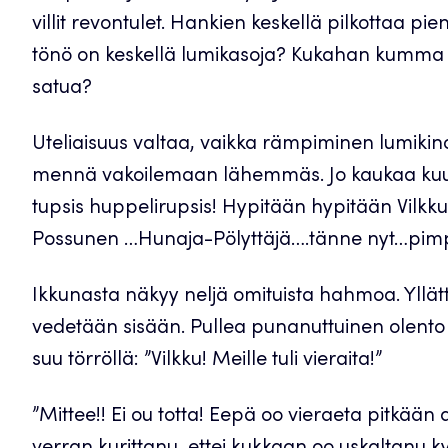
villit revontulet. Hankien keskellä pilkottaa pie
tönö on keskellä lumikasoja? Kukahan kumma 
satua?
Uteliaisuus valtaa, vaikka rämpiminen lumiki
mennä vakoilemaan lähemmäs. Jo kaukaa kuu
tupsis huppelirupsis! Hypitään hypitään Vilkku 
Possunen …Hunaja-Pölyttäjä….tänne nyt…pim
Ikkunasta näkyy neljä omituista hahmoa. Yllättä
vedetään sisään. Pullea punanuttuinen olento 
suu törröllä: ”Vilkku! Meille tuli vieraita!”
”Mittee!! Ei ou totta! Eepä oo vieraeta pitkää