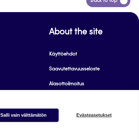
Siirry
Back to top
takaisin
sivun
alkuun
About the site
Käyttöehdot
Saavutettavuusseloste
Alasottoilmoitus
Tietoa evästeistä
Salli vain välttämätön
Evästeasetukset