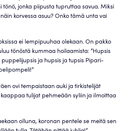
ni tönö, jonka piipusta tupruttaa savua. Miksi
näin korvessa asuu? Onko tämä unta vai
noksissa ei lempipuuhaa olekaan. On pakko
luu tönöstä kummaa hoilaamista: ”Hupsis
puppelijupsis ja hupsis ja tupsis Pipari-
pelipompeli!”
en ovi tempaistaan auki ja tirkistelijät
kaappaa tulijat pehmeään syliin ja ilmoittaa
n aekaan olluna, koronan pentele se meitä sen