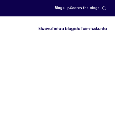
Blogs
Search the blogs
Etusivu
Tietoa blogista
Toimituskunta