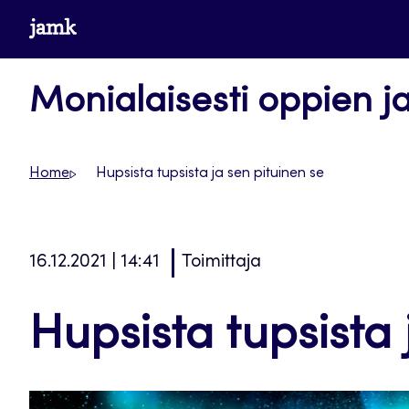
Siirry
www.jamk.fi
suoraan
sisältöön
Monialaisesti oppien j
Home
Hupsista tupsista ja sen pituinen se
16.12.2021 | 14:41
Toimittaja
Hupsista tupsista 