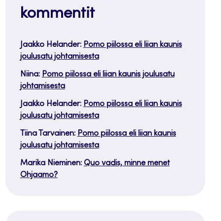
kommentit
Jaakko Helander
:
Pomo piilossa eli liian kaunis
joulusatu johtamisesta
Niina
:
Pomo piilossa eli liian kaunis joulusatu
johtamisesta
Jaakko Helander
:
Pomo piilossa eli liian kaunis
joulusatu johtamisesta
Tiina Tarvainen
:
Pomo piilossa eli liian kaunis
joulusatu johtamisesta
Marika Nieminen
:
Quo vadis, minne menet
Ohjaamo?