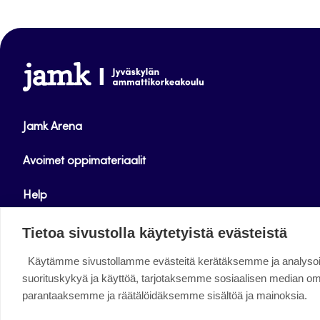
www.jamk.fi
Jamk Arena
Avoimet oppimateriaalit
Help
Verkkolehdet
Tietoa sivustolla käytetyistä evästeistä
Käytämme sivustollamme evästeitä kerätäksemme ja analys
Facebook
Instagram
Linkedin
Twitter
YouTube
suorituskykyä ja käyttöä, tarjotaksemme sosiaalisen median o
parantaaksemme ja räätälöidäksemme sisältöä ja mainoksia.