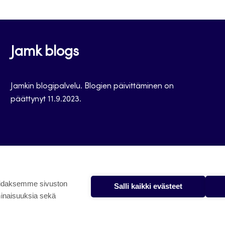
Jamk blogs
Jamkin blogipalvelu. Blogien päivittäminen on
päättynyt 11.9.2023.
oidaksemme sivuston
Salli kaikki evästeet
minaisuuksia sekä