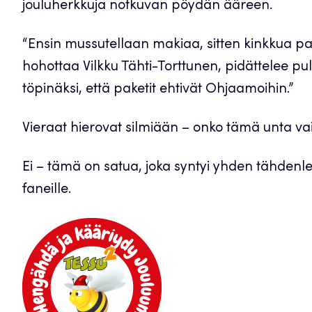
jouluherkkuja notkuvan pöydän ääreen.
“Ensin mussutellaan makiaa, sitten kinkkua pal
hohottaa Vilkku Tähti-Torttunen, pidättelee p
töpinäksi, että paketit ehtivät Ohjaamoihin.”
Vieraat hierovat silmiään – onko tämä unta vai
Ei – tämä on satua, joka syntyi yhden tähden
faneille.