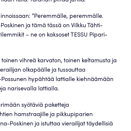
llään tulla. Tätähän pittää juhlia!”
aa innoissaan: ”Peremmälle, peremmälle.
oskinen ja tämä tässä on Vilkku Tähti-
tilemmikit – ne on kaksoset TESSU Pipari-
: toinen vihreä karvaton, toinen keltamusta ja
railijan olkapäälle ja tussauttaa
i-Possunen hypähtää lattialle kiehnäämään
ja narisevalla lattialla.
rimään syötäviä paketteja
ehtien hamstraajille ja pikkupiparien
-Poskinen ja istuttaa vierailijat täydellisiä