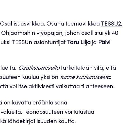
ös Osallisuusviikkoa. Osana teemaviikkoa
TESSU2,
 Ohjaamoihin -työpajan, johon osallistui yli 40
luksi TESSUn asiantuntijat
Taru Lilja
ja
Päivi
aluetta:
Osallistumisella
tarkoitetaan sitä, että
isuuteen kuuluu yksilön
tunne kuulumisesta
.
ttä voi itse aktiivisesti vaikuttaa tilanteeseen.
tä on kuvattu eräänlaisena
-alueita. Teoriaosuuteen voi tutustua
kä lähdekirjallisuuden kautta.