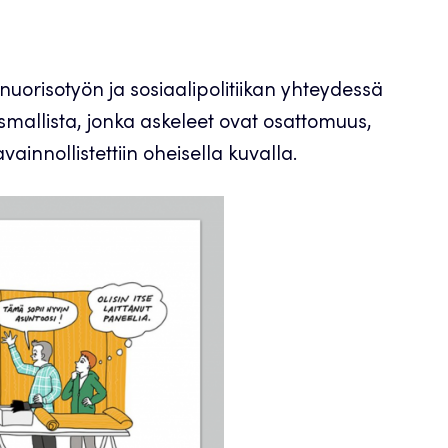
i nuorisotyön ja sosiaalipolitiikan yhteydessä
smallista, jonka askeleet ovat osattomuus,
ainnollistettiin oheisella kuvalla.