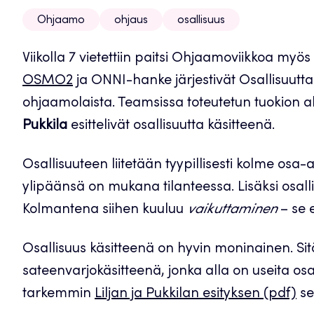
Ohjaamo
ohjaus
osallisuus
Viikolla 7 vietettiin paitsi Ohjaamoviikkoa my
OSMO2
ja ONNI-hanke järjestivät Osallisuutta
ohjaamolaista. Teamsissa toteutetun tuokion a
Pukkila
esittelivät osallisuutta käsitteenä.
Osallisuuteen liitetään tyypillisesti kolme osa-
ylipäänsä on mukana tilanteessa. Lisäksi osall
Kolmantena siihen kuuluu
vaikuttaminen
– se e
Osallisuus käsitteenä on hyvin moninainen. Si
sateenvarjokäsitteenä, jonka alla on useita osa
tarkemmin
Liljan ja Pukkilan esityksen (pdf)
se