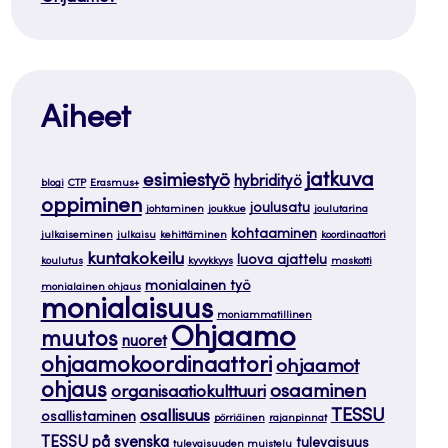
Aiheet
jatkuva
esimiestyö
hybridityö
blogi
CTP
Erasmus+
oppiminen
joulusatu
johtaminen
joukkue
joulutarina
kohtaaminen
julkaiseminen
julkaisu
kehittäminen
koordinaattori
kuntakokeilu
luova ajattelu
koulutus
kyvykkyys
maskotti
monialainen työ
monialainen ohjaus
monialaisuus
moniammatillinen
Ohjaamo
muutos
nuoret
ohjaamokoordinaattori
ohjaamot
ohjaus
osaaminen
organisaatiokulttuuri
TESSU
osallisuus
osallistaminen
pörriäinen
rajanpinnat
TESSU på svenska
tulevaisuus
tulevaisuuden muistelu