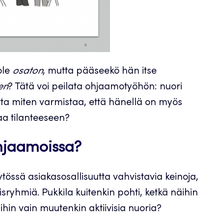
ole
osaton
, mutta pääseekö hän itse
en
? Tätä voi peilata ohjaamotyöhön: nuori
ta miten varmistaa, että hänellä on myös
taa tilanteeseen?
Ohjaamoissa?
tössä asiakasosallisuutta vahvistavia keinoja,
sryhmiä. Pukkila kuitenkin pohti, ketkä näihin
iihin vain muutenkin aktiivisia nuoria?