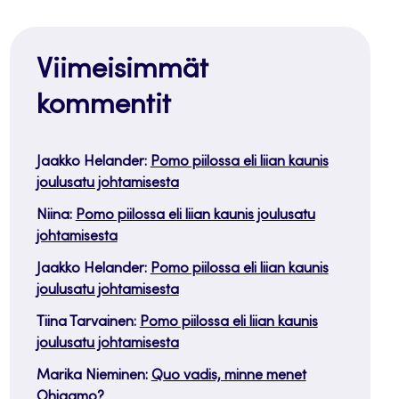
Viimeisimmät
kommentit
Jaakko Helander
:
Pomo piilossa eli liian kaunis
joulusatu johtamisesta
Niina
:
Pomo piilossa eli liian kaunis joulusatu
johtamisesta
Jaakko Helander
:
Pomo piilossa eli liian kaunis
joulusatu johtamisesta
Tiina Tarvainen
:
Pomo piilossa eli liian kaunis
joulusatu johtamisesta
Marika Nieminen
:
Quo vadis, minne menet
Ohjaamo?