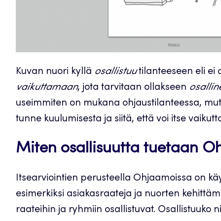
Kuvan nuori kyllä
osallistuu
tilanteeseen eli ei 
vaikuttamaan
, jota tarvitaan ollakseen
osallin
useimmiten on mukana ohjaustilanteessa, mut
tunne kuulumisesta ja siitä, että voi itse vaikut
Miten osallisuutta tuetaan 
Itsearviointien perusteella Ohjaamoissa on käy
esimerkiksi asiakasraateja ja nuorten kehittämi
raateihin ja ryhmiin osallistuvat. Osallistuuko n