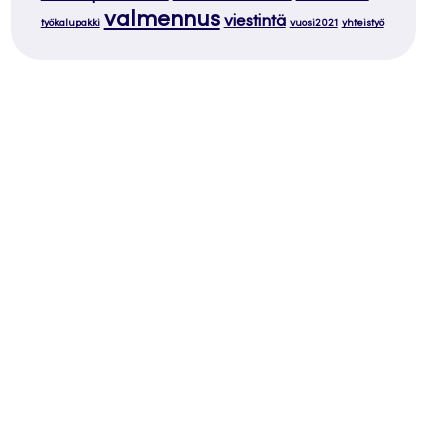
valmennus
viestintä
työkalupakki
vuosi2021
yhteistyö