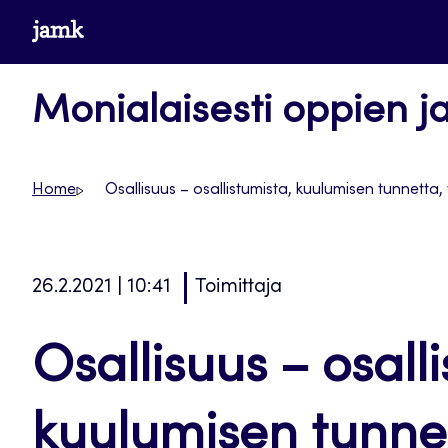
Siirry
www.jamk.fi
suoraan
sisältöön
Monialaisesti oppien j
Home
Osallisuus – osallistumista, kuulumisen tunnetta,
26.2.2021 | 10:41
Toimittaja
Osallisuus – osall
kuulumisen tunnet