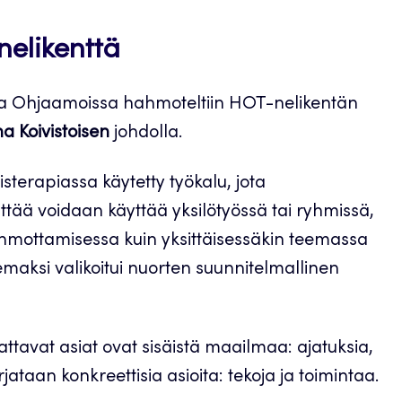
nelikenttä
utta Ohjaamoissa hahmoteltiin HOT-nelikentän
na Koivistoisen
johdolla.
terapiassa käytetty työkalu, jota
ää voidaan käyttää yksilötyössä tai ryhmissä,
mottamisessa kuin yksittäisessäkin teemassa
emaksi valikoitui nuorten suunnitelmallinen
attavat asiat ovat sisäistä maailmaa: ajatuksia,
rjataan konkreettisia asioita: tekoja ja toimintaa.