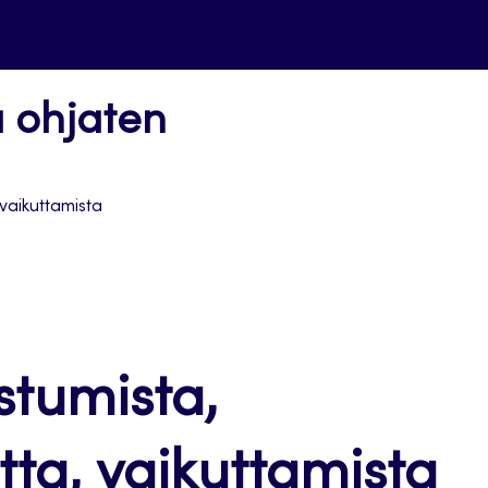
a ohjaten
 vaikuttamista
istumista,
ta, vaikuttamista