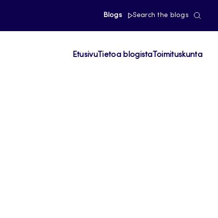
Blogs
Search the blogs
Etusivu
Tietoa blogista
Toimituskunta