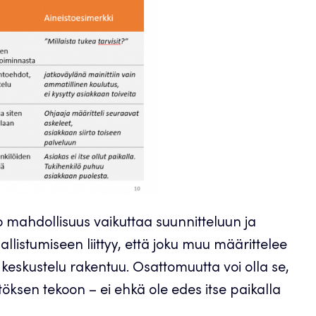
to mahdollisuus vaikuttaa suunnitteluun ja
llistumiseen liittyy, että joku muu määrittelee
 keskustelu rakentuu. Osattomuutta voi olla se,
ätöksen tekoon – ei ehkä ole edes itse paikalla