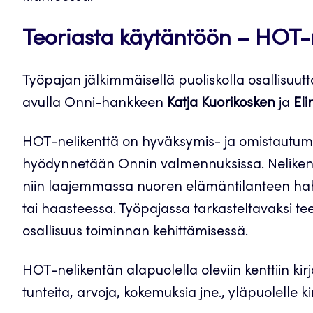
Teoriasta käytäntöön – HOT-
Työpajan jälkimmäisellä puoliskolla osallisu
avulla Onni-hankkeen
Katja Kuorikosken
ja
Eli
HOT-nelikenttä on hyväksymis- ja omistautumis
hyödynnetään Onnin valmennuksissa. Nelikentt
niin laajemmassa nuoren elämäntilanteen hah
tai haasteessa. Työpajassa tarkasteltavaksi te
osallisuus toiminnan kehittämisessä.
HOT-nelikentän alapuolella oleviin kenttiin kirj
tunteita, arvoja, kokemuksia jne., yläpuolelle ki