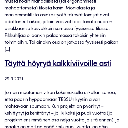
muista kodin mahdollisista (tai ergonomisesti
mahdottomista) tiloista käsin. Monialaista ja
moniammatillista asiakastyötä tekevät toimijat ovat
odottaneet aikaa, jolloin voisivat taas tavata nuoren
asiakkaansa kasvokkain samassa fyysisessä tilassa.
Pikkuhiljaa ollaankin palaamassa takaisin yhteisiin
toimitiloihin. Tai ainakin osa on jatkossa fyysisesti paikan
[…]
Täyttä höyryä kalkkiviivoille asti
29.9.2021
Jo näin muutaman viikon kokemuksella uskallan sanoa,
että pääsin hyppäämään TESSUn kyytiin aivan
mahtavaan saumaan. Kun projekti on pyörinyt –
kehittynyt ja kehittänyt – jo liki kaksi ja puoli vuotta (ja
projektin ensimmäinen osa neljä vuotta jo sitä ennen), ja
maaliin on matkaa enää reilu puoli vuotta, on näin