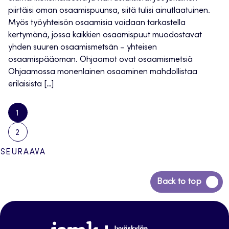
piirtäisi oman osaamispuunsa, siitä tulisi ainutlaatuinen.
Myös työyhteisön osaamisia voidaan tarkastella
kertymänä, jossa kaikkien osaamispuut muodostavat
yhden suuren osaamismetsän – yhteisen
osaamispääoman. Ohjaamot ovat osaamismetsiä
Ohjaamossa monenlainen osaaminen mahdollistaa
erilaisista […]
1
2
Artikkelien
SEURAAVA
sivutus
Siirry
Back to top
takaisin
sivun
alkuun
www.jamk.fi