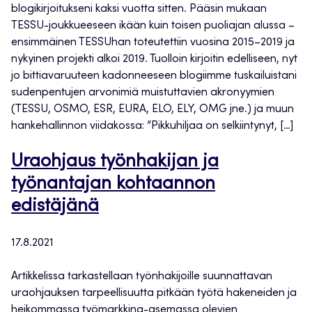
blogikirjoitukseni kaksi vuotta sitten. Pääsin mukaan
TESSU-joukkueeseen ikään kuin toisen puoliajan alussa –
ensimmäinen TESSUhan toteutettiin vuosina 2015–2019 ja
nykyinen projekti alkoi 2019. Tuolloin kirjoitin edelliseen, nyt
jo bittiavaruuteen kadonneeseen blogiimme tuskailuistani
sudenpentujen arvonimiä muistuttavien akronyymien
(TESSU, OSMO, ESR, EURA, ELO, ELY, OMG jne.) ja muun
hankehallinnon viidakossa: ”Pikkuhiljaa on selkiintynyt, […]
Uraohjaus työnhakijan ja
työnantajan kohtaannon
edistäjänä
17.8.2021
Artikkelissa tarkastellaan työnhakijoille suunnattavan
uraohjauksen tarpeellisuutta pitkään työtä hakeneiden ja
heikommassa työmarkkina-asemassa olevien