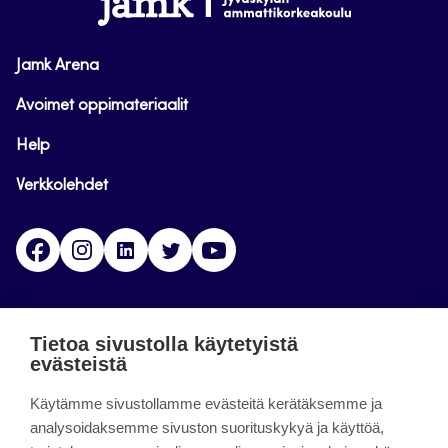
Jamk Arena
Avoimet oppimateriaalit
Help
Verkkolehdet
Facebook
Instagram
Linkedin
Twitter
YouTube
Jamk blogs
Tietoa sivustolla käytetyistä
evästeistä
Jamkin blogipalvelu. Blogien päivittäminen on
Käytämme sivustollamme evästeitä kerätäksemme ja
päättynyt 11.9.2023.
analysoidaksemme sivuston suorituskykyä ja käyttöä,