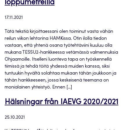
loppumetreillä
17.11.2021
Tätä tekstiä kirjoittaessani olen toiminut vasta vähän
reilun viikon lehtorina HAMKissa. Otin ilolla tiedon
vastaan, että yhtenä osana työtehtäviini kuuluu olla
mukana TESSU2-hankkeessa vetämässä valmennuksia
Ohjaamoille. Itselleni luonteva tapa on työskennellä
tiimissä ja tehdä töitä yhdessä muiden kanssa, siksi
tuntuukin hyvältä solahtaa mukaan tähän joukkoon ja
tähän hankkeeseen, jossa keskeisenä teemana on
monialainen yhteistyö. Ennen […]
Hälsningar från IAEVG 2020/2021
25.10.2021