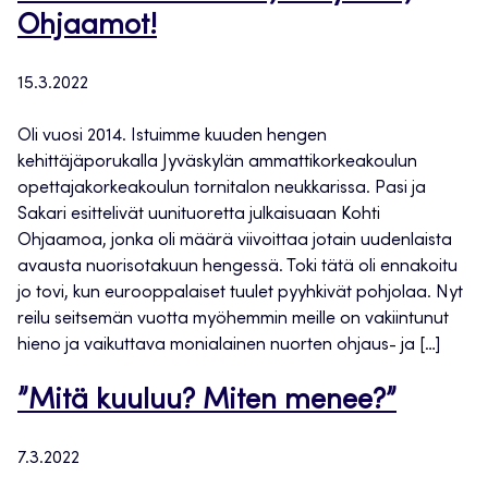
Ohjaamot!
15.3.2022
Oli vuosi 2014. Istuimme kuuden hengen
kehittäjäporukalla Jyväskylän ammattikorkeakoulun
opettajakorkeakoulun tornitalon neukkarissa. Pasi ja
Sakari esittelivät uunituoretta julkaisuaan Kohti
Ohjaamoa, jonka oli määrä viivoittaa jotain uudenlaista
avausta nuorisotakuun hengessä. Toki tätä oli ennakoitu
jo tovi, kun eurooppalaiset tuulet pyyhkivät pohjolaa. Nyt
reilu seitsemän vuotta myöhemmin meille on vakiintunut
hieno ja vaikuttava monialainen nuorten ohjaus- ja […]
”Mitä kuuluu? Miten menee?”
7.3.2022