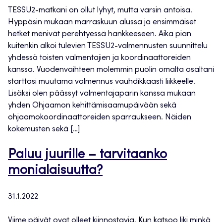
TESSU2-matkani on ollut lyhyt, mutta varsin antoisa.
Hyppäsin mukaan marraskuun alussa ja ensimmäiset
hetket menivät perehtyessä hankkeeseen. Aika pian
kuitenkin alkoi tulevien TESSU2-valmennusten suunnittelu
yhdessä toisten valmentajien ja koordinaattoreiden
kanssa. Vuodenvaihteen molemmin puolin omalta osaltani
starttasi muutama valmennus vauhdikkaasti liikkeelle.
Lisäksi olen päässyt valmentajaparin kanssa mukaan
yhden Ohjaamon kehittämisaamupäivään sekä
ohjaamokoordinaattoreiden sparraukseen. Näiden
kokemusten sekä […]
Paluu juurille – tarvitaanko
monialaisuutta?
31.1.2022
Viime päivät ovat olleet kiinnostavia. Kun katsoo liki minkä