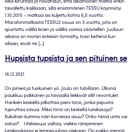
Aika kiiruhtaa ja havahdun, että aikamoinen matka onkin
taivallettu kaikkiaan, sillä ensimmäinen TESSU käynnistyi
1.10.2015 – matkaa siis kuljettu kohta 6,5 vuotta.
Maratonmatkasta TESSU2 osuus on 3 vuotta, jota on
spurtattu välillä kirien ja välillä voimia säästellen. Juoksun
aikana on moniin esteisiin törmätty, tosin ketteriä kun
ollaan, eivät ne […]
Hupsista tupsista ja sen pituinen se
16.12.2021
On pimeä ja tuiskuinen yö. Joulu on tuloillaan. Ulkona
paukkuu pakkanen ja taivaalla leikkivät villit revontulet.
Hankien keskellä pilkottaa pieni tönö, jonka piipusta
tupruttaa savua. Miksi tönö on keskellä lumikasoja?
Kukahan kumma näin korvessa asuu? Onko tämä unta vai
satua? Uteliaisuus valtaa, vaikka rämpiminen
lumikinoksissa ei lempipuuhaa olekaan. On pakko mennä