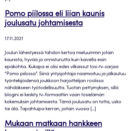
Pomo piilossa eli liian kaunis
joulusatu johtamisesta
17.11.2021
Joulun lähestyessä tahdon kertoa mieluummin jotain
kaunista, hyvää ja onnistunutta kuin kaivella esiin
epäkohtia. Kukapa ei olisi edes vilkaissut tosi-tv-sarjaa
”Pomo piilossa”. Siinä yritysjohtaja naamioituu ja jalkautuu
työntekijöidensä joukkoon harjoittelijan roolissa
nähdäkseen työtodellisuutta. Tuotan pettymyksen, sillä
blogini ei keskity tv-formaattiin vaan tosielämän
kokemuksiin johtamisesta. Tämä joulusatu on totta, usko
tai älä. Tapahtuipa kerran, joitain vuosia […]
Mukaan matkaan hankkeen