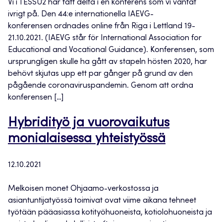
Vi i TESSU2 har fått delta i en konferens som vi väntat
ivrigt på. Den 44:e internationella IAEVG-
konferensen ordnades online från Riga i Lettland 19-
21.10.2021. (IAEVG står för International Association for
Educational and Vocational Guidance). Konferensen, som
ursprungligen skulle ha gått av stapeln hösten 2020, har
behövt skjutas upp ett par gånger på grund av den
pågående coronaviruspandemin. Genom att ordna
konferensen […]
Hybridityö ja vuorovaikutus
monialaisessa yhteistyössä
12.10.2021
Melkoisen monet Ohjaamo-verkostossa ja
asiantuntijatyössä toimivat ovat viime aikana tehneet
työtään pääasiassa kotityöhuoneista, kotiolohuoneista ja