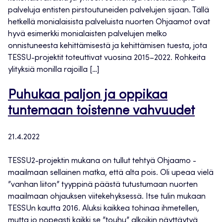
palveluja entisten pirstoutuneiden palvelujen sijaan. Tällä
hetkellä monialaisista palveluista nuorten Ohjaamot ovat
hyvä esimerkki monialaisten palvelujen melko
onnistuneesta kehittämisestä ja kehittämisen tuesta, jota
TESSU-projektit toteuttivat vuosina 2015–2022. Rohkeita
ylityksiä monilla rajoilla […]
Puhukaa paljon ja oppikaa
tuntemaan toistenne vahvuudet
21.4.2022
TESSU2-projektin mukana on tullut tehtyä Ohjaamo -
maailmaan sellainen matka, että alta pois. Oli upeaa vielä
”vanhan liiton” tyyppinä päästä tutustumaan nuorten
maailmaan ohjauksen viitekehyksessä. Itse tulin mukaan
TESSUn kautta 2016. Aluksi kaikkea tohinaa ihmetellen,
mutta jo nopeasti kaikki se ”touhu” alkoikin näyttäytyä