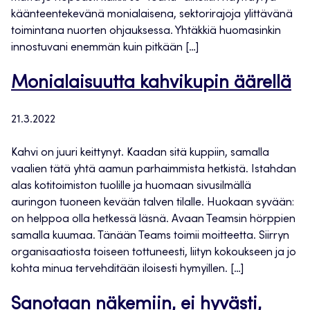
käänteentekevänä monialaisena, sektorirajoja ylittävänä
toimintana nuorten ohjauksessa. Yhtäkkiä huomasinkin
innostuvani enemmän kuin pitkään […]
Monialaisuutta kahvikupin äärellä
21.3.2022
Kahvi on juuri keittynyt. Kaadan sitä kuppiin, samalla
vaalien tätä yhtä aamun parhaimmista hetkistä. Istahdan
alas kotitoimiston tuolille ja huomaan sivusilmällä
auringon tuoneen kevään talven tilalle. Huokaan syvään:
on helppoa olla hetkessä läsnä. Avaan Teamsin hörppien
samalla kuumaa. Tänään Teams toimii moitteetta. Siirryn
organisaatiosta toiseen tottuneesti, liityn kokoukseen ja jo
kohta minua tervehditään iloisesti hymyillen. […]
Sanotaan näkemiin, ei hyvästi,