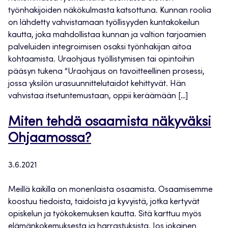
työnhakijoiden näkökulmasta katsottuna. Kunnan roolia
on lähdetty vahvistamaan työllisyyden kuntakokeilun
kautta, joka mahdollistaa kunnan ja valtion tarjoamien
palveluiden integroimisen osaksi työnhakijan aitoa
kohtaamista. Uraohjaus työllistymisen tai opintoihin
pääsyn tukena “Uraohjaus on tavoitteellinen prosessi,
jossa yksilön urasuunnittelutaidot kehittyvät. Hän
vahvistaa itsetuntemustaan, oppii keräämään […]
Miten tehdä osaamista näkyväksi
Ohjaamossa?
3.6.2021
Meillä kaikilla on monenlaista osaamista. Osaamisemme
koostuu tiedoista, taidoista ja kyvyistä, jotka kertyvät
opiskelun ja työkokemuksen kautta. Sitä karttuu myös
elämänkokemuksesta ja harrastuksista. Jos jokainen