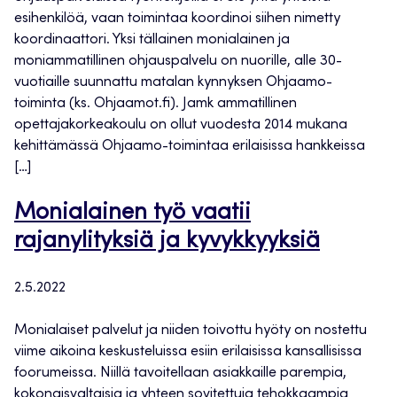
esihenkilöä, vaan toimintaa koordinoi siihen nimetty
koordinaattori. Yksi tällainen monialainen ja
moniammatillinen ohjauspalvelu on nuorille, alle 30-
vuotiaille suunnattu matalan kynnyksen Ohjaamo-
toiminta (ks. Ohjaamot.fi). Jamk ammatillinen
opettajakorkeakoulu on ollut vuodesta 2014 mukana
kehittämässä Ohjaamo-toimintaa erilaisissa hankkeissa
[…]
Monialainen työ vaatii
rajanylityksiä ja kyvykkyyksiä
2.5.2022
Monialaiset palvelut ja niiden toivottu hyöty on nostettu
viime aikoina keskusteluissa esiin erilaisissa kansallisissa
foorumeissa. Niillä tavoitellaan asiakkaille parempia,
kokonaisvaltaisia ja yhteen sovitettuja tehokkaampia