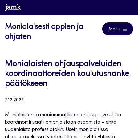
Siirry
www.jamk.fi
Blogs
suoraan
sisältöön
Monialaisesti oppien ja
Menu
ohjaten
Monialaisten ohjauspalveluiden
koordinaattoreiden koulutushanke
päätökseen
7.12.2022
Monialaisten ja moniammatillisten ohjauspalveluiden
koordinointi vaatii omanlaistaan osaamista – ehkä
uudenlaista professiotakin. Usein monialaisissa
ohjauspalveluissa työntekijöillä ei ole yhtä yhteistä