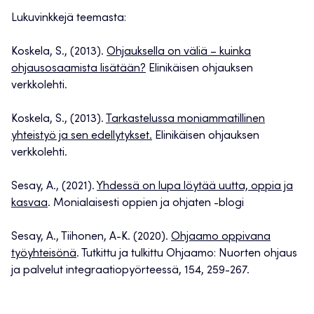
Lukuvinkkejä teemasta:
Koskela, S., (2013).
Ohjauksella on väliä – kuinka
ohjausosaamista lisätään?
Elinikäisen ohjauksen
verkkolehti.
Koskela, S., (2013).
Tarkastelussa moniammatillinen
yhteistyö ja sen edellytykset.
Elinikäisen ohjauksen
verkkolehti.
Sesay, A., (2021).
Yhdessä on lupa löytää uutta, oppia ja
kasvaa
. Monialaisesti oppien ja ohjaten -blogi
Sesay, A., Tiihonen, A-K. (2020).
Ohjaamo oppivana
työyhteisönä
. Tutkittu ja tulkittu Ohjaamo: Nuorten ohjaus
ja palvelut integraatiopyörteessä, 154, 259-267.