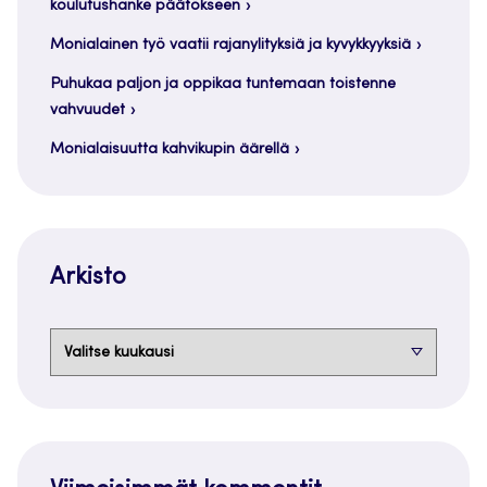
koulutushanke päätökseen
Monialainen työ vaatii rajanylityksiä ja kyvykkyyksiä
Puhukaa paljon ja oppikaa tuntemaan toistenne
vahvuudet
Monialaisuutta kahvikupin äärellä
Arkisto
Arkisto