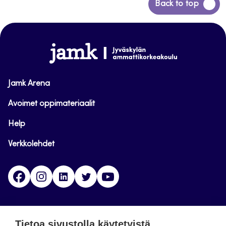
Siirry
Back to top
takaisin
sivun
alkuun
www.jamk.fi
Jamk Arena
Avoimet oppimateriaalit
Help
Verkkolehdet
Facebook
Instagram
Linkedin
Twitter
YouTube
Jamk blogs
Tietoa sivustolla käytetyistä