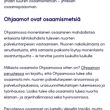
yhden suuren osaamismetsän – yhteisen
osaamispääoman.
Ohjaamot ovat osaamismetsiä
Ohjaamossa monenlainen osaaminen mahdollistaa
erilaisista lähtökohdista tulevien nuorten
palveluntarpeisiin vastaamisen. Nuoren näkökulmasta on
ainutlaatuista, että samasta paikasta löytyy monenlaista
asiantuntijuutta – ei tarvitse juosta luukulta luukulle.
Millaista osaamista Ohjaamoissa sitten on?
Ohjaamon
perusteissa
on kirjattu, että Ohjaamossa tulee olla
osaamista mm. nuoren palvelutarpeen arvioinnissa ja
palveluohjauksessa, urasuunnittelutaitojen tukemisessa ja
työnhaussa. Lisäksi tulee olla osaamista tukea nuorta
elämän- ja arjenhallinnassa sekä hyvinvoinnissa.
Perusteissa osaamiset on lueteltu yleisellä tasolla, mutta