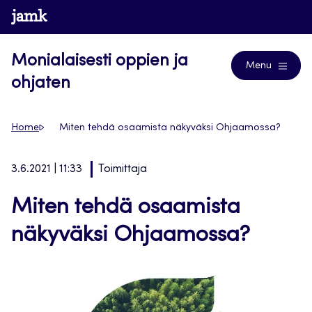
Siirry
www.jamk.fi
Blogs
suoraan
sisältöön
Monialaisesti oppien ja
Menu
ohjaten
Home
Miten tehdä osaamista näkyväksi Ohjaamossa?
3.6.2021 | 11:33
Toimittaja
Miten tehdä osaamista
näkyväksi Ohjaamossa?