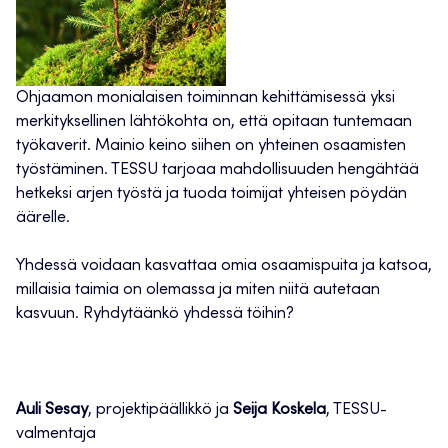
Ohjaamon monialaisen toiminnan kehittämisessä yksi
merkityksellinen lähtökohta on, että opitaan tuntemaan
työkaverit. Mainio keino siihen on yhteinen osaamisten
työstäminen. TESSU tarjoaa mahdollisuuden hengähtää
hetkeksi arjen työstä ja tuoda toimijat yhteisen pöydän
äärelle.
Yhdessä voidaan kasvattaa omia osaamispuita ja katsoa,
millaisia taimia on olemassa ja miten niitä autetaan
kasvuun. Ryhdytäänkö yhdessä töihin?
Auli Sesay
, projektipäällikkö ja
Seija Koskela
, TESSU-
valmentaja