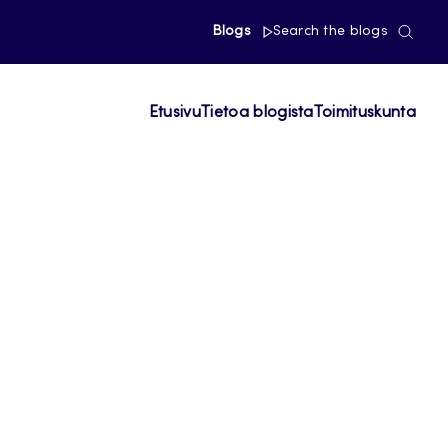
Blogs
Search the blogs
Etusivu
Tietoa blogista
Toimituskunta