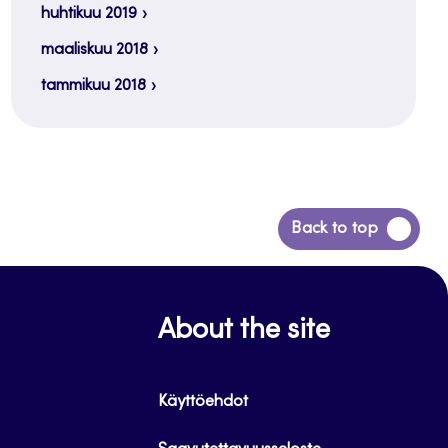
huhtikuu 2019
maaliskuu 2018
tammikuu 2018
Siirry
Back to top
takaisin
sivun
alkuun
About the site
Käyttöehdot