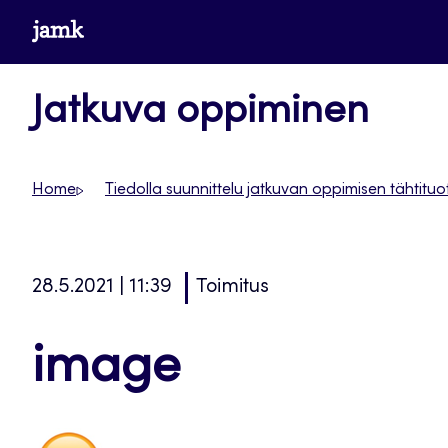
Siirry
www.jamk.fi
suoraan
sisältöön
Jatkuva oppiminen
Home
Tiedolla suunnittelu jatkuvan oppimisen tähtitu
28.5.2021 | 11:39
Toimitus
image