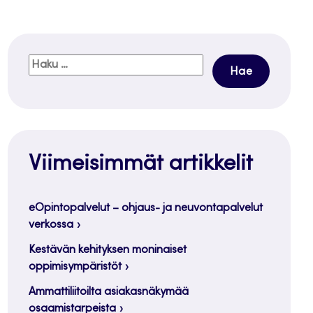
Haku:
Viimeisimmät artikkelit
eOpintopalvelut – ohjaus- ja neuvontapalvelut
verkossa
Kestävän kehityksen moninaiset
oppimisympäristöt
Ammattiliitoilta asiakasnäkymää
osaamistarpeista