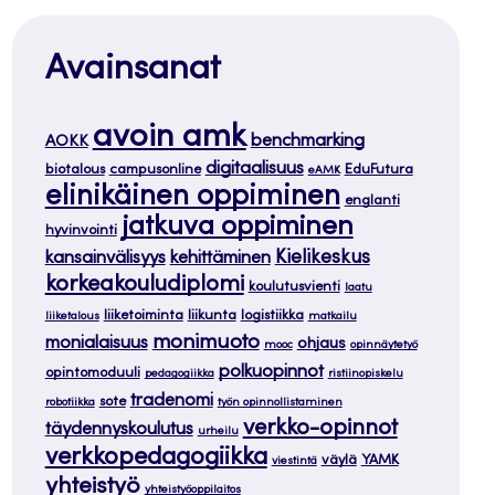
Avainsanat
avoin amk
benchmarking
AOKK
digitaalisuus
biotalous
campusonline
EduFutura
eAMK
elinikäinen oppiminen
englanti
jatkuva oppiminen
hyvinvointi
Kielikeskus
kansainvälisyys
kehittäminen
korkeakouludiplomi
koulutusvienti
laatu
liiketoiminta
liikunta
logistiikka
liiketalous
matkailu
monimuoto
monialaisuus
ohjaus
mooc
opinnäytetyö
polkuopinnot
opintomoduuli
pedagogiikka
ristiinopiskelu
tradenomi
sote
robotiikka
työn opinnollistaminen
verkko-opinnot
täydennyskoulutus
urheilu
verkkopedagogiikka
väylä
YAMK
viestintä
yhteistyö
yhteistyöoppilaitos