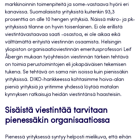
markkinoinnin toimenpiteitä ja some-vastaava hyörii eri
kanavissa. Suomalaisista yrityksistä kuitenkin 93,3
prosenttia on alle 10 hengen yrityksiä. Näissä mikro- ja pk-
yrityksissä tilanne on hyvin toisenlainen. Ei ole erillistä
viestintävastaavaa saati -osastoa, ei ole aikaa eikä
välttämättä erityistä viestinnän osaamista. Helsingin
yliopiston organisaatioviestinnän emeritusprofessori Leif
Åbergin mukaan työyhteisön viestinnän tärkein tehtävä
on toimia perustoimintojen eli jokapäiväisen tekemisen
tukena. Se tehtävä on sama niin isoissa kuin pienissäkin
yrityksissä. DIKO-hankkeessa kohtasimme hoiva-alan
pieniä yrityksiä ja yritimme yhdessä löytää matalan
kynnyksen ratkaisuja heidän viestintänsä haasteisiin.
Sisäistä viestintää tarvitaan
pienessäkin organisaatiossa
Pienessä yrityksessä syntyy helposti mielikuva, että eihän