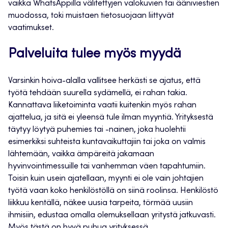
vaikka WhatsAppilla välitettyjen valokuvien tai ääniviestien
muodossa, toki muistaen tietosuojaan liittyvät
vaatimukset.
Palveluita tulee myös myydä
Varsinkin hoiva-alalla vallitsee herkästi se ajatus, että
työtä tehdään suurella sydämellä, ei rahan takia.
Kannattava liiketoiminta vaatii kuitenkin myös rahan
ajattelua, ja sitä ei yleensä tule ilman myyntiä. Yrityksestä
täytyy löytyä puhemies tai -nainen, joka huolehtii
esimerkiksi suhteista kuntavaikuttajiin tai joka on valmis
lähtemään, vaikka ämpäreitä jakamaan
hyvinvointimessuille tai vanhemman väen tapahtumiin.
Toisin kuin usein ajatellaan, myynti ei ole vain johtajien
työtä vaan koko henkilöstöllä on siinä roolinsa. Henkilöstö
liikkuu kentällä, näkee uusia tarpeita, törmää uusiin
ihmisiin, edustaa omalla olemuksellaan yritystä jatkuvasti.
Myös tästä on hyvä puhua yrityksessä.