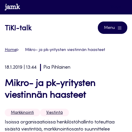
Siirry
www.jamk.fi
Blogs
suoraan
sisältöön
TiKI-talk
Menu
Home
Mikro- ja pk-yritysten viestinnän haasteet
18.1.2019 | 13:44
Pia Pihlainen
Mikro- ja pk-yritysten
viestinnän haasteet
Markkinointi
Viestintä
Isoissa organisaatioissa henkilöstöhallinto toteuttaa
sisäistä viestintää, markkinointiosasto suunnittelee