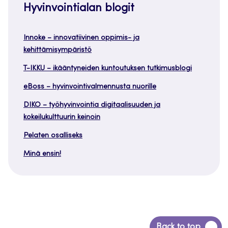
Hyvinvointialan blogit
Innoke – innovatiivinen oppimis- ja
kehittämisympäristö
T-IKKU – ikääntyneiden kuntoutuksen tutkimusblogi
eBoss – hyvinvointivalmennusta nuorille
DIKO – työhyvinvointia digitaalisuuden ja
kokeilukulttuurin keinoin
Pelaten osalliseks
Minä ensin!
Siirry
Back to top