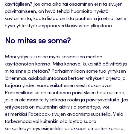
käyttäjilleen? Jos oma aika tai osaaminen ei riitä sivujen
päivittämiseen, on hyvä tehdä huomioita hyvistä
käytänteistä, koota listaa omista puutteista ja etsiä itselle
hyvä yhteistyökumppani verkkosivuston ylläpitoon.
No mites se some?
Moni yritys tuskailee myös sosiaalisen median
käyttöönoton kanssa. Mikä kanava, kuka sitä päivittää ja
mitä sinne pistetään? Parhaimmillaan some tuo yrityksen
lähemmäs asiakaskuntaansa kertoen yrityksen arjesta ja
tarjoaa yhden vuorovaikutteisen viestintäkanavan.
Pahimmillaan se on muutaman päivityksen hautausmaa,
jolle ei ole määritelty selkeää roolia ja päivitysvastuita. Jos
yrityksessä on muutenkin aktiivisia somettajia, voi
esimerkiksi Facebook-sivujen avaamista suositella. Vielä
tärkeämpää voi kuitenkin olla löytää suora
keskusteluyhteys esimerkiksi asiakkaan omaisten kanssa,