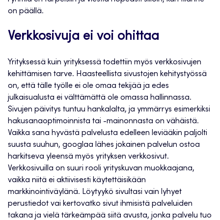
on päällä.
Verkkosivuja ei voi ohittaa
Yrityksessä kuin yrityksessä todettiin myös verkkosivujen
kehittämisen tarve. Haasteellista sivustojen kehitystyössä
on, että tälle työlle ei ole omaa tekijää ja edes
julkaisualusta ei välttämättä ole omassa hallinnassa.
Sivujen päivitys tuntuu hankalalta, ja ymmärrys esimerkiksi
hakusanaoptimoinnista tai -mainonnasta on vähäistä.
Vaikka sana hyvästä palvelusta edelleen leviääkin paljolti
suusta suuhun, googlaa lähes jokainen palvelun ostoa
harkitseva yleensä myös yrityksen verkkosivut.
Verkkosivuilla on suuri rooli yrityskuvan muokkaajana,
vaikka niitä ei aktiivisesti käytettäisikään
markkinointiväylänä. Löytyykö sivultasi vain lyhyet
perustiedot vai kertovatko sivut ihmisistä palveluiden
takana ja vielä tärkeämpää siitä avusta, jonka palvelu tuo