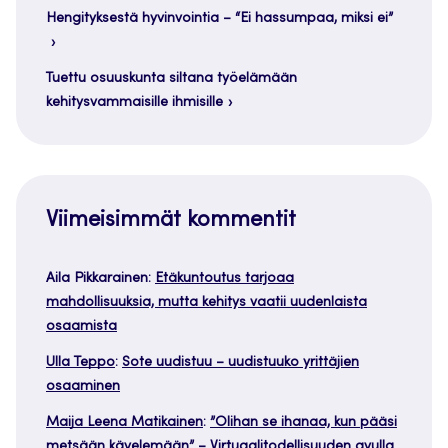
Hengityksestä hyvinvointia – “Ei hassumpaa, miksi ei”
Tuettu osuuskunta siltana työelämään
kehitysvammaisille ihmisille
Viimeisimmät kommentit
Aila Pikkarainen
:
Etäkuntoutus tarjoaa
mahdollisuuksia, mutta kehitys vaatii uudenlaista
osaamista
Ulla Teppo
:
Sote uudistuu – uudistuuko yrittäjien
osaaminen
Maija Leena Matikainen
:
”Olihan se ihanaa, kun pääsi
metsään kävelemään” – Virtuaalitodellisuuden avulla