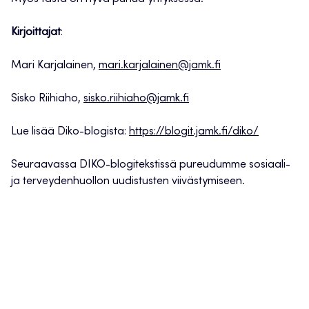
Kirjoittajat
:
Mari Karjalainen,
mari.karjalainen@jamk.fi
Sisko Riihiaho,
sisko.riihiaho@jamk.fi
Lue lisää Diko-blogista:
https://blogit.jamk.fi/diko/
Seuraavassa DIKO-blogitekstissä pureudumme sosiaali-
ja terveydenhuollon uudistusten viivästymiseen.