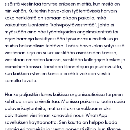
sisäistä viestintää tarvitse erikseen miettiä, kun meitä on
niin vähän. Kuitenkin hoiva-alan työtehtävissä harvoin
koko henkilöstö on samaan aikaan paikalla, mikä
vaikeuttaa luontaista ”kahvipöytäviestintää”. Johto ei
myöskään aina näe työntekijöiden ongelmakenttää tai
arjen harmeja keskittyessään työvuorosuunnitteluun ja
muihin hallinnollisiin tehtäviin. Lisäksi hoiva-alan yrityksissä
viestinnän kirjo on suuri: viestitään asiakkaiden kanssa,
viestitään omaisten kanssa, viestitään kollegojen kesken ja
esimiehen kanssa. Tarvitaan tilannetajua ja joustavuutta,
kun kaikkien ryhmien kanssa ei ehkä voikaan viestiä
samalla tavalla.
Hanke paljastikin lähes kaikissa organisaatioissa tarpeen
kehittää sisäistä viestintää. Monissa paikoissa luotiin uusia
palaverikäytänteitä, mutta niitäkin arvokkaammaksi
päivittäisen viestinnän kanavaksi nousi WhatsApp-
sovelluksen käyttöönotto. Sen kautta on helppo luoda
ryhmiä eri tarpeisiin ja viestiä nopeasti silloin, kun tilanne