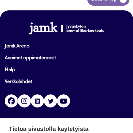
takaisin
sivun
alkuun
www.jamk.fi
Jamk Arena
Avoimet oppimateriaalit
Help
Verkkolehdet
Facebook
Instagram
Linkedin
Twitter
YouTube
Jamk blogs
Tietoa sivustolla käytetyistä