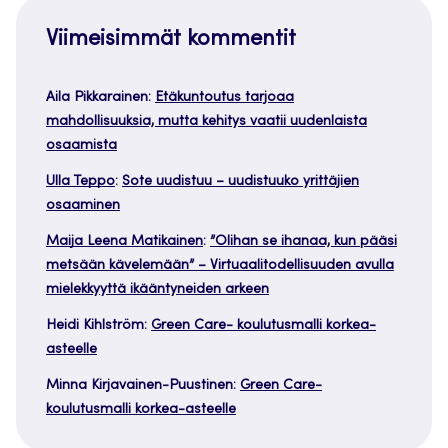
Viimeisimmät kommentit
Aila Pikkarainen
:
Etäkuntoutus tarjoaa
mahdollisuuksia, mutta kehitys vaatii uudenlaista
osaamista
Ulla Teppo
:
Sote uudistuu – uudistuuko yrittäjien
osaaminen
Maija Leena Matikainen
:
”Olihan se ihanaa, kun pääsi
metsään kävelemään” – Virtuaalitodellisuuden avulla
mielekkyyttä ikääntyneiden arkeen
Heidi Kihlström
:
Green Care- koulutusmalli korkea-
asteelle
Minna Kirjavainen-Puustinen
:
Green Care-
koulutusmalli korkea-asteelle