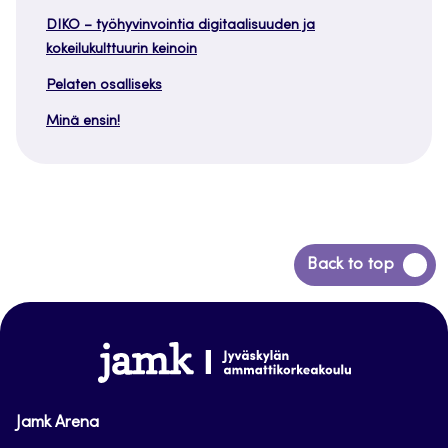
DIKO – työhyvinvointia digitaalisuuden ja
kokeilukulttuurin keinoin
Pelaten osalliseks
Minä ensin!
Siirry
Back to top
takaisin
sivun
alkuun
www.jamk.fi
Jamk Arena