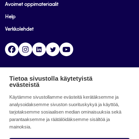
Avoimet oppimateriaalit
Help
Verkkolehdet
Facebook
Instagram
Linkedin
Twitter
YouTube
Jamk blogs
Tietoa sivustolla käytetyistä
evästeistä
Jamkin blogipalvelu. Blogien päivittäminen on
päättynyt 11.9.2023.
Käytämme sivustollamme evästeitä kerätäksemme ja
analysoidaksemme sivuston suorituskykyä ja käyttöä,
tarjotaksemme sosiaalisen median ominaisuuksia sekä
About the site
parantaaksemme ja räätälöidäksemme sisältöä ja
mainoksia.
Käyttöehdot