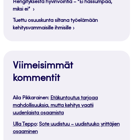
Hengityksestä hyvinvointia – “Ei hassumpaa,
miksi ei”
Tuettu osuuskunta siltana työelämään
kehitysvammaisille ihmisille
Viimeisimmät
kommentit
Aila Pikkarainen
:
Etäkuntoutus tarjoaa
mahdollisuuksia, mutta kehitys vaatii
uudenlaista osaamista
Ulla Teppo
:
Sote uudistuu – uudistuuko yrittäjien
osaaminen