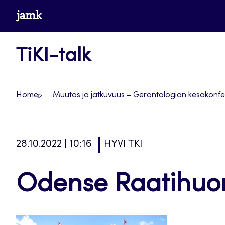
Siirry
www.jamk.fi
suoraan
sisältöön
TiKI-talk
Home
Muutos ja jatkuvuus – Gerontologian kesäkonfe
28.10.2022 | 10:16
HYVI TKI
Odense Raatihuo