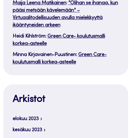
Maija Leena Matikainen
:
”Olihan se ihanaa, kun
pääsi metsään kävelemään” –
Virtuaalitodellisuuden avulla mielekkyyttä
ikääntyneiden arkeen
Heidi Kihlström
:
Green Care- koulutusmalli
korkea-asteelle
Minna Kirjavainen-Puustinen
:
Green Care-
koulutusmalli korkea-asteelle
Arkistot
elokuu 2023
kesäkuu 2023