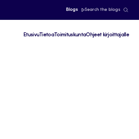
Blogs
Search the blogs
Etusivu
Tietoa
Toimituskunta
Ohjeet kirjoittajalle