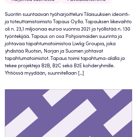
Harjoittelu Suomessa
Palveluliiketoiminta
Suoritin suuntaavan työharjoitteluni Tilaisuuksien ideointi-
ja toteuttamistoimisto Tapaus Oy:lla. Tapauksen liikevaihto
oli n. 23,1 miljoonaa euroa vuonna 2021 ja työllistää n. 130
työntekijää. Tapaus on osa Pohjoismaiden suurinta ja
johtavaa tapahtumatoimistoa Liwlig Groupia, joka
yhdistää Ruotsin, Norjan ja Suomen johtavat
tapahtumatoimistot. Tapaus toimii tapahtuma-alalla ja
tekee projekteja B2B, B2C sekä B2E kohderyhmille.
Yhtiössä myydään, suunnitellaan […]