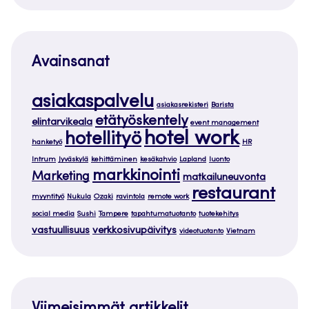
Avainsanat
asiakaspalvelu
asiakasrekisteri
Barista
etätyöskentely
elintarvikeala
event management
hotel work
hotellityö
hanketyö
HR
Intrum
Jyväskylä
kehittäminen
kesäkahvio
Lapland
luonto
markkinointi
Marketing
matkailuneuvonta
restaurant
myyntityö
Nukula
Ozaki
ravintola
remote work
social media
Sushi
Tampere
tapahtumatuotanto
tuotekehitys
vastuullisuus
verkkosivupäivitys
videotuotanto
Vietnam
Viimeisimmät artikkelit