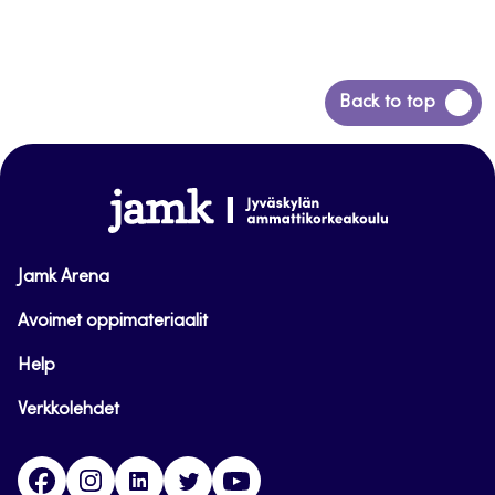
Siirry
Back to top
takaisin
sivun
alkuun
www.jamk.fi
Jamk Arena
Avoimet oppimateriaalit
Help
Verkkolehdet
Facebook
Instagram
Linkedin
Twitter
YouTube