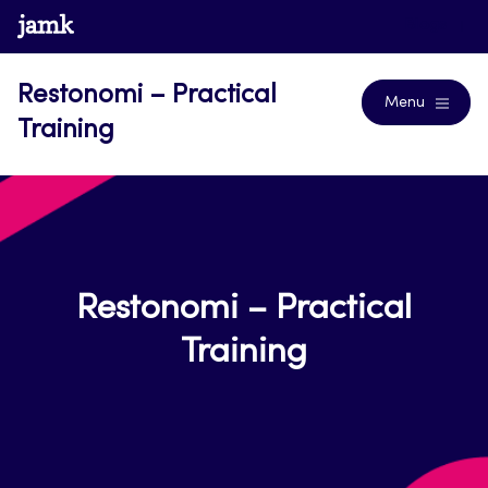
Siirry
www.jamk.fi
Blogs
suoraan
sisältöön
Restonomi – Practical
Menu
Training
Restonomi – Practical
Training