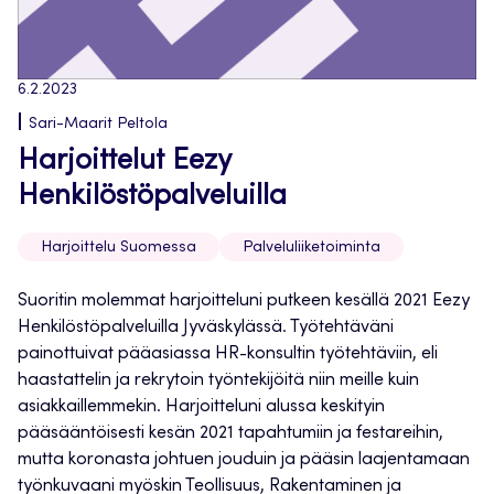
6.2.2023
Sari-Maarit Peltola
Harjoittelut Eezy
Henkilöstöpalveluilla
Harjoittelu Suomessa
Palveluliiketoiminta
Suoritin molemmat harjoitteluni putkeen kesällä 2021 Eezy
Henkilöstöpalveluilla Jyväskylässä. Työtehtäväni
painottuivat pääasiassa HR-konsultin työtehtäviin, eli
haastattelin ja rekrytoin työntekijöitä niin meille kuin
asiakkaillemmekin. Harjoitteluni alussa keskityin
pääsääntöisesti kesän 2021 tapahtumiin ja festareihin,
mutta koronasta johtuen jouduin ja pääsin laajentamaan
työnkuvaani myöskin Teollisuus, Rakentaminen ja