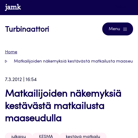
Siirry
www.jamk.fi
Blogs
suoraan
sisältöön
Turbinaattori
Menu
Home
Matkailijoiden näkemyksiä kestävästä matkailusta maaseudu
7.3.2012 | 16:54
Matkailijoiden näkemyksiä
kestävästä matkailusta
maaseudulla
julkaisu
KESMA
kestävä matkailu