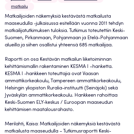
matkailu
Matkailijoiden näkemyksiä kestävästä matkailusta
maaseudulla -julkaisussa esitellään vuonna 2011 tehdyn
matkailijatutkimuksen tuloksia. Tutkimus toteutettiin Keski-
Suomen, Pirkanmaan, Pohjanmaan ja Etelä-Pohjanmaan
alueilla ja siihen osallistui yhteensä 685 matkailijaa.
Raportti on osa Kestävän matkailun liiketoiminnan
kehittämismallin rakentaminen KESMA I –hanketta.
KESMA I -hankkeen toteuttajia ovat Vaasan
ammattikorkeakoulu, Tampereen ammattikorkeakoulu,
Helsingin yliopiston Ruralia-instituutti (Seinäjoki) sekä
Jyväskylän ammattikorkeakoulu. Hankkeen rahoittaa
Keski-Suomen ELY-keskus / Euroopan maaseudun
kehittämisen maatalousrahasto.
Merilahti, Kaisa: Matkailijoiden näkemyksiä kestävästä
matkailusta maaseudulla – Tutkimusraportti Keski-