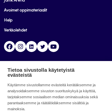
Jamk Arena
Avoimet oppimateriaalit
Help
Verkkolehdet
Facebook
Instagram
Linkedin
Twitter
YouTube
Jamk blogs
Tietoa sivustolla käytetyistä
evästeistä
Jamkin blogipalvelu. Blogien päivittäminen on
päättynyt 11.9.2023.
Käytämme sivustollamme evästeitä kerätäksemme ja
analysoidaksemme sivuston suorituskykyä ja käyttöä,
tarjotaksemme sosiaalisen median ominaisuuksia sekä
About the site
parantaaksemme ja räätälöidäksemme sisältöä ja
mainoksia.
Käyttöehdot