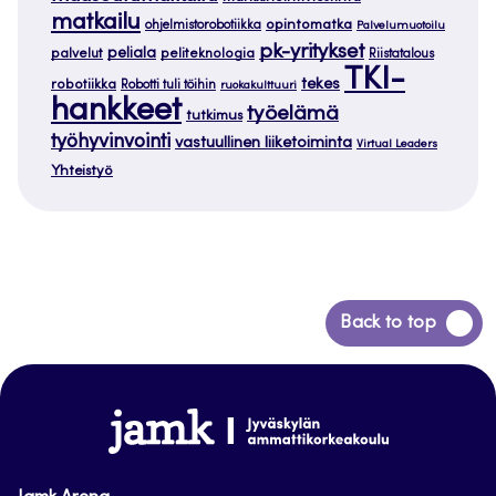
matkailu
opintomatka
ohjelmistorobotiikka
Palvelumuotoilu
pk-yritykset
peliala
palvelut
peliteknologia
Riistatalous
TKI-
tekes
robotiikka
Robotti tuli töihin
ruokakulttuuri
hankkeet
työelämä
tutkimus
työhyvinvointi
vastuullinen liiketoiminta
Virtual Leaders
Yhteistyö
Siirry
Back to top
takaisin
sivun
alkuun
www.jamk.fi