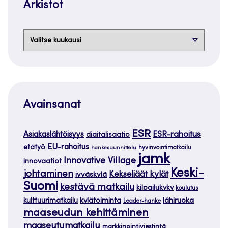
Arkistot
Arkistot
Avainsanat
ESR
ESR-rahoitus
Asiakaslähtöisyys
digitalisaatio
EU-rahoitus
etätyö
hankesuunnittelu
hyvinvointimatkailu
jamk
Innovative Village
innovaatiot
Keski-
johtaminen
Kekseliäät kylät
jyväskylä
Suomi
kestävä matkailu
kilpailukyky
koulutus
kylätoiminta
lähiruoka
kulttuurimatkailu
Leader-hanke
maaseudun kehittäminen
maaseutumatkailu
markkinointiviestintä