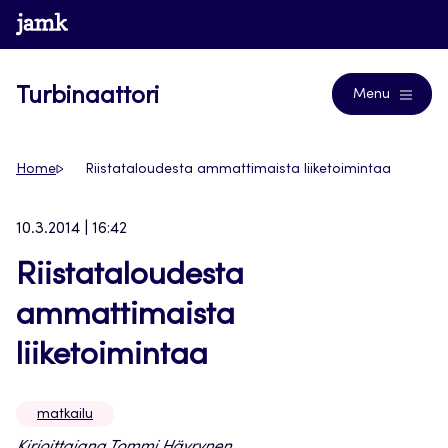
Siirry
www.jamk.fi
Blogs
suoraan
sisältöön
Turbinaattori
Menu
Home
Riistataloudesta ammattimaista liiketoimintaa
10.3.2014 | 16:42
Riistataloudesta
ammattimaista
liiketoimintaa
matkailu
Kirjoittajana Tommi Häyrynen