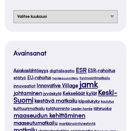
Arkistot
Avainsanat
ESR
ESR-rahoitus
Asiakaslähtöisyys
digitalisaatio
EU-rahoitus
etätyö
hankesuunnittelu
hyvinvointimatkailu
jamk
Innovative Village
innovaatiot
Keski-
johtaminen
Kekseliäät kylät
jyväskylä
Suomi
kestävä matkailu
kilpailukyky
koulutus
kylätoiminta
lähiruoka
kulttuurimatkailu
Leader-hanke
maaseudun kehittäminen
maaseutumatkailu
markkinointiviestintä
matkailu