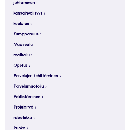
johtaminen
kansainvälisyys
koulutus
Kumppanuus
Maaseutu
matkailu
Opetus
Palvelujen kehittäminen
Palvelumuotoilu
Pelillistäminen
Projektityö
robotiikka
Ruoka