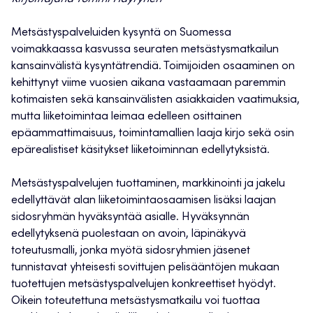
Metsästyspalveluiden kysyntä on Suomessa
voimakkaassa kasvussa seuraten metsästysmatkailun
kansainvälistä kysyntätrendiä. Toimijoiden osaaminen on
kehittynyt viime vuosien aikana vastaamaan paremmin
kotimaisten sekä kansainvälisten asiakkaiden vaatimuksia,
mutta liiketoimintaa leimaa edelleen osittainen
epäammattimaisuus, toimintamallien laaja kirjo sekä osin
epärealistiset käsitykset liiketoiminnan edellytyksistä.
Metsästyspalvelujen tuottaminen, markkinointi ja jakelu
edellyttävät alan liiketoimintaosaamisen lisäksi laajan
sidosryhmän hyväksyntää asialle. Hyväksynnän
edellytyksenä puolestaan on avoin, läpinäkyvä
toteutusmalli, jonka myötä sidosryhmien jäsenet
tunnistavat yhteisesti sovittujen pelisääntöjen mukaan
tuotettujen metsästyspalvelujen konkreettiset hyödyt.
Oikein toteutettuna metsästysmatkailu voi tuottaa