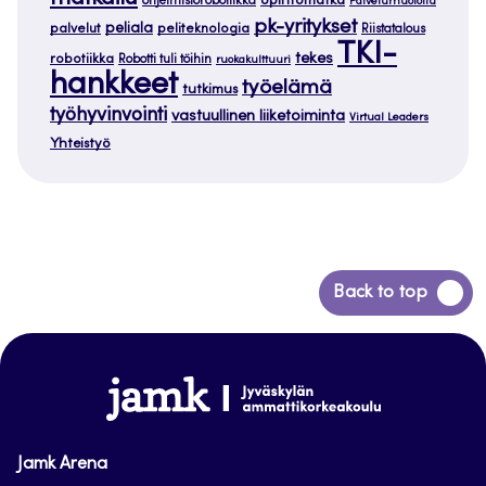
opintomatka
ohjelmistorobotiikka
Palvelumuotoilu
pk-yritykset
peliala
palvelut
peliteknologia
Riistatalous
TKI-
tekes
robotiikka
Robotti tuli töihin
ruokakulttuuri
hankkeet
työelämä
tutkimus
työhyvinvointi
vastuullinen liiketoiminta
Virtual Leaders
Yhteistyö
Siirry
Back to top
takaisin
sivun
alkuun
www.jamk.fi
Jamk Arena