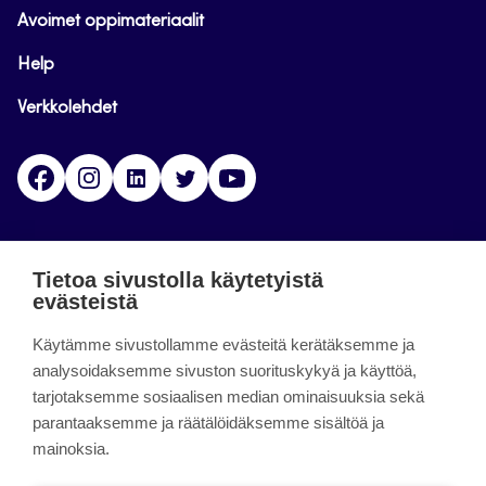
Avoimet oppimateriaalit
Help
Verkkolehdet
Facebook
Instagram
Linkedin
Twitter
YouTube
Jamk blogs
Tietoa sivustolla käytetyistä
evästeistä
Jamkin blogipalvelu. Blogien päivittäminen on
päättynyt 11.9.2023.
Käytämme sivustollamme evästeitä kerätäksemme ja
analysoidaksemme sivuston suorituskykyä ja käyttöä,
tarjotaksemme sosiaalisen median ominaisuuksia sekä
About the site
parantaaksemme ja räätälöidäksemme sisältöä ja
mainoksia.
Käyttöehdot