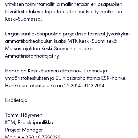
yrityksen toimintamallit ja mallinnetaan eri osapuolien
tavoitteita tukeva tapa toteuttaa metsästysmatkailua
Keski-Suomessa.
Organisaatio-osapuolina projektissa toimivat Jyväskylän
ammattikorkeakoulun lisäksi MTK Keski-Suomi sekä
Metsästäjäliiton Keski-Suomen piiri sekä
Ammattiriistanhoitajat ry.
Hanke on Keski-Suomen elinkeino-, liikenne- ja
ympäristökeskuksen ja EU:n osarahoittama ESR-hanke.
Hankkeen toteutusaika on 1.2.2014–31.12.2014.
Lisätietoja:
Tommi Häyrynen
KTM, Projektipäällikkö
Project Manager
Mobile + 358 40 7558226