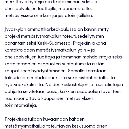
merkittäviä hyötyjä niin liiketoiminnan ydin- ja
oheispalvelujen tuottajille, maanomistajille,
metsästysseuroille kuin järjestötoimijoillekin.
Jyväskylän ammattikorkeakoulussa on käynnistetty
projekti metsästysmatkailun toteutusedellytysten
parantamiseksi Keski-Suomessa. Projektin aikana
kontaktoidaan metsästysmatkailun ydin – ja
oheispalvelujen tuottajia ja toiminnan mahdollistajia sekä
kartoitetaan eri osapuolien suhtautumista riistan
kaupalliseen hyödyntämiseen. Samalla kerrotaan
taloudellista mahdollisuuksista sekä riistanhoidollisista
hyötynäkökulmista. Näiden keskustelujen ja taustatietojen
pohjalta selvitetään uusia, kaikkien osapuolien tavoitteet
huomioonottavia kaupallisen metsästyksen
toimintamalleja.
Projektissa tullaan kuvaamaan kahden
metsästysmatkailua toteuttavan keskisuomalaisen