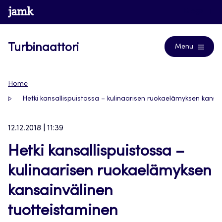
Siirry
www.jamk.fi
Blogs
suoraan
sisältöön
Turbinaattori
Menu
Home
Hetki kansallispuistossa – kulinaarisen ruokaelämyksen kansa
12.12.2018 | 11:39
Hetki kansallispuistossa –
kulinaarisen ruokaelämyksen
kansainvälinen
tuotteistaminen