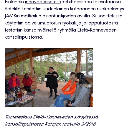
Finlandin
innovaatioseteliä
kehittäessään toimintaansa.
Setelillä kehitettiin uudenlainen kulinaarinen ruokaelämys
JAMKin matkailun asiantuntijoiden avulla. Suunnittelussa
käytettiin palvelumuotoilun työkaluja ja lopputuotosta
testattiin kansainvälisellä ryhmällä Etelä-Konneveden
kansallispuistossa.
Tuotetestaus Etelä-Konneveden syksyisessä
kansallispuistossa Kalajan laavulla 9/2018