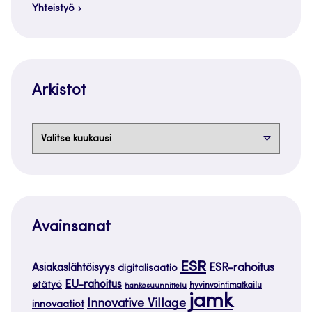
Yhteistyö
Arkistot
Arkistot
Avainsanat
ESR
ESR-rahoitus
Asiakaslähtöisyys
digitalisaatio
EU-rahoitus
etätyö
hankesuunnittelu
hyvinvointimatkailu
jamk
Innovative Village
innovaatiot