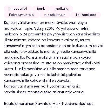
innovaatiot
jamk
matkailu
Palvelumuotoilu
ruokakulttuuri
TKI-hankkeet
Kansainvälistyminen on merkittävä kasvun väylä
matkailuyrittäjille. Syksyn 2018 Pk-yritysbarometrin
mukaan jo 24 prosentilla pk-yrityksistä on kansainvälistä
liiketoimintaa. Määrä on kasvanut vakaasti, mutta
kansainvälistymiseen panostaminen on laskussa, mikä voi
olla este tuloksekkaalle menestymiselle kansainvälisillä
markkinoilla. Kansainvälistyminen saatetaan kokea
vaikeana prosessina, mutta se on merkittävä askel kohti
uutta. Uusille markkina-alueille menemiseen tarvitaan
riskinottohalua ja valmiutta kehittää palvelua
kansainvälisille kohderyhmille sopivaksi.
Kansainvälistymiseen voi hyödyntää erilaisia
rahoitusinstrumentteja sekä asiantuntija-apua.
Rautalampilainen
Ravintola Hetki
hyödynsi Business