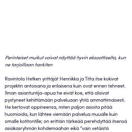
Perinteiset muikut voivat näyttää hyvin eksoottiselta, kun
ne tarjoillaan harkiten
Ravintola Hetken yrittäjät Henriikka ja Titta itse kokivat
projektin antoisana ja erilaisena kuin ovat ennen tehneet.
Ilman asiantuntija-apua he eivät koe, että olisivat
pystyneet kehittämään palveluaan yhtä ammattimaisesti.
He kertovat oppineensa, miten paljon asioita pitää
huomioida, kun lähtee viemään palvelua muualle kuin
omalle kotitontille; on erittäin tärkeää perehdyttää itsensä
asiakasryhmän kohdemaahan eikä ”vain vetäistä