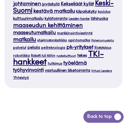
Keski-
johtaminen
Kekseliäät kylät
jyväskylä
Suomi
kestävä matkailu
kilpailukyky
koulutus
kylätoiminta
lähiruoka
kulttuurimatkailu
Leader-hanke
maaseudun kehittäminen
maaseutumatkailu
markkinointiviestintä
matkailu
opintomatka
ohjelmistorobotiikka
Palvelumuotoilu
pk-yritykset
peliala
palvelut
peliteknologia
Riistatalous
TKI-
tekes
robotiikka
Robotti tuli töihin
ruokakulttuuri
hankkeet
työelämä
tutkimus
työhyvinvointi
vastuullinen liiketoiminta
Virtual Leaders
Yhteistyö
Siirry
Back to top
takaisin