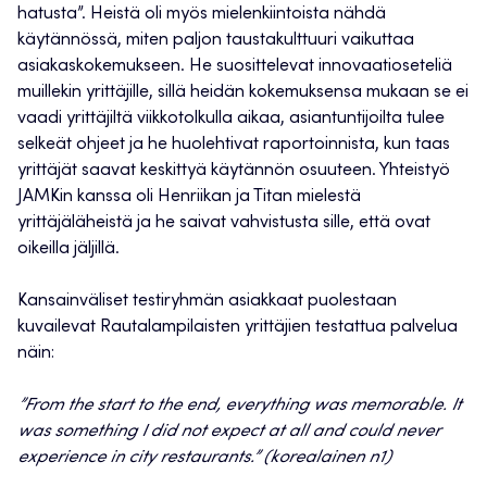
hatusta”. Heistä oli myös mielenkiintoista nähdä
käytännössä, miten paljon taustakulttuuri vaikuttaa
asiakaskokemukseen. He suosittelevat innovaatioseteliä
muillekin yrittäjille, sillä heidän kokemuksensa mukaan se ei
vaadi yrittäjiltä viikkotolkulla aikaa, asiantuntijoilta tulee
selkeät ohjeet ja he huolehtivat raportoinnista, kun taas
yrittäjät saavat keskittyä käytännön osuuteen. Yhteistyö
JAMKin kanssa oli Henriikan ja Titan mielestä
yrittäjäläheistä ja he saivat vahvistusta sille, että ovat
oikeilla jäljillä.
Kansainväliset testiryhmän asiakkaat puolestaan
kuvailevat Rautalampilaisten yrittäjien testattua palvelua
näin:
”From the start to the end, everything was memorable. It
was something I did not expect at all and
could never
experience in city restaurants.”
(korealainen n1)