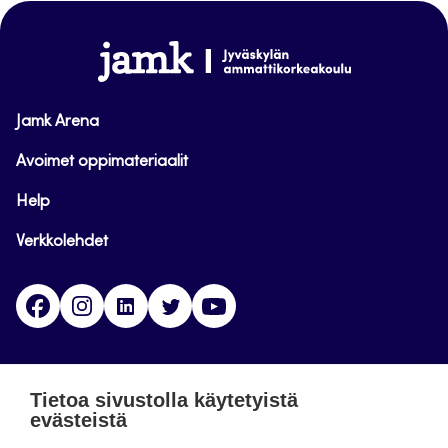
sivun
alkuun
www.jamk.fi
Jamk Arena
Avoimet oppimateriaalit
Help
Verkkolehdet
Facebook
Instagram
Linkedin
Twitter
YouTube
Jamk blogs
Tietoa sivustolla käytetyistä
evästeistä
Jamkin blogipalvelu. Blogien päivittäminen on