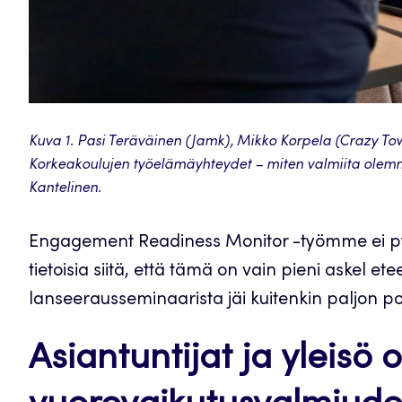
Kuva 1. Pasi Teräväinen (Jamk), Mikko Korpela (Crazy Tow
Korkeakoulujen työelämäyhteydet – miten valmiita olem
Kantelinen.
Engagement Readiness Monitor -työmme ei p
tietoisia siitä, että tämä on vain pieni aske
lanseerausseminaarista jäi kuitenkin paljon po
Asiantuntijat ja yleisö 