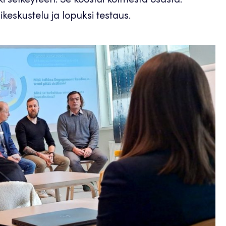
ki selkeyteen. Se koostui kolmesta osasta:
ikeskustelu ja lopuksi testaus.