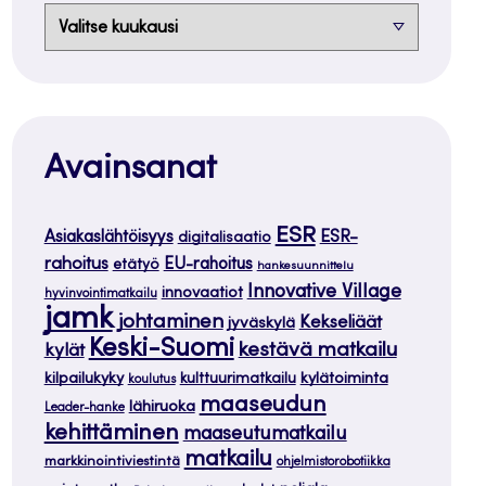
Arkistot
Avainsanat
ESR
ESR-
Asiakaslähtöisyys
digitalisaatio
rahoitus
EU-rahoitus
etätyö
hankesuunnittelu
Innovative Village
innovaatiot
hyvinvointimatkailu
jamk
johtaminen
Kekseliäät
jyväskylä
Keski-Suomi
kestävä matkailu
kylät
kilpailukyky
kylätoiminta
kulttuurimatkailu
koulutus
maaseudun
lähiruoka
Leader-hanke
kehittäminen
maaseutumatkailu
matkailu
markkinointiviestintä
ohjelmistorobotiikka