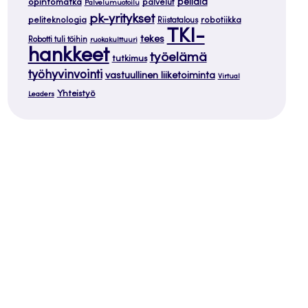
opintomatka
peliala
palvelut
Palvelumuotoilu
pk-yritykset
peliteknologia
robotiikka
Riistatalous
TKI-
tekes
Robotti tuli töihin
ruokakulttuuri
hankkeet
työelämä
tutkimus
työhyvinvointi
vastuullinen liiketoiminta
Virtual
Yhteistyö
Leaders