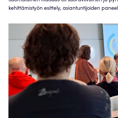
Suomalainen tilaisuus oli suoraviivainen ja pyr
kehittämistyön esittely, asiantuntijoiden paneel