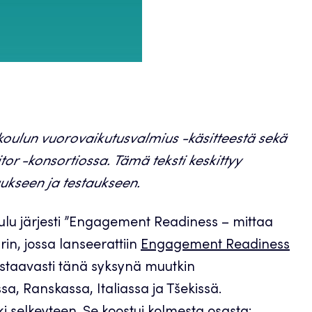
oulun vuorovaikutusvalmius -käsitteestä sekä
r -konsortiossa. Tämä teksti keskittyy
ukseen ja testaukseen.
lu järjesti ”Engagement Readiness – mittaa
in, jossa lanseerattiin
Engagement Readiness
staavasti tänä syksynä muutkin
a, Ranskassa, Italiassa ja Tšekissä.