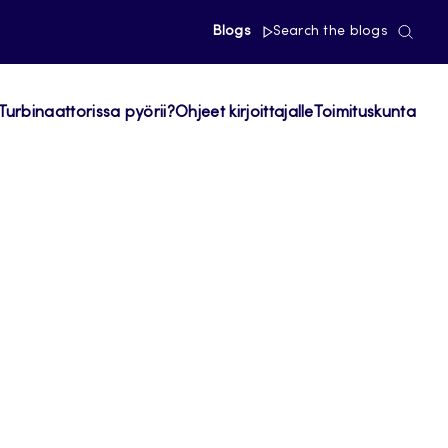
Blogs
Search the blogs
Turbinaattorissa pyörii?
Ohjeet kirjoittajalle
Toimituskunta