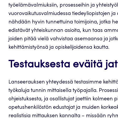
työelämävalmiuksiin, prosesseihin ja yhteisty
vuorovaikutusvalmiudessa tiedeyliopistojen ja 
nähdään hyvin tunnettuina toimijoina, jotka 
edistävät yhteiskunnan asioita, kun taas amma
joiden pitää vielä vahvistaa asemaansa ja jotk
kehittämistyönsä ja opiskelijoidensa kautta.
Testauksesta eväitä ja
Lanseerauksen yhteydessä testasimme kehit
työkaluja tunnin mittaisella työpajalla. Prosessis
ohjeistuksesta, ja osallistujat jaettiin kolmee
opetushenkilöstön edustajat ja muiden korkeak
realistisia mittauksen kannalta – missään ryh