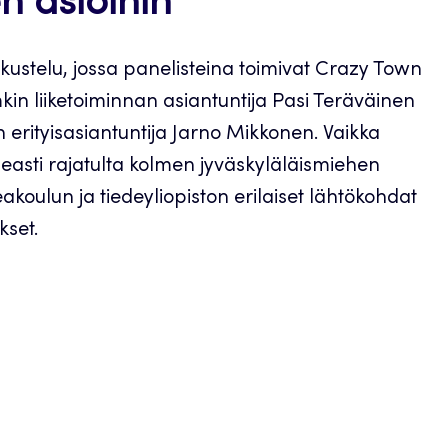
n asioihin
skustelu, jossa panelisteina toimivat Crazy Town
kin liiketoiminnan asiantuntija Pasi Teräväinen
 erityisasiantuntija Jarno Mikkonen. Vaikka
easti rajatulta kolmen jyväskyläläismiehen
koulun ja tiedeyliopiston erilaiset lähtökohdat
kset.