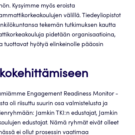
öhön. Kysyimme myös eroista
ammattikorkeakoulujen välillä. Tiedeyliopistot
henkilökuntansa tekemän tutkimuksen kautta
ttikorkeakouluja pidetään organisaatioina,
a tuottavat hyötyä elinkeinolle pääosin
tkokehittämiseen
tämiämme Engagement Readiness Monitor -
ta oli riisuttu suurin osa valmistelusta ja
n pienryhmään: Jamkin TKI:n edustajat, Jamkin
oulujen edustajat. Nämä ryhmät eivät olleet
mässä ei ollut prosessin vaatimaa