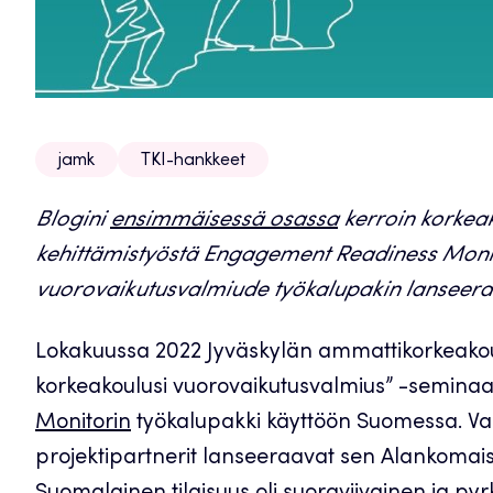
jamk
TKI-hankkeet
Blogini
ensimmäisessä osassa
kerroin korkeak
kehittämistyöstä Engagement Readiness Monito
vuorovaikutusvalmiude työkalupakin lanseera
Lokakuussa 2022 Jyväskylän ammattikorkeakou
korkeakoulusi vuorovaikutusvalmius” -seminaar
Monitorin
työkalupakki käyttöön Suomessa. Va
projektipartnerit lanseeraavat sen Alankomaiss