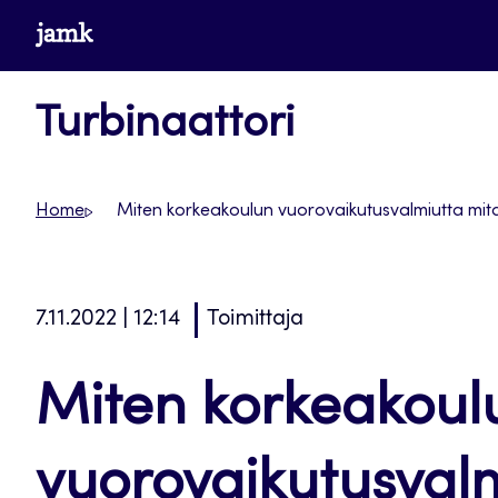
Siirry
www.jamk.fi
suoraan
sisältöön
Turbinaattori
Home
Miten korkeakoulun vuorovaikutusvalmiutta mit
7.11.2022 | 12:14
Toimittaja
Miten korkeakoul
vuorovaikutusval