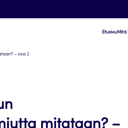
Etusivu
Mitä 
ataan? – osa 2
un
miutta mitataan? –