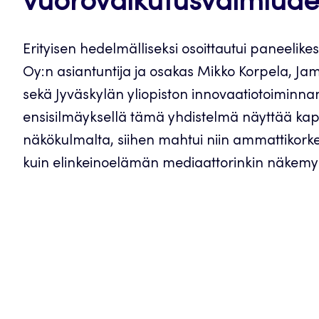
vuorovaikutusvalmiude
Erityisen hedelmälliseksi osoittautui paneelike
Oy:n asiantuntija ja osakas Mikko Korpela, Jam
sekä Jyväskylän yliopiston innovaatiotoiminnan
ensisilmäyksellä tämä yhdistelmä näyttää kap
näkökulmalta, siihen mahtui niin ammattikorkea
kuin elinkeinoelämän mediaattorinkin näkemy