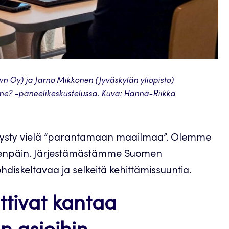
n Oy) ja Jarno Mikkonen (Jyväskylän yliopisto)
me? -paneelikeskustelussa. Kuva: Hanna-Riikka
ysty vielä ”parantamaan maailmaa”. Olemme
l eteenpäin. Järjestämästämme Suomen
hdiskeltavaa ja selkeitä kehittämissuuntia.
ottivat kantaa