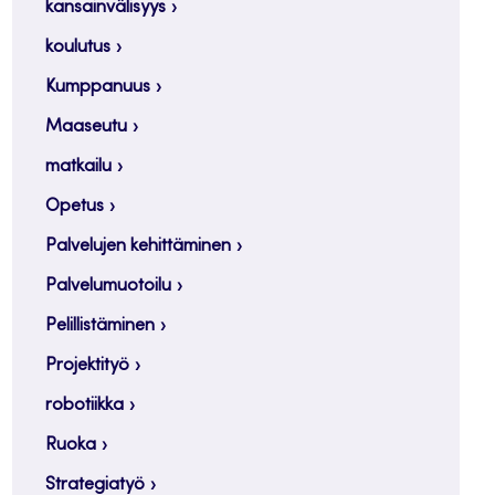
kansainvälisyys
koulutus
Kumppanuus
Maaseutu
matkailu
Opetus
Palvelujen kehittäminen
Palvelumuotoilu
Pelillistäminen
Projektityö
robotiikka
Ruoka
Strategiatyö