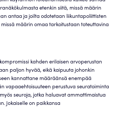
llin käytännön toteuttamisesta kulkee samaa
uranäkökulmasta etenkin siitä, missä määrin
n antaa ja joilta odotetaan liikuntapoliittisten
ja missä määrin omaa tarkoitustaan toteuttavina
 kompromissi kahden erilaisen arvoperustan
an paljon hyvää, eikä kaipuuta johonkin
tykseen kannattane määräänsä enempää
tään vapaaehtoisuuteen perustuva seuratoiminta
 myös seuroja, jotka haluavat ammattimaistua
an. Jokaiselle on paikkansa