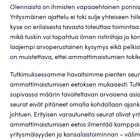
Olennaista on ihmisten vapaaehtoinen ponniste
Yritysmäinen ajattelu ei toki sulje yhteiseen hi
kyse on erilaisesta tavasta toteuttaa toimintaa.
mikä tuskin voi tapahtua ilman ristiriitoja ja 
laajempi arvoperustainen kysymys eikä pelkist
on muistettava, ettei ammattimaistumien tokik
Tutkimuksessamme havaitsimme pienten seuro
ammattimaistumisen eetoksen mukaisesti. Tutk
sopivassa määrin tavoiteltavan arvoisena asia
seurat eivät pitäneet omalla kohdallaan ajank
johtuen. Erityisen varautuneita seurat olivat y
ammattimaistumisen eetos ilmentää kamppail
yritysmäisyyden ja kansalaistoiminnan – välima