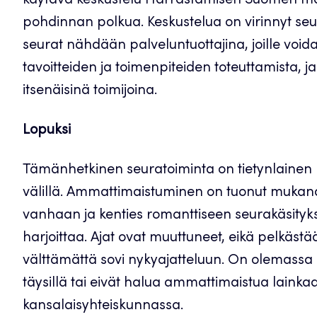
käytävä keskustelu Harrastamisen Suomen ma
pohdinnan polkua. Keskustelua on virinnyt se
seurat nähdään palveluntuottajina, joille voidaa
tavoitteiden ja toimenpiteiden toteuttamista, 
itsenäisinä toimijoina.
Lopuksi
Tämänhetkinen seuratoiminta on tietynlainen
välillä. Ammattimaistuminen on tuonut mukana
vanhaan ja kenties romanttiseen seurakäsi
harjoittaa. Ajat ovat muuttuneet, eikä pelkäs
välttämättä sovi nykyajatteluun. On olemassa
täysillä tai eivät halua ammattimaistua lainka
kansalaisyhteiskunnassa.