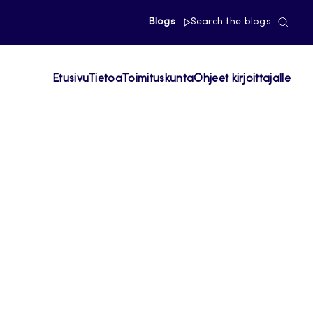
Blogs
Search the blogs
Etusivu
Tietoa
Toimituskunta
Ohjeet kirjoittajalle