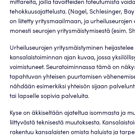
mittareita, joilla tavoitteiden toteutumista void
tehokkuusajattelusta. (Nagel, Schlesinger, Bay
on liitetty yritysmaailmaan, ja urheiluseuro
monesti seurojen yritysmäistymisestä (esim. Sh
Urheiluseurojen yritysmäistyminen heijastelee
kansalaistoiminnan ajan kuvaa, jossa yksilölli
voimistuneet. Seuratoiminnassa tämä on näk
tapahtuvan yhteisen puurtamisen vähenemisen
nähdään esimerkiksi yhteisön sijaan palvelunt
tai lapselle sopivia palveluita.
Kyse on äkkiseltään ajateltua isommasta ja m
liittyvästä teknisestä muutoksesta. Kansalaisto
rakentuu kansalaisten omista haluista ja tarp