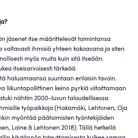
ja?
n jäsenet itse määrittelevät toimintansa
ta valtavasti ihmisiä yhteen kokoavana ja siten
ollisesti myös muita kuin sitä itseään.
ukea itseisarvoisesti tärkeää
itä haluamaansa suuntaan erilaisin tavoin.
liikuntapoliittinen keino pyrkiä viitoittamaan
tuki nähtiin 2000-luvun taloudellisessa
misille työpaikkoja (Hakamäki, Lehtonen, Oja
inkin myöntää päätoimisten työntekijöiden
, Laine & Lehtonen 2018). Tällä hetkellä