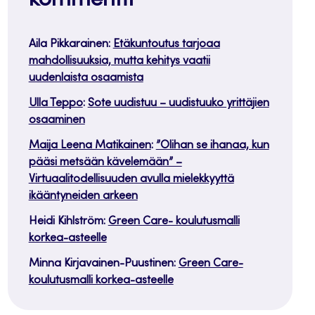
kommentit
Aila Pikkarainen
:
Etäkuntoutus tarjoaa
mahdollisuuksia, mutta kehitys vaatii
uudenlaista osaamista
Ulla Teppo
:
Sote uudistuu – uudistuuko yrittäjien
osaaminen
Maija Leena Matikainen
:
”Olihan se ihanaa, kun
pääsi metsään kävelemään” –
Virtuaalitodellisuuden avulla mielekkyyttä
ikääntyneiden arkeen
Heidi Kihlström
:
Green Care- koulutusmalli
korkea-asteelle
Minna Kirjavainen-Puustinen
:
Green Care-
koulutusmalli korkea-asteelle