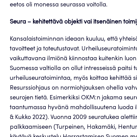
eetos oli monessa seurassa voitolla.
Seura – kehitettävä objekti vai itsenäinen toimi
Kansalaistoiminnan ideaan kuuluu, että yhteisö
tavoitteet ja toteutustavat. Urheiluseuratoimin
vaikuttavana ilmiönä kiinnostaa kuitenkin luonn
Suomessa valtiolla on ollut intresseissä paitsi t
urheiluseuratoimintaa, myös koittaa kehittää s
Resurssiohjaus on normiohjauksen ohella vahva 
seurojen tietä. Esimerkiksi OKM:n jakama seura
taantumassa hyvänä mahdollisuutena luoda ih
& Kukko 2022). Vuonna 2009 seuratukea aletti
palkkaamiseen (Turpeinen, Hakamäki, Hentunen