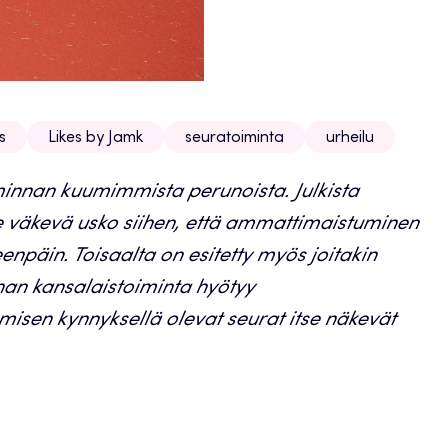
s
Likes by Jamk
seuratoiminta
urheilu
innan kuumimmista perunoista. Julkista
see väkevä usko siihen, että ammattimaistuminen
npäin. Toisaalta on esitetty myös joitakin
unnan kansalaistoiminta hyötyy
sen kynnyksellä olevat seurat itse näkevät