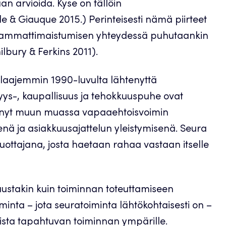
aan arvioida. Kyse on tällöin
le & Giauque 2015.) Perinteisesti nämä piirteet
jen ammattimaistumisen yhteydessä puhutaankin
ilbury & Ferkins 2011).
 laajemmin 1990-luvulta lähtenyttä
syys-, kaupallisuus ja tehokkuuspuhe ovat
ynyt muun muassa vapaaehtoisvoimin
ä ja asiakkuusajattelun yleistymisenä. Seura
uottajana, josta haetaan rahaa vastaan itselle
uustakin kuin toiminnan toteuttamiseen
iminta – jota seuratoiminta lähtökohtaisesti on –
eista tapahtuvan toiminnan ympärille.