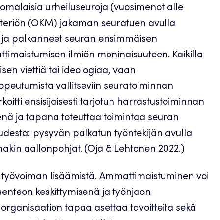
malaisia urheiluseuroja (vuosimenot alle
nisteriön (OKM) jakaman seuratuen avulla
a ja palkanneet seuran ensimmäisen
ttimaistumisen ilmiön moninaisuuteen. Kaikilla
en viettiä tai ideologiaa, vaan
opeutumista vallitseviin seuratoiminnan
itti ensisijaisesti tarjotun harrastustoiminnan
enä ja tapana toteuttaa toimintaa seuran
udesta: pysyvän palkatun työntekijän avulla
ainakin aallonpohjat. (Oja & Lehtonen 2022.)
 työvoiman lisäämistä. Ammattimaistuminen voi
senteon keskittymisenä ja työnjaon
 organisaation tapaa asettaa tavoitteita sekä