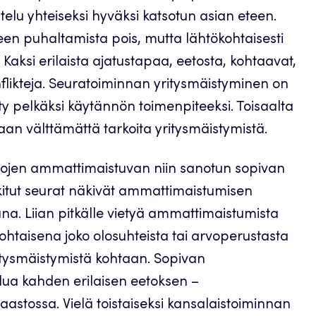
lu yhteiseksi hyväksi katsotun asian eteen.
ileen puhaltamista pois, mutta lähtökohtaisesti
 Kaksi erilaista ajatustapaa, eetosta, kohtaavat,
konflikteja. Seuratoiminnan yritysmäistyminen on
y pelkäksi käytännön toimenpiteeksi. Toisaalta
aan välttämättä tarkoita yritysmäistymistä.
jen ammattimaistuvan niin sanotun sopivan
itut seurat näkivät ammattimaistumisen
na. Liian pitkälle vietyä ammattimaistumista
ohtaisena joko olosuhteista tai arvoperustasta
ritysmäistymistä kohtaan. Sopivan
ua kahden erilaisen eetoksen –
astossa. Vielä toistaiseksi kansalaistoiminnan