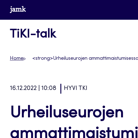
Siirry
www.jamk.fi
suoraan
sisältöön
TiKI-talk
Home
<strong>Urheiluseurojen ammattimaistumisessa 
16.12.2022 | 10:08
HYVI TKI
Urheiluseurojen
ammattimaistumis