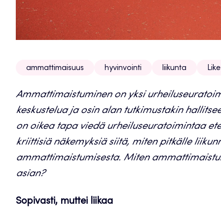
ammattimaisuus
hyvinvointi
liikunta
Like
Ammattimaistuminen on yksi urheiluseuratoim
keskustelua ja osin alan tutkimustakin hallit
on oikea tapa viedä urheiluseuratoimintaa etee
kriittisiä näkemyksiä siitä, miten pitkälle liik
ammattimaistumisesta. Miten ammattimaistumi
asian?
Sopivasti, muttei liikaa