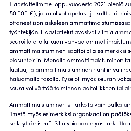
Haastattelimme loppuvuodesta 2021 pieniä suo
50 000 €), jotka olivat opetus- ja kulttuurimi
ottaneet ison askeleen ammattimaistumisess
työntekijän. Haastattelut avasivat silmiä amma
seuroilla ei ollutkaan vahvaa ammattimaistumis
ammattimaistuminen saattoi olla esimerkiksi s
olosuhteisiin. Monelle ammattimaistuminen tarko
laatua, ja ammattimaistuminen nähtiin väline
haluamalla tasolla. Kyse oli myös seuran vaka
seura voi välttää toiminnan aaltoliikkeen tai 
Ammattimaistuminen ei tarkoita vain palkatun
ilmetä myös esimerkiksi organisaation päätök
selkeyttämisenä. Sillä voidaan myös tarkoittaa