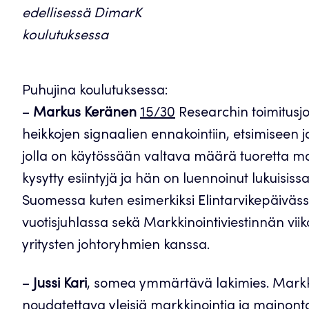
edellisessä DimarK
koulutuksessa
Puhujina koulutuksessa:
–
Markus Keränen
15/30
Researchin toimitusjoht
heikkojen signaalien ennakointiin, etsimiseen 
jolla on käytössään valtava määrä tuoretta ma
kysytty esiintyjä ja hän on luennoinut lukuisis
Suomessa kuten esimerkiksi Elintarvikepäiväss
vuotisjuhlassa sekä Markkinointiviestinnän viiko
yritysten johtoryhmien kanssa.
–
Jussi Kari
, somea ymmärtävä lakimies. Markk
noudatettava yleisiä markkinointia ja mainonta