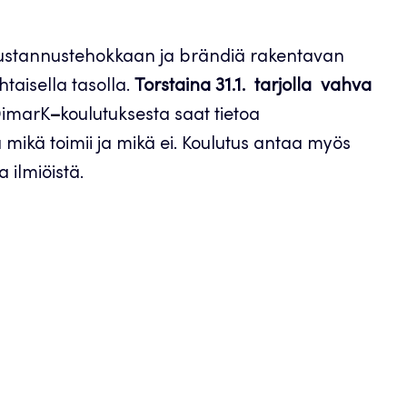
 kustannustehokkaan ja brändiä rakentavan
taisella tasolla.
Torstaina 31.1. tarjolla vahva
DimarK
–
koulutuksesta saat tietoa
 mikä toimii ja mikä ei. Koulutus antaa myös
a ilmiöistä.