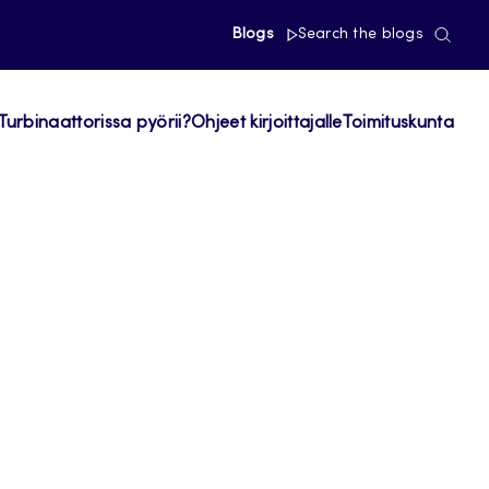
Blogs
Search the blogs
Turbinaattorissa pyörii?
Ohjeet kirjoittajalle
Toimituskunta