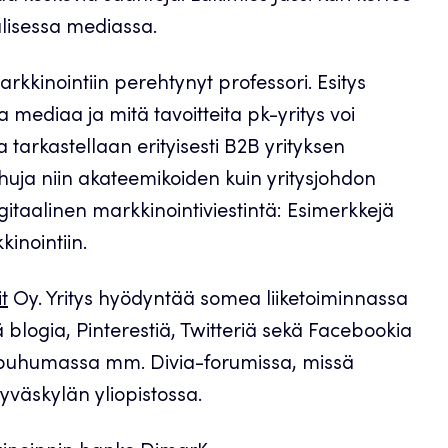
aalisessa mediassa.
arkkinointiin perehtynyt professori. Esitys
 mediaa ja mitä tavoitteita pk-yritys voi
 tarkastellaan erityisesti B2B yrityksen
huja niin akateemikoiden kuin yritysjohdon
gitaalinen markkinointiviestintä: Esimerkkejä
kinointiin.
t
Oy. Yritys hyödyntää somea liiketoiminnassa
ää blogia, Pinterestiä, Twitteriä sekä Facebookia
t puhumassa mm. Divia-forumissa, missä
Jyväskylän yliopistossa.