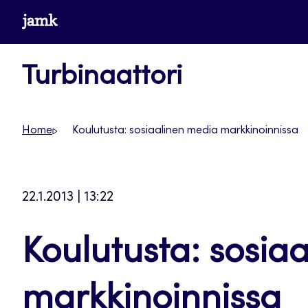
Siirry
www.jamk.fi
suoraan
sisältöön
Turbinaattori
Home
Koulutusta: sosiaalinen media markkinoinnissa
22.1.2013 | 13:22
Koulutusta: sosia
markkinoinnissa