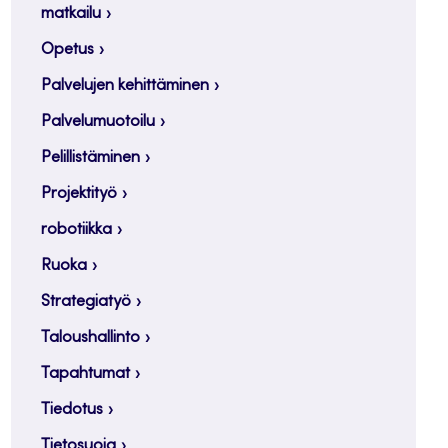
matkailu
Opetus
Palvelujen kehittäminen
Palvelumuotoilu
Pelillistäminen
Projektityö
robotiikka
Ruoka
Strategiatyö
Taloushallinto
Tapahtumat
Tiedotus
Tietosuoja