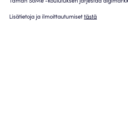
Tämän SoMe -koulutuksen järjestää digimark
Lisätietoja ja ilmoittautumiset
tästä