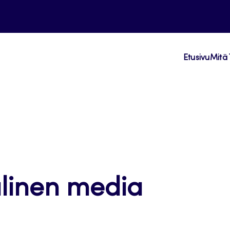
Etusivu
Mitä 
alinen media