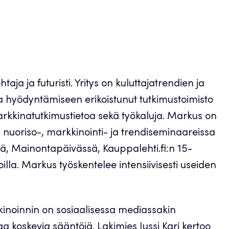
aja ja futuristi. Yritys on kuluttajatrendien ja
ja hyödyntämiseen erikoistunut tutkimustoimisto
rkkinatutkimustietoa sekä työkaluja. Markus on
sa nuoriso-, markkinointi- ja trendiseminaareissa
ä, Mainontapäivässä, Kauppalehti.fi:n 15-
illa. Markus työskentelee intensiivisesti useiden
inoinnin on sosiaalisessa mediassakin
a koskevia sääntöjä. Lakimies Jussi Kari kertoo