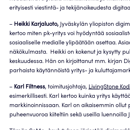
erityisesti viestintä- ja tekijänoikeudesta digit
–
Heikki Karjaluoto,
Jyväskylän yliopiston digim
kertoo miten pk-yritys voi hyödyntää sosiaalista
sosiaaliselle medialle ylipäätään asettaa. Asiaa
näkökulmasta. Heikki on kokenut ja kysytty pu
keskuudessa. Hän on kirjoittanut mm. kirjan Di
parhaista käytännöistä yritys- ja kuluttajamark
–
Karl Filtness
, toimitusjohtaja,
LivingStone Kodi
esimerkillisesti. Karl kertoo kuinka yritys käytt
markkinoinnissaan. Karl on aikaisemmin ollu
puheenvuoroa kiiteltiin sekä useilla luennoilla 