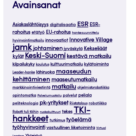
Avainsanat
ESR
ESR-
Asiakaslähtöisyys
digitalisaatio
rahoitus
EU-rahoitus
etätyö
hankesuunnittelu
Innovative Village
innovaatiot
hyvinvointimatkailu
jamk
johtaminen
Kekseliäät
jyväskylä
Keski-Suomi
kestävä matkailu
kylät
kilpailukyky
kylätoiminta
kulttuurimatkailu
koulutus
maaseudun
lähiruoka
Leader-hanke
kehittäminen
maaseutumatkailu
matkailu
markkinointiviestintä
ohjelmistorobotiikka
opintomatka
peliala
palvelut
Palvelumuotoilu
pk-yritykset
peliteknologia
robotiikka
Riistatalous
TKI-
tekes
Robotti tuli töihin
ruokakulttuuri
hankkeet
työelämä
tutkimus
työhyvinvointi
vastuullinen liiketoiminta
Virtual
Yhteistyö