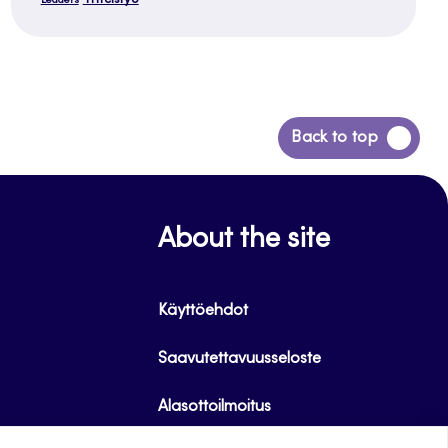
Leaders
Siirry
Back to top
takaisin
sivun
alkuun
About the site
Käyttöehdot
Saavutettavuusseloste
Alasottoilmoitus