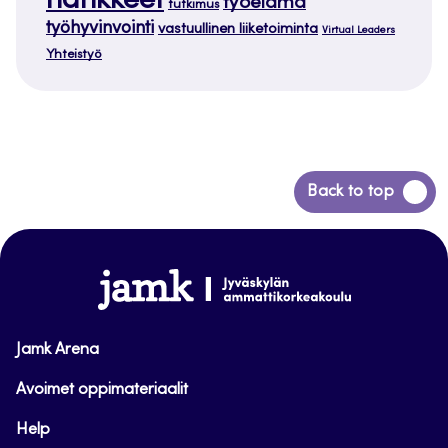
hankkeet
työelämä
tutkimus
työhyvinvointi
vastuullinen liiketoiminta
Virtual Leaders
Yhteistyö
Siirry
Back to top
takaisin
sivun
alkuun
www.jamk.fi
Jamk Arena
Avoimet oppimateriaalit
Help