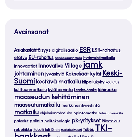
Avainsanat
ESR
ESR-rahoitus
Asiakaslähtöisyys
digitalisaatio
EU-rahoitus
etätyö
hankesuunnittelu
hyvinvointimatkailu
jamk
Innovative Village
innovaatiot
Keski-
johtaminen
Kekseliäät kylät
jyväskylä
Suomi
kestävä matkailu
kilpailukyky
koulutus
kylätoiminta
lähiruoka
kulttuurimatkailu
Leader-hanke
maaseudun kehittäminen
maaseutumatkailu
markkinointiviestintä
matkailu
opintomatka
ohjelmistorobotiikka
Palvelumuotoilu
pk-yritykset
peliala
palvelut
peliteknologia
Riistatalous
TKI-
tekes
robotiikka
Robotti tuli töihin
ruokakulttuuri