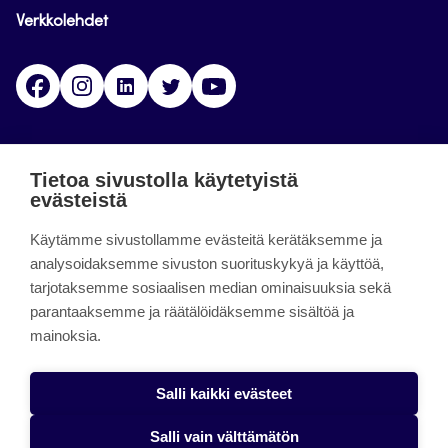
Verkkolehdet
Facebook
Instagram
Linkedin
Twitter
YouTube
Jamk blogs
Tietoa sivustolla käytetyistä
evästeistä
Jamkin blogipalvelu. Blogien päivittäminen on
päättynyt 11.9.2023.
Käytämme sivustollamme evästeitä kerätäksemme ja
analysoidaksemme sivuston suorituskykyä ja käyttöä,
tarjotaksemme sosiaalisen median ominaisuuksia sekä
About the site
parantaaksemme ja räätälöidäksemme sisältöä ja
mainoksia.
Käyttöehdot
Saavutettavuusseloste
Salli kaikki evästeet
Alasottoilmoitus
Salli vain välttämätön