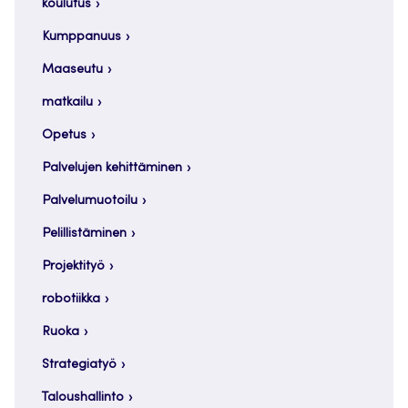
koulutus
Kumppanuus
Maaseutu
matkailu
Opetus
Palvelujen kehittäminen
Palvelumuotoilu
Pelillistäminen
Projektityö
robotiikka
Ruoka
Strategiatyö
Taloushallinto