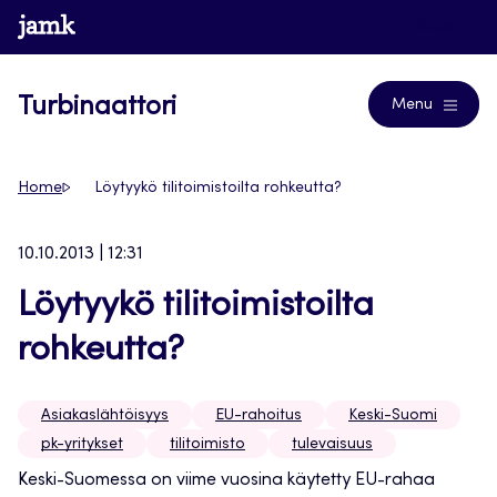
Siirry
www.jamk.fi
Blogs
suoraan
sisältöön
Turbinaattori
Menu
Home
Löytyykö tilitoimistoilta rohkeutta?
10.10.2013 | 12:31
Löytyykö tilitoimistoilta
rohkeutta?
Asiakaslähtöisyys
EU-rahoitus
Keski-Suomi
pk-yritykset
tilitoimisto
tulevaisuus
Keski-Suomessa on viime vuosina käytetty EU-rahaa