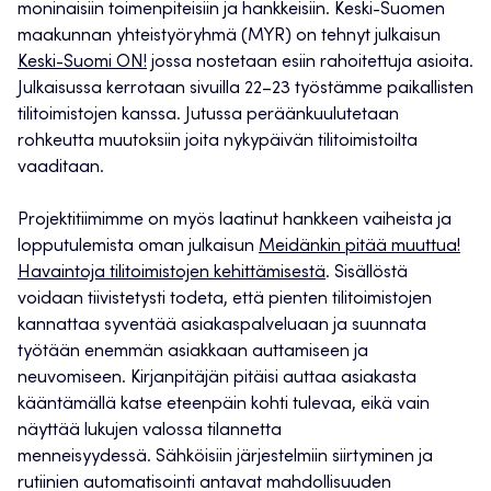
moninaisiin toimenpiteisiin ja hankkeisiin. Keski-Suomen
maakunnan yhteistyöryhmä (MYR) on tehnyt julkaisun
Keski-Suomi ON!
jossa nostetaan esiin rahoitettuja asioita.
Julkaisussa kerrotaan sivuilla 22–23 työstämme paikallisten
tilitoimistojen kanssa. Jutussa peräänkuulutetaan
rohkeutta muutoksiin joita nykypäivän tilitoimistoilta
vaaditaan.
Projektitiimimme on myös laatinut hankkeen vaiheista ja
lopputulemista oman julkaisun
Meidänkin pitää muuttua!
Havaintoja tilitoimistojen kehittämisestä
. Sisällöstä
voidaan tiivistetysti todeta, että pienten tilitoimistojen
kannattaa syventää asiakaspalveluaan ja suunnata
työtään enemmän asiakkaan auttamiseen ja
neuvomiseen. Kirjanpitäjän pitäisi auttaa asiakasta
kääntämällä katse eteenpäin kohti tulevaa, eikä vain
näyttää lukujen valossa tilannetta
menneisyydessä. Sähköisiin järjestelmiin siirtyminen ja
rutiinien automatisointi antavat mahdollisuuden