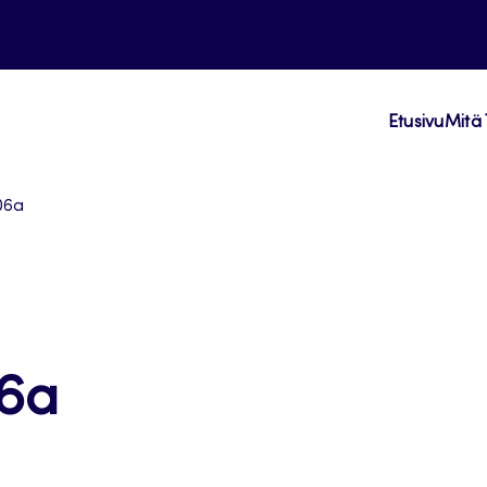
Etusivu
Mitä 
06a
6a