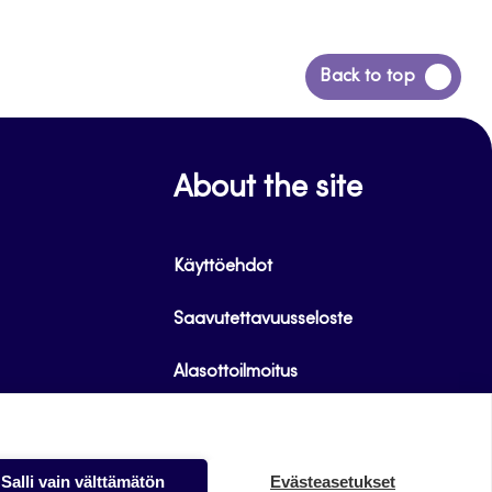
Siirry
Back to top
takaisin
sivun
alkuun
About the site
Käyttöehdot
Saavutettavuusseloste
Alasottoilmoitus
Tietoa evästeistä
Salli vain välttämätön
Evästeasetukset