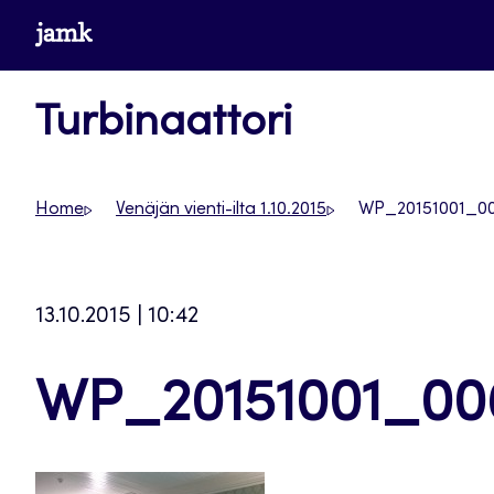
Siirry
www.jamk.fi
suoraan
sisältöön
Turbinaattori
Home
Venäjän vienti-ilta 1.10.2015
WP_20151001_0
13.10.2015 | 10:42
WP_20151001_00