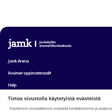
www.jamk.fi
Jamk Arena
Avoimet oppimateriaalit
Help
Verkkolehdet
Tietoa sivustolla käytetyistä evästeistä
Käytämme sivustollamme evästeitä kerätäksemme ja analys