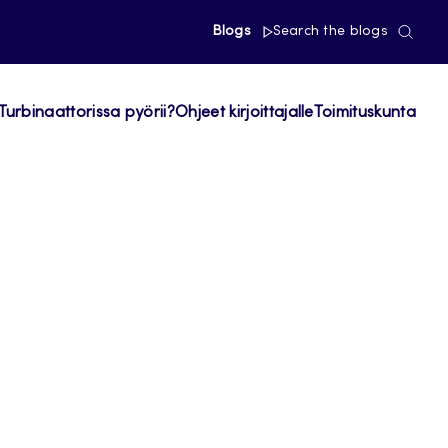
Blogs
Search the blogs
Turbinaattorissa pyörii?
Ohjeet kirjoittajalle
Toimituskunta