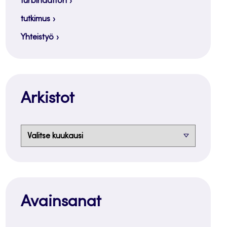
turbinaattori
tutkimus
Yhteistyö
Arkistot
Arkistot
Avainsanat