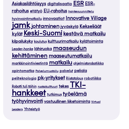
ESR
ESR-
Asiakaslähtöisyys
digitalisaatio
rahoitus
EU-rahoitus
etätyö
hankesuunnittelu
Innovative Village
innovaatiot
hyvinvointimatkailu
jamk
johtaminen
Kekseliäät
jyväskylä
Keski-Suomi
kestävä matkailu
kylät
kilpailukyky
kylätoiminta
kulttuurimatkailu
koulutus
maaseudun
lähiruoka
Leader-hanke
kehittäminen
maaseutumatkailu
matkailu
markkinointiviestintä
ohjelmistorobotiikka
opintomatka
peliala
palvelut
Palvelumuotoilu
pk-yritykset
peliteknologia
robotiikka
Riistatalous
TKI-
tekes
Robotti tuli töihin
ruokakulttuuri
hankkeet
työelämä
tutkimus
työhyvinvointi
vastuullinen liiketoiminta
Virtual
Yhteistyö
Leaders