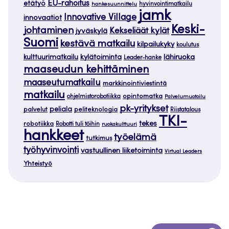
EU-rahoitus
etätyö
hankesuunnittelu
hyvinvointimatkailu
jamk
Innovative Village
innovaatiot
Keski-
johtaminen
Kekseliäät kylät
jyväskylä
Suomi
kestävä matkailu
kilpailukyky
koulutus
kylätoiminta
lähiruoka
kulttuurimatkailu
Leader-hanke
maaseudun kehittäminen
maaseutumatkailu
markkinointiviestintä
matkailu
opintomatka
ohjelmistorobotiikka
Palvelumuotoilu
pk-yritykset
peliala
palvelut
peliteknologia
Riistatalous
TKI-
tekes
robotiikka
Robotti tuli töihin
ruokakulttuuri
hankkeet
työelämä
tutkimus
työhyvinvointi
vastuullinen liiketoiminta
Virtual Leaders
Yhteistyö