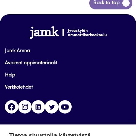
Siirry
Back to top
takaisin
sivun
alkuun
www.jamk.fi
Jamk Arena
Avoimet oppimateriaalit
Help
Verkkolehdet
Facebook
Instagram
Linkedin
Twitter
YouTube
Jamk blogs
Tietoa sivustolla käytetyistä