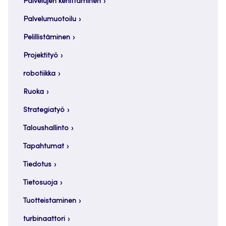
Palvelujen kehittäminen
Palvelumuotoilu
Pelillistäminen
Projektityö
robotiikka
Ruoka
Strategiatyö
Taloushallinto
Tapahtumat
Tiedotus
Tietosuoja
Tuotteistaminen
turbinaattori