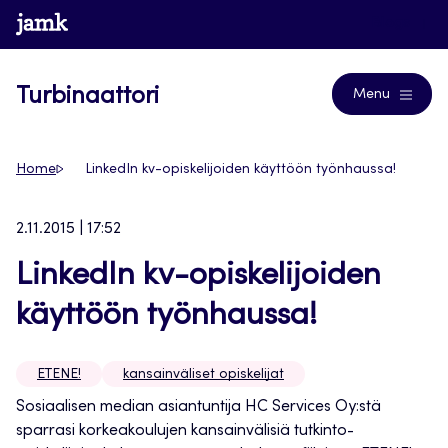
Siirry
www.jamk.fi
Blogs
suoraan
sisältöön
Turbinaattori
Menu
Home
LinkedIn kv-opiskelijoiden käyttöön työnhaussa!
2.11.2015 | 17:52
LinkedIn kv-opiskelijoiden
käyttöön työnhaussa!
ETENE!
kansainväliset opiskelijat
Sosiaalisen median asiantuntija HC Services Oy:stä
sparrasi korkeakoulujen kansainvälisiä tutkinto-