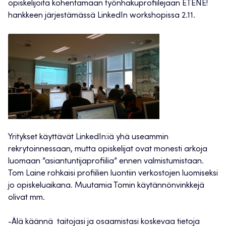
opiskelijoita kohentamaan työnhakuprofiilejaan ETENE!
hankkeen järjestämässä LinkedIn workshopissa 2.11.
Yritykset käyttävät LinkedIn:iä yhä useammin
rekrytoinnessaan, mutta opiskelijat ovat monesti arkoja
luomaan ”asiantuntijaprofiilia” ennen valmistumistaan.
Tom Laine rohkaisi profiilien luontiin verkostojen luomiseksi
jo opiskeluaikana. Muutamia Tomin käytännönvinkkejä
olivat mm.
-Älä käännä taitojasi ja osaamistasi koskevaa tietoja