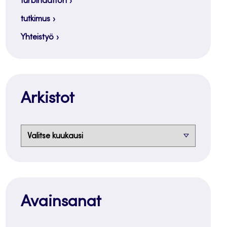
turbinaattori
tutkimus
Yhteistyö
Arkistot
Arkistot
Avainsanat