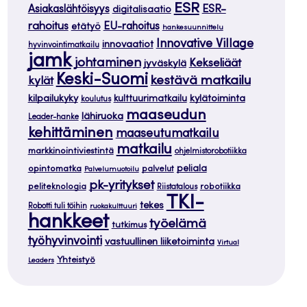
ESR
ESR-
Asiakaslähtöisyys
digitalisaatio
rahoitus
EU-rahoitus
etätyö
hankesuunnittelu
Innovative Village
innovaatiot
hyvinvointimatkailu
jamk
johtaminen
Kekseliäät
jyväskylä
Keski-Suomi
kestävä matkailu
kylät
kilpailukyky
kylätoiminta
kulttuurimatkailu
koulutus
maaseudun
lähiruoka
Leader-hanke
kehittäminen
maaseutumatkailu
matkailu
markkinointiviestintä
ohjelmistorobotiikka
opintomatka
peliala
palvelut
Palvelumuotoilu
pk-yritykset
peliteknologia
robotiikka
Riistatalous
TKI-
tekes
Robotti tuli töihin
ruokakulttuuri
hankkeet
työelämä
tutkimus
työhyvinvointi
vastuullinen liiketoiminta
Virtual
Yhteistyö
Leaders