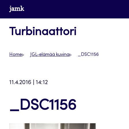
Siirry
www.jamk.fi
suoraan
sisältöön
Turbinaattori
Home
JGL-elämää kuvina
_DSC1156
11.4.2016 | 14:12
_DSC1156