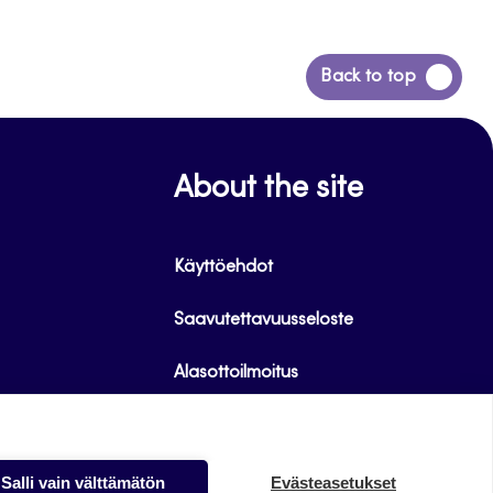
Siirry
Back to top
takaisin
sivun
alkuun
About the site
Käyttöehdot
Saavutettavuusseloste
Alasottoilmoitus
Tietoa evästeistä
Salli vain välttämätön
Evästeasetukset