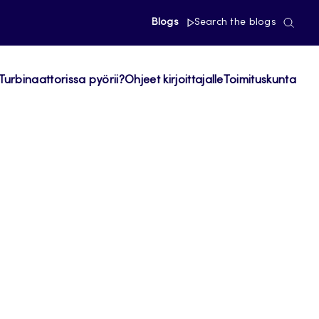
Blogs
Search the blogs
Turbinaattorissa pyörii?
Ohjeet kirjoittajalle
Toimituskunta