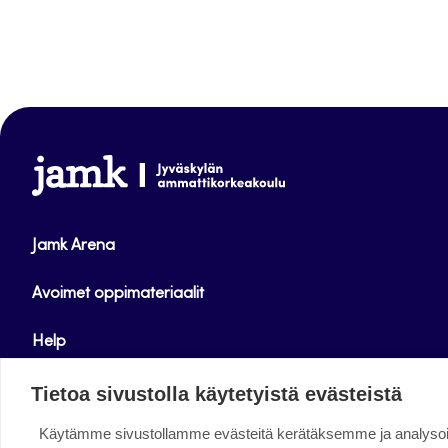
www.jamk.fi
Jamk Arena
Avoimet oppimateriaalit
Help
Verkkolehdet
Tietoa sivustolla käytetyistä evästeistä
Käytämme sivustollamme evästeitä kerätäksemme ja analys