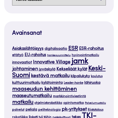
Avainsanat
ESR
ESR-rahoitus
Asiakaslähtöisyys
digitalisaatio
EU-rahoitus
etätyö
hankesuunnittelu
hyvinvointimatkailu
jamk
Innovative Village
innovaatiot
Keski-
johtaminen
Kekseliäät kylät
jyväskylä
Suomi
kestävä matkailu
kilpailukyky
koulutus
kylätoiminta
lähiruoka
kulttuurimatkailu
Leader-hanke
maaseudun kehittäminen
maaseutumatkailu
markkinointiviestintä
matkailu
opintomatka
ohjelmistorobotiikka
Palvelumuotoilu
pk-yritykset
peliala
palvelut
peliteknologia
Riistatalous
TKI-
tekes
robotiikka
Robotti tuli töihin
ruokakulttuuri