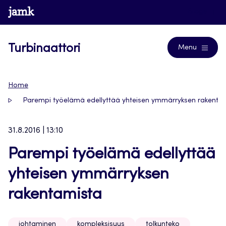
Siirry
www.jamk.fi
Blogs
suoraan
sisältöön
Turbinaattori
Menu
Home
Parempi työelämä edellyttää yhteisen ymmärryksen rakenta
31.8.2016 | 13:10
Parempi työelämä edellyttää
yhteisen ymmärryksen
rakentamista
johtaminen
kompleksisuus
tolkunteko