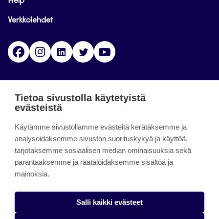
Help
Verkkolehdet
Facebook
Instagram
Linkedin
Twitter
YouTube
Jamk blogs
Tietoa sivustolla käytetyistä
evästeistä
Jamkin blogipalvelu. Blogien päivittäminen on
päättynyt 11.9.2023.
Käytämme sivustollamme evästeitä kerätäksemme ja
analysoidaksemme sivuston suorituskykyä ja käyttöä,
tarjotaksemme sosiaalisen median ominaisuuksia sekä
About the site
parantaaksemme ja räätälöidäksemme sisältöä ja
mainoksia.
Käyttöehdot
Saavutettavuusseloste
Salli kaikki evästeet
Alasottoilmoitus