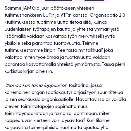
Saimme JAMK:lla juuri päätökseen yhteisen
tutkimushankkeen LUT:n ja VTT:n kanssa. Organisaatio 2.0
-tutkimuksessa tuotimme uutta tietoa siitä, kuinka
uudenlaisten työtapojen kautta ja yhteistä ymmärrystä
lisäämällä voidaan kasvattaa työn merkityksellisyyttä
yksilölle sekä parantaa tuottavuutta. Teimme
tutkimuksestamme kirjan ’Tee tästä nyt tolkkua!’ joka
valottaa miten työelämää ja tuottavuutta voidaan
parantaa kasvattamalla yhteistä ymmärrystä. Tässä pieni
kurkistus kirjan aiheisiin.
’Ihanaa kun tämä loppuu!’
on tositarina, jossa
konemainen organisaatiokäsitys ohjasi työn suunnittelua
ja sen seurauksia organisaatiolle. Havaittavissa oli vallalla
olevien toimintatapojen sopimattomuus
toimintaympäristöön ja tämä sai pohtimaan, miten
rappeutuvan kierteen voisi pysäyttää? Kun tilanne
korjaavista toimenpiteistä huolimatta ajautuu yhä