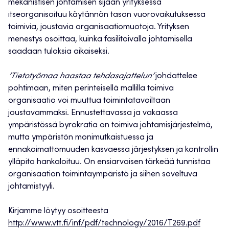
mekanistisen johtamisen sijaan yrityksessä
itseorganisoituu käytännön tason vuorovaikutuksessa
toimivia, joustavia organisaatiomuotoja. Yrityksen
menestys osoittaa, kuinka fasilitoivalla johtamisella
saadaan tuloksia aikaiseksi.
’Tietotyömaa haastaa tehdasajattelun’
johdattelee
pohtimaan, miten perinteisellä mallilla toimiva
organisaatio voi muuttua toimintatavoiltaan
joustavammaksi. Ennustettavassa ja vakaassa
ympäristössä byrokratia on toimiva johtamisjärjestelmä,
mutta ympäristön monimutkaistuessa ja
ennakoimattomuuden kasvaessa järjestyksen ja kontrollin
ylläpito hankaloituu. On ensiarvoisen tärkeää tunnistaa
organisaation toimintaympäristö ja siihen soveltuva
johtamistyyli.
Kirjamme löytyy osoitteesta
http://www.vtt.fi/inf/pdf/technology/2016/T269.pdf