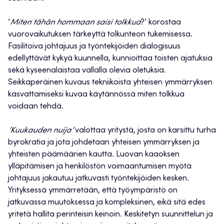
’
Miten tähän hommaan saisi tolkkua
?’ korostaa
vuorovaikutuksen tärkeyttä tolkunteon tukemisessa.
Fasilitoiva johtajuus ja työntekijöiden dialogisuus
edellyttävät kykyä kuunnella, kunnioittaa toisten ajatuksia
sekä kyseenalaistaa vallalla olevia oletuksia.
Seikkaperäinen kuvaus tekniikoista yhteisen ymmärryksen
kasvattamiseksi kuvaa käytännössä miten tolkkua
voidaan tehdä.
’Kuukauden nuija’
valottaa yritystä, josta on karsittu turha
byrokratia ja jota johdetaan yhteisen ymmärryksen ja
yhteisten päämäärien kautta. Luovan kaaoksen
ylläpitämisen ja henkilöstön voimaantumisen myötä
johtajuus jakautuu jatkuvasti työntekijöiden kesken.
Yrityksessä ymmärretään, että työympäristö on
jatkuvassa muutoksessa ja kompleksinen, eikä sitä edes
yritetä hallita perinteisin keinoin. Keskitetyn suunnittelun ja