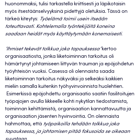
huonommaksi, tulisi tarkastella kriittisesti ja läpikotaisin
myös itsestäänselvyyksinä pidettyjä oletuksia. Tässä on
tärkeä kiteytys:
Työelämä toimii usein itseään
toteuttavasti. Kohtelemalla työntekijöitä koneina
saadaan heidät myös käyttäytymään konemaisesti
.
’Ihmiset tekevät tolkkua joka tapauksessa’
kertoo
organisaatiosta, jonka liiketoiminnan tarkoitus oli
hämärtynyt johtamiseen liittyvän trauman ja epäjohdetun
työyhteisön vuoksi. Casessa oli olennaista saada
liiketoiminnan tarkoitus näkyväksi ja selkeäksi kaikkien
mieliin samalla kuitenkin työhyvinvoinnista huolehtien.
Esimerkissä epäjohdettu organisaatio saatiin fasilitoitujen
työpajojen avulla liikkeelle kohti nykytilan tiedostamista,
toiminnan kehittämistä, organisaation kannattavuutta ja
organisaation jäsenten hyvinvointia. On olennaista
hahmottaa, että
työpaikoilla tehdään tolkkua joka
tapauksessa, ja johtamisen pitää fokusoida se oikeaan
suuntaan.