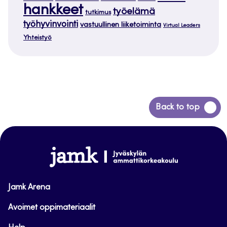
hankkeet
työelämä
tutkimus
työhyvinvointi
vastuullinen liiketoiminta
Virtual Leaders
Yhteistyö
Siirry
Back to top
takaisin
sivun
alkuun
www.jamk.fi
Jamk Arena
Avoimet oppimateriaalit