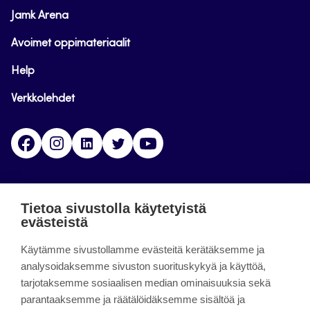
Jamk Arena
Avoimet oppimateriaalit
Help
Verkkolehdet
Facebook
Instagram
Linkedin
Twitter
YouTube
Jamk blogs
Tietoa sivustolla käytetyistä
evästeistä
Jamkin blogipalvelu. Blogien päivittäminen on
päättynyt 11.9.2023.
Käytämme sivustollamme evästeitä kerätäksemme ja
analysoidaksemme sivuston suorituskykyä ja käyttöä,
tarjotaksemme sosiaalisen median ominaisuuksia sekä
About the site
parantaaksemme ja räätälöidäksemme sisältöä ja