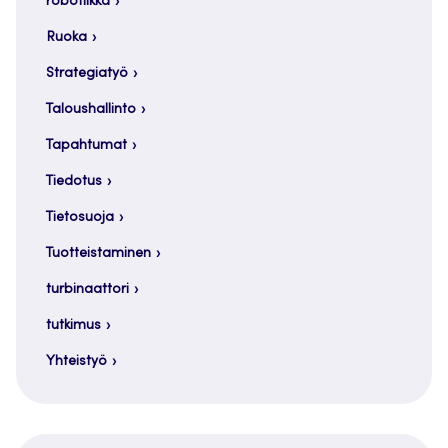
robotiikka
Ruoka
Strategiatyö
Taloushallinto
Tapahtumat
Tiedotus
Tietosuoja
Tuotteistaminen
turbinaattori
tutkimus
Yhteistyö