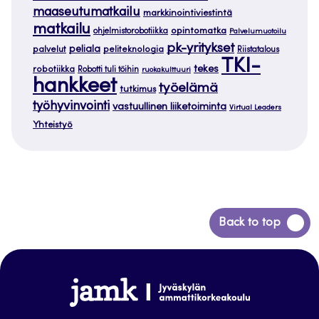
maaseutumatkailu
markkinointiviestintä
matkailu
opintomatka
ohjelmistorobotiikka
Palvelumuotoilu
pk-yritykset
peliala
palvelut
peliteknologia
Riistatalous
TKI-
tekes
robotiikka
Robotti tuli töihin
ruokakulttuuri
hankkeet
työelämä
tutkimus
työhyvinvointi
vastuullinen liiketoiminta
Virtual Leaders
Yhteistyö
Siirry
Back to top
takaisin
sivun
alkuun
www.jamk.fi