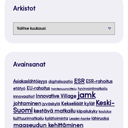
Arkistot
Arkistot
Avainsanat
ESR
ESR-rahoitus
Asiakaslähtöisyys
digitalisaatio
EU-rahoitus
etätyö
hankesuunnittelu
hyvinvointimatkailu
jamk
Innovative Village
innovaatiot
Keski-
johtaminen
Kekseliäät kylät
jyväskylä
Suomi
kestävä matkailu
kilpailukyky
koulutus
kylätoiminta
lähiruoka
kulttuurimatkailu
Leader-hanke
maaseudun kehittäminen